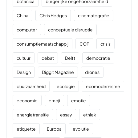
botanica
burgerlijke ongehoorzaamheid
China
Chris Hedges
cinematografie
computer
conceptuele disruptie
consumptiemaatschappij
COP
crisis
cultuur
debat
Delft
democratie
Design
Diggit Magazine
drones
duurzaamheid
ecologie
ecomodernisme
economie
emoji
emotie
energietransitie
essay
ethiek
etiquette
Europa
evolutie