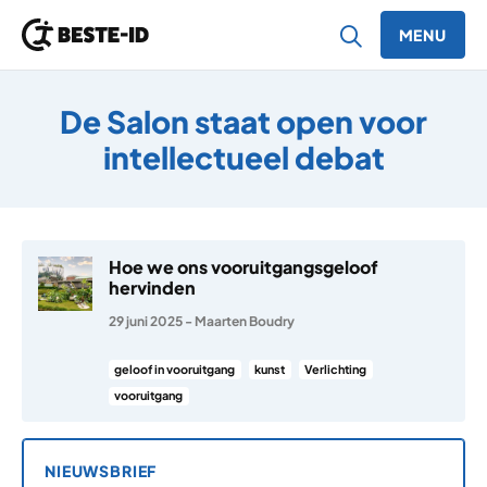
MENU
Ga naar inhoud
De Salon staat open voor
intellectueel debat
Hoe we ons vooruitgangsgeloof
hervinden
29 juni 2025
-
Maarten Boudry
geloof in vooruitgang
kunst
Verlichting
vooruitgang
NIEUWSBRIEF