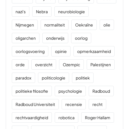
nazi's
Nebra
neurobiologie
Nijmegen
normaliteit
Oekraïne
olie
oligarchen
onderwijs
oorlog
oorlogsvoering
opinie
opmerkzaamheid
orde
overzicht
Ozempic
Palestijnen
paradox
politicologie
politiek
politieke filosofie
psychologie
Radboud
Radboud Universiteit
recensie
recht
rechtvaardigheid
robotica
Roger Hallam