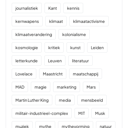
journalistiek
Kant
kennis
kernwapens
klimaat
klimaatactivisme
klimaatverandering
kolonialisme
kosmologie
kritiek
kunst
Leiden
letterkunde
Leuven
literatuur
Lovelace
Maastricht
maatschappij
MAD
magie
marketing
Mars
Martin Luther King
media
mensbeeld
militair-industrieel-complex
MIT
Musk
muziek
mythe
mythevorming
natuur