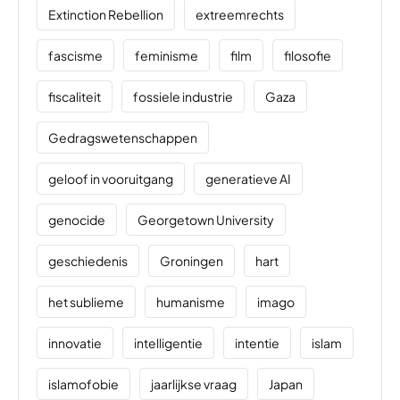
Extinction Rebellion
extreemrechts
fascisme
feminisme
film
filosofie
fiscaliteit
fossiele industrie
Gaza
Gedragswetenschappen
geloof in vooruitgang
generatieve AI
genocide
Georgetown University
geschiedenis
Groningen
hart
het sublieme
humanisme
imago
innovatie
intelligentie
intentie
islam
islamofobie
jaarlijkse vraag
Japan