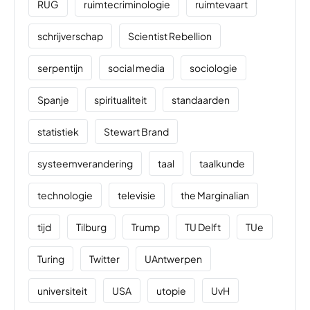
RUG
ruimtecriminologie
ruimtevaart
schrijverschap
Scientist Rebellion
serpentijn
social media
sociologie
Spanje
spiritualiteit
standaarden
statistiek
Stewart Brand
systeemverandering
taal
taalkunde
technologie
televisie
the Marginalian
tijd
Tilburg
Trump
TU Delft
TUe
Turing
Twitter
UAntwerpen
universiteit
USA
utopie
UvH