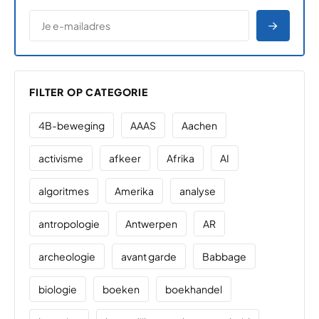
*
E-MAILADRES
*
"
" geeft vereiste velden aan
AANME
FILTER OP CATEGORIE
4B-beweging
AAAS
Aachen
activisme
afkeer
Afrika
AI
algoritmes
Amerika
analyse
antropologie
Antwerpen
AR
archeologie
avant garde
Babbage
biologie
boeken
boekhandel