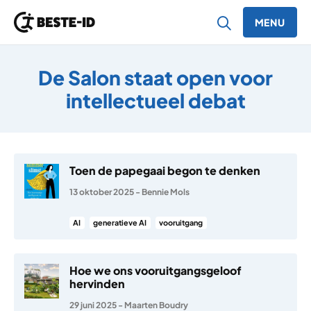
MENU
Ga naar inhoud
De Salon staat open voor
intellectueel debat
Toen de papegaai begon te denken
13 oktober 2025
-
Bennie Mols
AI
generatieve AI
vooruitgang
Hoe we ons vooruitgangsgeloof
hervinden
29 juni 2025
-
Maarten Boudry