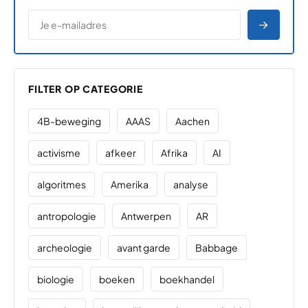
*
E-MAILADRES
*
"
" geeft vereiste velden aan
AANME
FILTER OP CATEGORIE
4B-beweging
AAAS
Aachen
activisme
afkeer
Afrika
AI
algoritmes
Amerika
analyse
antropologie
Antwerpen
AR
archeologie
avant garde
Babbage
biologie
boeken
boekhandel