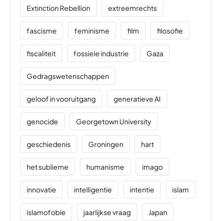
Extinction Rebellion
extreemrechts
fascisme
feminisme
film
filosofie
fiscaliteit
fossiele industrie
Gaza
Gedragswetenschappen
geloof in vooruitgang
generatieve AI
genocide
Georgetown University
geschiedenis
Groningen
hart
het sublieme
humanisme
imago
innovatie
intelligentie
intentie
islam
islamofobie
jaarlijkse vraag
Japan