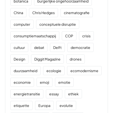
botanica
burgerlijke ongehoorzaamheid
China
Chris Hedges
cinematografie
computer
conceptuele disruptie
consumptiemaatschappij
COP
crisis
cultuur
debat
Delft
democratie
Design
Diggit Magazine
drones
duurzaamheid
ecologie
ecomodernisme
economie
emoji
emotie
energietransitie
essay
ethiek
etiquette
Europa
evolutie