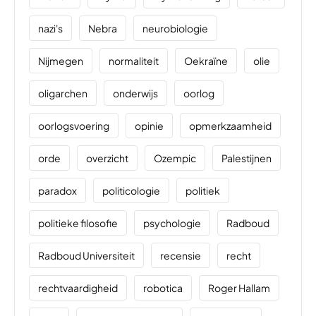
nazi's
Nebra
neurobiologie
Nijmegen
normaliteit
Oekraïne
olie
oligarchen
onderwijs
oorlog
oorlogsvoering
opinie
opmerkzaamheid
orde
overzicht
Ozempic
Palestijnen
paradox
politicologie
politiek
politieke filosofie
psychologie
Radboud
Radboud Universiteit
recensie
recht
rechtvaardigheid
robotica
Roger Hallam