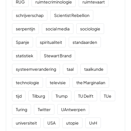
RUG
ruimtecriminologie
ruimtevaart
schrijverschap
Scientist Rebellion
serpentijn
social media
sociologie
Spanje
spiritualiteit
standaarden
statistiek
Stewart Brand
systeemverandering
taal
taalkunde
technologie
televisie
the Marginalian
tijd
Tilburg
Trump
TU Delft
TUe
Turing
Twitter
UAntwerpen
universiteit
USA
utopie
UvH