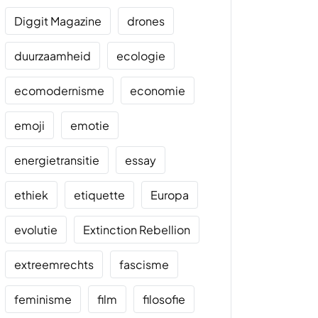
Diggit Magazine
drones
duurzaamheid
ecologie
ecomodernisme
economie
emoji
emotie
energietransitie
essay
ethiek
etiquette
Europa
evolutie
Extinction Rebellion
extreemrechts
fascisme
feminisme
film
filosofie