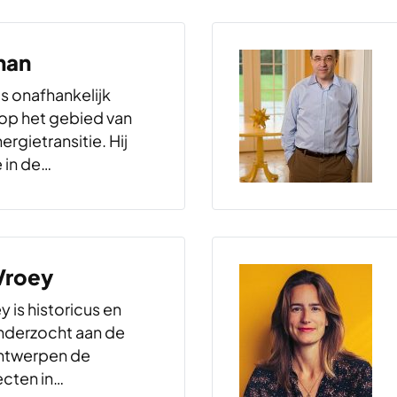
man
s onafhankelijk
op het gebied van
ergietransitie. Hij
in de
enschap aan de
rsiteit Rotterdam.
hij bij Milieudefensie
atrechtszaken tegen
Vroey
en bij DRIFT aan
 rond…
 is historicus en
onderzocht aan de
Antwerpen de
ecten in