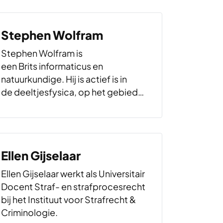
Bestuur in Afrika aan de Universiteit
Leiden.
Stephen Wolfram
Stephen Wolfram is
een Brits informaticus en
natuurkundige. Hij is actief is in
de deeltjesfysica, op het gebied
van de (elementaire) cellulaire
automaten en in
de computeralgebra. Hij is vooral
bekend als de maker van het
Ellen Gijselaar
computerprogramma Mathematica.
Op 15 mei 2009 bracht zijn bedrijf
Ellen Gijselaar werkt als Universitair
de zoekmachine Wolfram Alpha…
Docent Straf- en strafprocesrecht
bij het Instituut voor Strafrecht &
Criminologie.