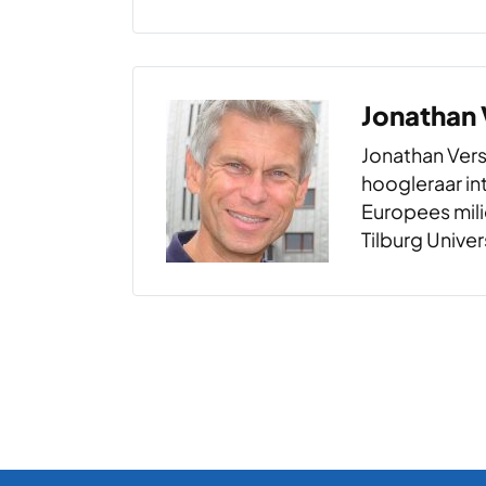
herwilderings
boek Verwilde
naar de wilde 
buitenland en
Jonathan
dichtbevolkt
Jonathan Vers
hoogleraar in
Europees mili
Tilburg Univer
Berichten pagineri