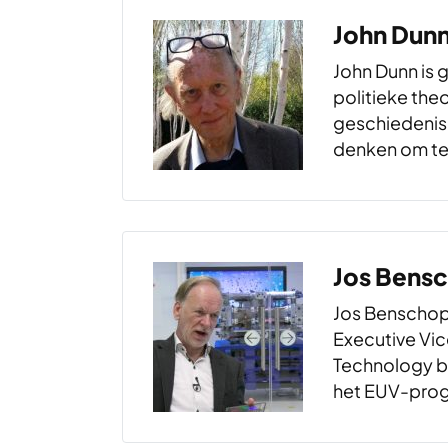
John Dun
John Dunn is 
politieke theo
geschiedenis 
denken om te
in de wereld g
meer dan vijft
Cambridge en
afgelopen kw
Jos Bens
Jos Benschop 
Executive Vic
Technology bi
het EUV-prog
nog steeds.