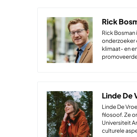
Rick Bos
Rick Bosman i
onderzoeker 
klimaat- en en
promoveerde 
transitiewet
Erasmus Unive
Eerder werkte 
aan de klima
Linde De 
Shell en ING, 
vraagstukken
Linde De Vroey
filosoof. Ze 
Universiteit 
culturele asp