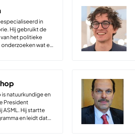
n
gespecialiseerd in
rie. Hij gebruikt de
van het politieke
 onderzoeken wat er
ebeurt. Hij heeft
ig jaar lesgegeven in
 heeft zich de
art eeuw…
chop
is natuurkundige en
e President
j ASML. Hij startte
ramma en leidt dat