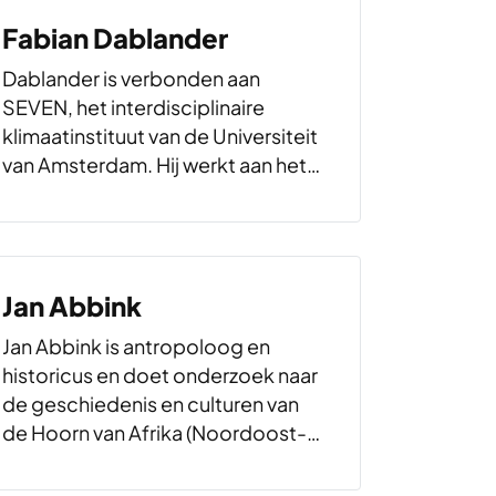
Fabian Dablander
Dablander is verbonden aan
SEVEN, het interdisciplinaire
klimaatinstituut van de Universiteit
van Amsterdam. Hij werkt aan het
versnellen van de overgang naar
plantaardiger voedingspatronen.
Voordat hij bij SEVEN kwam, was hij
verbonden aan het Institute for
Jan Abbink
Biodiversity and Ecosystem
Dynamics…
Jan Abbink is antropoloog en
historicus en doet onderzoek naar
de geschiedenis en culturen van
de Hoorn van Afrika (Noordoost-
Afrika), met name Ethiopië. Hij is
emeritus hoogleraar Politiek en