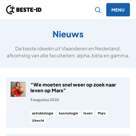
MENU
Ga naar inhoud
Nieuws
De beste ideeën uit Vlaanderen en Nederland,
afkomstig van alle faculteiten: alpha, bèta en gamma.
“We moeten snel weer op zoek naar
leven op Mars”
9 augustus 2026
astrobiologie
kosmologie
leven
Mars
Utrecht