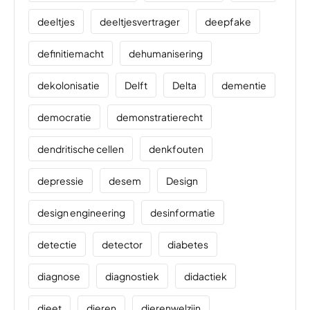
deeltjes
deeltjesvertrager
deepfake
definitiemacht
dehumanisering
dekolonisatie
Delft
Delta
dementie
democratie
demonstratierecht
dendritische cellen
denkfouten
depressie
desem
Design
design engineering
desinformatie
detectie
detector
diabetes
diagnose
diagnostiek
didactiek
dieet
dieren
dierenwelzijn