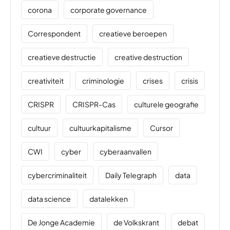
corona
corporate governance
Correspondent
creatieve beroepen
creatieve destructie
creative destruction
creativiteit
criminologie
crises
crisis
CRISPR
CRISPR-Cas
culturele geografie
cultuur
cultuurkapitalisme
Cursor
CWI
cyber
cyberaanvallen
cybercriminaliteit
Daily Telegraph
data
data science
datalekken
De Jonge Academie
de Volkskrant
debat