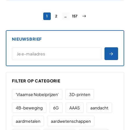
Berichten paginering
Pagina
Pagina
Pagina
Volgende pagina
1
2
…
157
NIEUWSBRIEF
*
E-MAILADRES
*
"
" geeft vereiste velden aan
AANME
FILTER OP CATEGORIE
'Vlaamse Nobelprijzen'
3D-printen
4B-beweging
6G
AAAS
aandacht
aardmetalen
aardwetenschappen