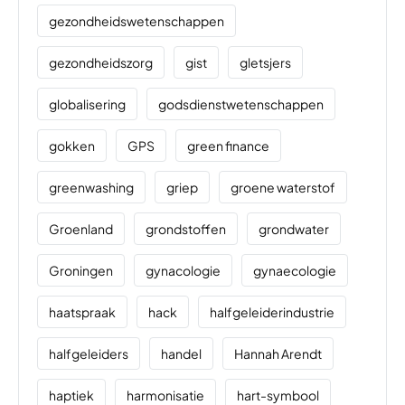
gezondheidswetenschappen
gezondheidszorg
gist
gletsjers
globalisering
godsdienstwetenschappen
gokken
GPS
green finance
greenwashing
griep
groene waterstof
Groenland
grondstoffen
grondwater
Groningen
gynacologie
gynaecologie
haatspraak
hack
halfgeleiderindustrie
halfgeleiders
handel
Hannah Arendt
haptiek
harmonisatie
hart-symbool