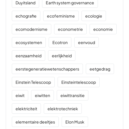
Duyitsland
Earth system governance
echografie
ecofeminisme
ecologie
ecomodernisme
econometrie
economie
ecosystemen
Ecotron
eenvoud
eenzaamheid
eerlijkheid
eerstegeneratiewetenschappers
eetgedrag
Einstein Telescoop
Einsteintelescoop
eiwit
eiwitten
eiwittransitie
elektriciteit
elektrotechniek
elementaire deeltjes
Elon Musk