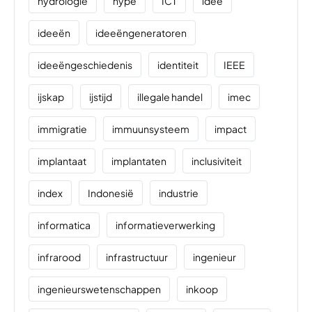
hydrologie
hype
ICT
idee
ideeën
ideeëngeneratoren
ideeëngeschiedenis
identiteit
IEEE
ijskap
ijstijd
illegale handel
imec
immigratie
immuunsysteem
impact
implantaat
implantaten
inclusiviteit
index
Indonesië
industrie
informatica
informatieverwerking
infrarood
infrastructuur
ingenieur
ingenieurswetenschappen
inkoop