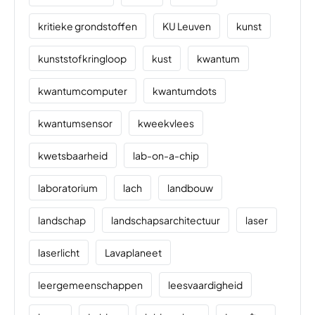
kritieke grondstoffen
KU Leuven
kunst
kunststofkringloop
kust
kwantum
kwantumcomputer
kwantumdots
kwantumsensor
kweekvlees
kwetsbaarheid
lab-on-a-chip
laboratorium
lach
landbouw
landschap
landschapsarchitectuur
laser
laserlicht
Lavaplaneet
leergemeenschappen
leesvaardigheid