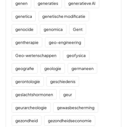
genen
generaties
generatieve AI
genetica
genetische modificatie
genocide
genomica
Gent
gentherapie
geo-engineering
Geo-wetenschappen
geofysica
geografie
geologie
germaneen
gerontologie
geschiedenis
geslachtshormonen
geur
geurarcheologie
gewasbescherming
gezondheid
gezondheidseconomie