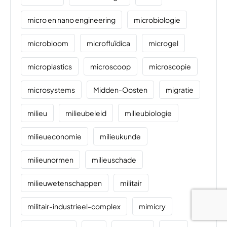
micro en nano engineering
microbiologie
microbioom
microfluïdica
microgel
microplastics
microscoop
microscopie
microsystems
Midden-Oosten
migratie
milieu
milieubeleid
milieubiologie
milieueconomie
milieukunde
milieunormen
milieuschade
milieuwetenschappen
militair
militair-industrieel-complex
mimicry