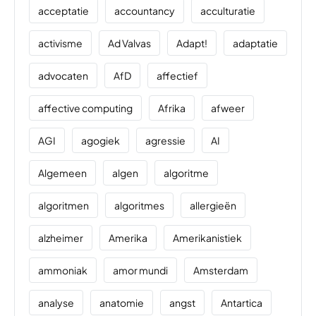
acceptatie
accountancy
acculturatie
activisme
Ad Valvas
Adapt!
adaptatie
advocaten
AfD
affectief
affective computing
Afrika
afweer
AGI
agogiek
agressie
AI
Algemeen
algen
algoritme
algoritmen
algoritmes
allergieën
alzheimer
Amerika
Amerikanistiek
ammoniak
amor mundi
Amsterdam
analyse
anatomie
angst
Antartica