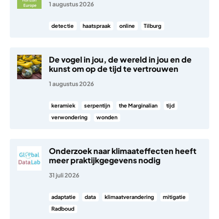
1 augustus 2026
detectie
haatspraak
online
Tilburg
De vogel in jou, de wereld in jou en de
kunst om op de tijd te vertrouwen
1 augustus 2026
keramiek
serpentijn
the Marginalian
tijd
verwondering
wonden
Onderzoek naar klimaateffecten heeft
meer praktijkgegevens nodig
31 juli 2026
adaptatie
data
klimaatverandering
mitigatie
Radboud