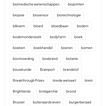
biomedische wetenschappen
bioprinten
biopsie
biosensor
biotechnologie
bliksem
bloed
bloedbaan
bodem
bodemonderzoek
bodyfarm
boek
boeken
boekhandel
boeren
bomen
borstvoeding
bosbrand
botanie
bouwkunde
Brainport
brandstof
Breakthrough Prizes
brede welvaart
brein
Brightlands
broligarchie
brood
Brussel
buitenaards leven
burgerberaad