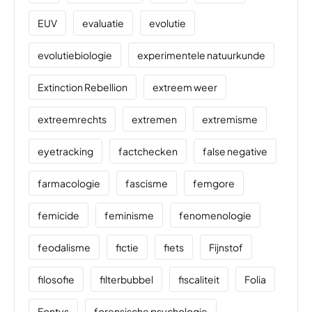
EUV
evaluatie
evolutie
evolutiebiologie
experimentele natuurkunde
Extinction Rebellion
extreem weer
extreemrechts
extremen
extremisme
eyetracking
factchecken
false negative
farmacologie
fascisme
femgore
femicide
feminisme
fenomenologie
feodalisme
fictie
fiets
Fijnstof
filosofie
filterbubbel
fiscaliteit
Folia
Fontys
forensische psychologie