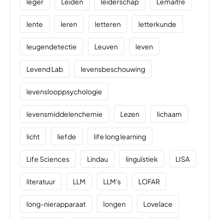
leger
Leiden
leiderschap
Lemaître
lente
leren
letteren
letterkunde
leugendetectie
Leuven
leven
Levend Lab
levensbeschouwing
levenslooppsychologie
levensmiddelenchemie
Lezen
lichaam
licht
liefde
life long learning
Life Sciences
Lindau
linguïstiek
LISA
literatuur
LLM
LLM's
LOFAR
long-nierapparaat
longen
Lovelace