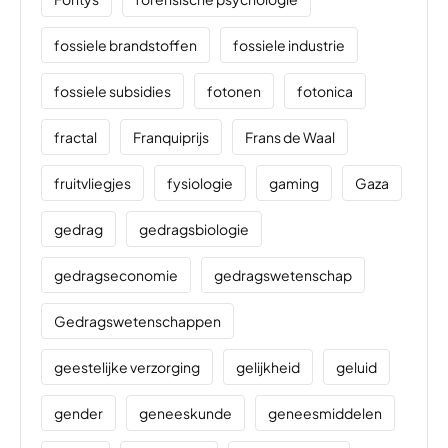
fossiele brandstoffen
fossiele industrie
fossiele subsidies
fotonen
fotonica
fractal
Franquiprijs
Frans de Waal
fruitvliegjes
fysiologie
gaming
Gaza
gedrag
gedragsbiologie
gedragseconomie
gedragswetenschap
Gedragswetenschappen
geestelijke verzorging
gelijkheid
geluid
gender
geneeskunde
geneesmiddelen