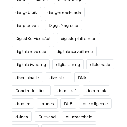
diergebruik
diergeneeskunde
dierproeven
Diggit Magazine
Digital Services Act
digitale platformen
digitale revolutie
digitale surveillance
digitale tweeling
digitalisering
diplomatie
discriminatie
diversiteit
DNA
Donders Instituut
doodstraf
doorbraak
dromen
drones
DUB
due diligence
duinen
Duitsland
duurzaamheid