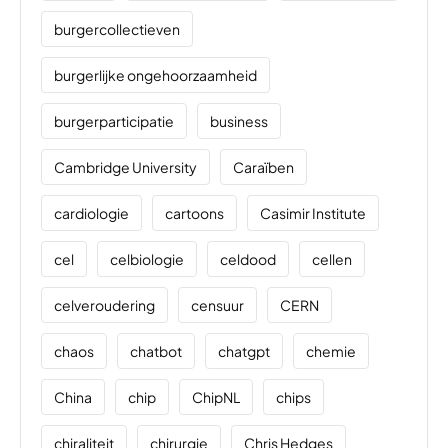
burgercollectieven
burgerlijke ongehoorzaamheid
burgerparticipatie
business
Cambridge University
Caraïben
cardiologie
cartoons
Casimir Institute
cel
celbiologie
celdood
cellen
celveroudering
censuur
CERN
chaos
chatbot
chatgpt
chemie
China
chip
ChipNL
chips
chiraliteit
chirurgie
Chris Hedges