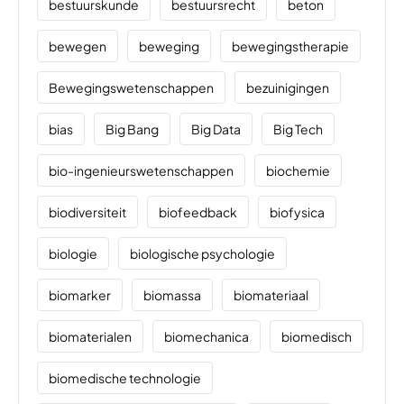
bestuurskunde
bestuursrecht
beton
bewegen
beweging
bewegingstherapie
Bewegingswetenschappen
bezuinigingen
bias
Big Bang
Big Data
Big Tech
bio-ingenieurswetenschappen
biochemie
biodiversiteit
biofeedback
biofysica
biologie
biologische psychologie
biomarker
biomassa
biomateriaal
biomaterialen
biomechanica
biomedisch
biomedische technologie