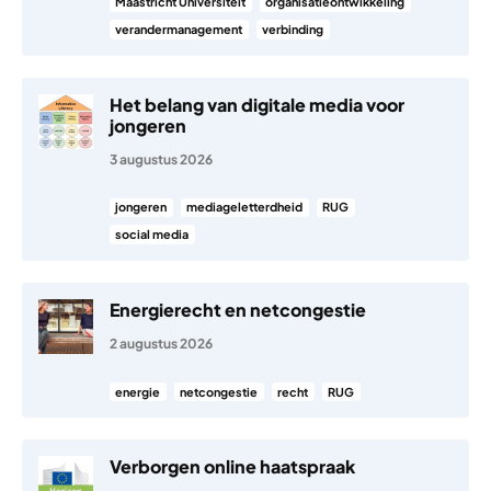
Maastricht Universiteit
organisatieontwikkeling
verandermanagement
verbinding
Het belang van digitale media voor
jongeren
3 augustus 2026
jongeren
mediageletterdheid
RUG
social media
Energierecht en netcongestie
2 augustus 2026
energie
netcongestie
recht
RUG
Verborgen online haatspraak