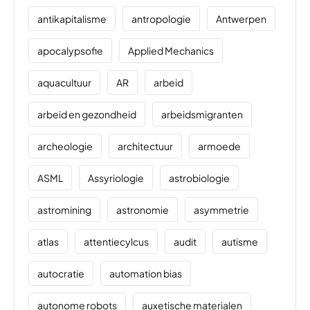
antikapitalisme
antropologie
Antwerpen
apocalypsofie
Applied Mechanics
aquacultuur
AR
arbeid
arbeid en gezondheid
arbeidsmigranten
archeologie
architectuur
armoede
ASML
Assyriologie
astrobiologie
astromining
astronomie
asymmetrie
atlas
attentiecylcus
audit
autisme
autocratie
automation bias
autonome robots
auxetische materialen