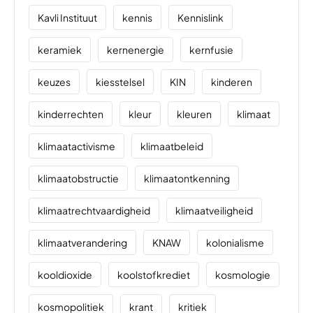
Kavli Instituut
kennis
Kennislink
keramiek
kernenergie
kernfusie
keuzes
kiesstelsel
KIN
kinderen
kinderrechten
kleur
kleuren
klimaat
klimaatactivisme
klimaatbeleid
klimaatobstructie
klimaatontkenning
klimaatrechtvaardigheid
klimaatveiligheid
klimaatverandering
KNAW
kolonialisme
kooldioxide
koolstofkrediet
kosmologie
kosmopolitiek
krant
kritiek