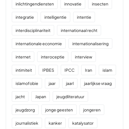
inlichtingendiensten
innovatie
insecten
integratie
intelligentie
intentie
interdisciplinariteit
internationaal recht
internationale economie
internationalisering
internet
interoceptie
interview
intimiteit
IPBES
IPCC
Iran
islam
islamofobie
jaar
jaarl
jaarlijkse vraag
jacht
Japan
jeugdliteratuur
jeugdzorg
jonge geesten
jongeren
journalistiek
kanker
katalysator