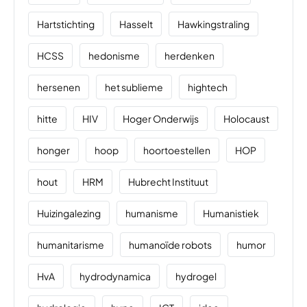
Hartstichting
Hasselt
Hawkingstraling
HCSS
hedonisme
herdenken
hersenen
het sublieme
hightech
hitte
HIV
Hoger Onderwijs
Holocaust
honger
hoop
hoortoestellen
HOP
hout
HRM
Hubrecht Instituut
Huizingalezing
humanisme
Humanistiek
humanitarisme
humanoïde robots
humor
HvA
hydrodynamica
hydrogel