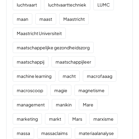
luchtvaart
luchtvaarttechniek
LUMC
maan
maast
Maastricht
Maastricht Universiteit
maatschappelijke gezondheidszorg
maatschappij
maatschappijleer
machine learning
macht
macrofaaag
macroscoop
magie
magnetisme
management
manikin
Mare
marketing
markt
Mars
marxisme
massa
massaclaims
materiaalanalyse