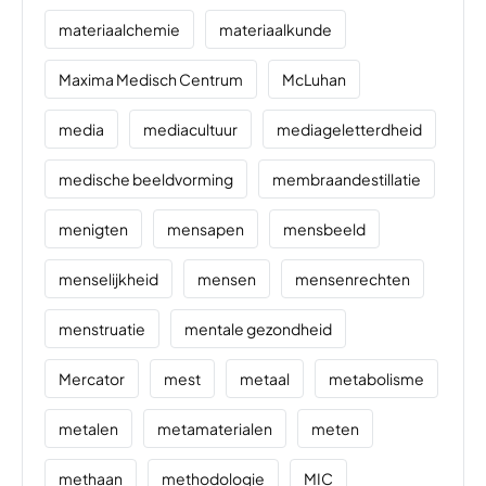
materiaalchemie
materiaalkunde
Maxima Medisch Centrum
McLuhan
media
mediacultuur
mediageletterdheid
medische beeldvorming
membraandestillatie
menigten
mensapen
mensbeeld
menselijkheid
mensen
mensenrechten
menstruatie
mentale gezondheid
Mercator
mest
metaal
metabolisme
metalen
metamaterialen
meten
methaan
methodologie
MIC