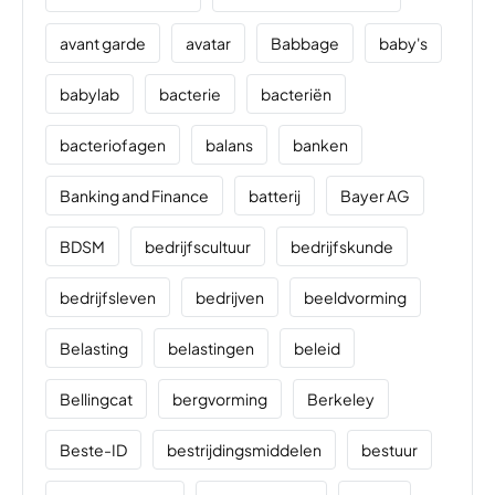
avant garde
avatar
Babbage
baby's
babylab
bacterie
bacteriën
bacteriofagen
balans
banken
Banking and Finance
batterij
Bayer AG
BDSM
bedrijfscultuur
bedrijfskunde
bedrijfsleven
bedrijven
beeldvorming
Belasting
belastingen
beleid
Bellingcat
bergvorming
Berkeley
Beste-ID
bestrijdingsmiddelen
bestuur