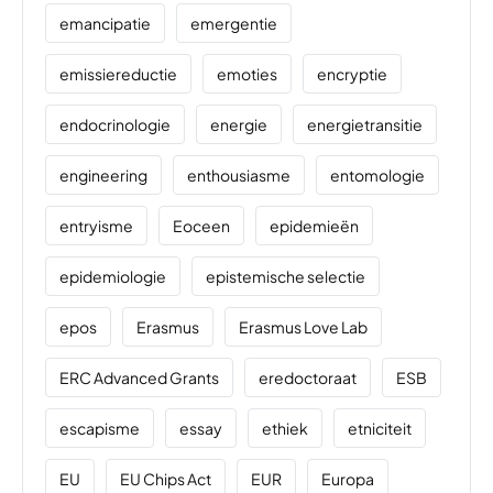
emancipatie
emergentie
emissiereductie
emoties
encryptie
endocrinologie
energie
energietransitie
engineering
enthousiasme
entomologie
entryisme
Eoceen
epidemieën
epidemiologie
epistemische selectie
epos
Erasmus
Erasmus Love Lab
ERC Advanced Grants
eredoctoraat
ESB
escapisme
essay
ethiek
etniciteit
EU
EU Chips Act
EUR
Europa