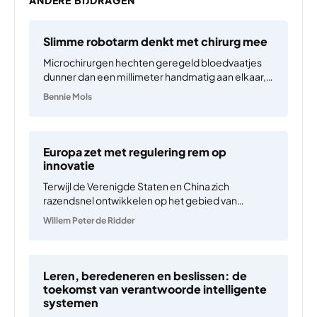
Slimme robotarm denkt met chirurg mee
Microchirurgen hechten geregeld bloedvaatjes
dunner dan een millimeter handmatig aan elkaar,
bijvoorbeeld bij het herstellen van een verminkt
Bennie Mols
gezicht of bij het reconstrueren van een
geamputeerde borst. Plastisch chirurg Dalibor
Vasilic van het Erasmus MC in Rotterdam heeft
een visionair…
Europa zet met regulering rem op
innovatie
Terwijl de Verenigde Staten en China zich
razendsnel ontwikkelen op het gebied van
kunstmatige intelligentie (AI), lijkt Europa zichzelf
Willem Peter de Ridder
buitenspel te zetten door strenge regels die
innovatie afremmen. Heeft Europa met zijn
regelgeving de rem op innovatie en
ondernemerschap gezet?…
Leren, beredeneren en beslissen: de
toekomst van verantwoorde intelligente
systemen