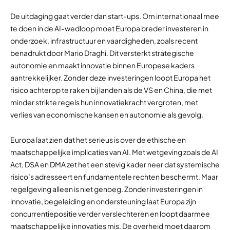
De uitdaging gaat verder dan start-ups. Om internationaal mee
te doen in de AI-wedloop moet Europa breder investeren in
onderzoek, infrastructuur en vaardigheden, zoals recent
benadrukt door Mario Draghi. Dit versterkt strategische
autonomie en maakt innovatie binnen Europese kaders
aantrekkelijker. Zonder deze investeringen loopt Europa het
risico achterop te raken bij landen als de VS en China, die met
minder strikte regels hun innovatiekracht vergroten, met
verlies van economische kansen en autonomie als gevolg.
Europa laat zien dat het serieus is over de ethische en
maatschappelijke implicaties van AI. Met wetgeving zoals de AI
Act, DSA en DMA zet het een stevig kader neer dat systemische
risico’s adresseert en fundamentele rechten beschermt. Maar
regelgeving alleen is niet genoeg. Zonder investeringen in
innovatie, begeleiding en ondersteuning laat Europa zijn
concurrentiepositie verder verslechteren en loopt daarmee
maatschappelijke innovaties mis. De overheid moet daarom