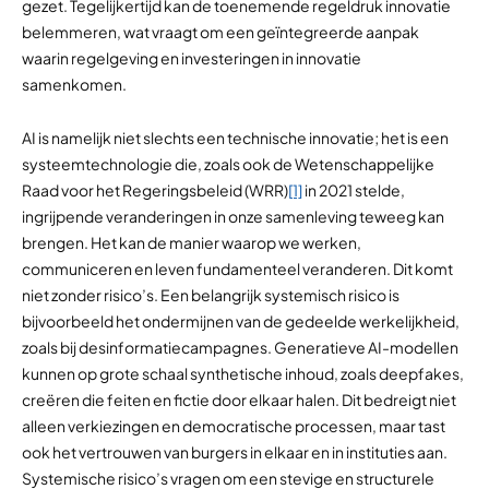
gezet. Tegelijkertijd kan de toenemende regeldruk innovatie
belemmeren, wat vraagt om een geïntegreerde aanpak
waarin regelgeving en investeringen in innovatie
samenkomen.
AI is namelijk niet slechts een technische innovatie; het is een
systeemtechnologie die, zoals ook de Wetenschappelijke
Raad voor het Regeringsbeleid (WRR)
[1]
in 2021 stelde,
ingrijpende veranderingen in onze samenleving teweeg kan
brengen. Het kan de manier waarop we werken,
communiceren en leven fundamenteel veranderen. Dit komt
niet zonder risico’s. Een belangrijk systemisch risico is
bijvoorbeeld het ondermijnen van de gedeelde werkelijkheid,
zoals bij desinformatiecampagnes. Generatieve AI-modellen
kunnen op grote schaal synthetische inhoud, zoals deepfakes,
creëren die feiten en fictie door elkaar halen. Dit bedreigt niet
alleen verkiezingen en democratische processen, maar tast
ook het vertrouwen van burgers in elkaar en in instituties aan.
Systemische risico’s vragen om een stevige en structurele