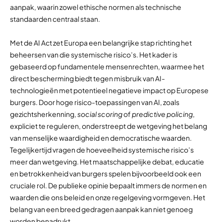
aanpak, waarin zowel ethische normen als technische
standaarden centraal staan.
Met de AI Act zet Europa een belangrijke stap richting het
beheersen van die systemische risico’s. Het kader is
gebaseerd op fundamentele mensenrechten, waarmee het
direct bescherming biedt tegen misbruik van AI-
technologieën met potentieel negatieve impact op Europese
burgers. Door hoge risico-toepassingen van AI, zoals
gezichtsherkenning,
social scoring
of
predictive policing
,
expliciet te reguleren, onderstreept de wetgeving het belang
van menselijke waardigheid en democratische waarden.
Tegelijkertijd vragen de hoeveelheid systemische risico’s
meer dan wetgeving. Het maatschappelijke debat, educatie
en betrokkenheid van burgers spelen bijvoorbeeld ook een
cruciale rol. De publieke opinie bepaalt immers de normen en
waarden die ons beleid en onze regelgeving vormgeven. Het
belang van een breed gedragen aanpak kan niet genoeg
worden benadrukt.