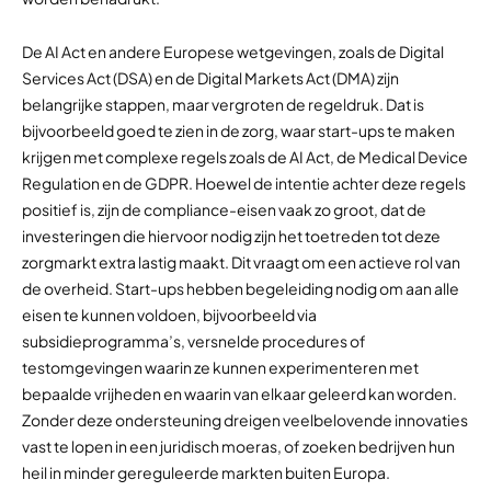
De AI Act en andere Europese wetgevingen, zoals de Digital
Services Act (DSA) en de Digital Markets Act (DMA) zijn
belangrijke stappen, maar vergroten de regeldruk. Dat is
bijvoorbeeld goed te zien in de zorg, waar start-ups te maken
krijgen met complexe regels zoals de AI Act, de Medical Device
Regulation en de GDPR. Hoewel de intentie achter deze regels
positief is, zijn de compliance-eisen vaak zo groot, dat de
investeringen die hiervoor nodig zijn het toetreden tot deze
zorgmarkt extra lastig maakt. Dit vraagt om een actieve rol van
de overheid. Start-ups hebben begeleiding nodig om aan alle
eisen te kunnen voldoen, bijvoorbeeld via
subsidieprogramma’s, versnelde procedures of
testomgevingen waarin ze kunnen experimenteren met
bepaalde vrijheden en waarin van elkaar geleerd kan worden.
Zonder deze ondersteuning dreigen veelbelovende innovaties
vast te lopen in een juridisch moeras, of zoeken bedrijven hun
heil in minder gereguleerde markten buiten Europa.