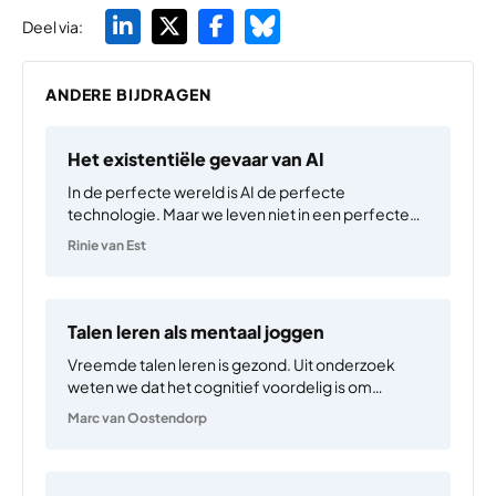
Deel via:
ANDERE BIJDRAGEN
Het existentiële gevaar van AI
In de perfecte wereld is AI de perfecte
technologie. Maar we leven niet in een perfecte
wereld. In een perfecte wereld is er geen oorlog.
Rinie van Est
En als er toch oorlog zou zijn, zouden AI systemen
ingezet worden volgens het oorlogsrecht.…
Talen leren als mentaal joggen
Vreemde talen leren is gezond. Uit onderzoek
weten we dat het cognitief voordelig is om
tweetalig te zijn – het maakt je flexibeler, en
Marc van Oostendorp
hoewel er nog geen algemene consensus over is,
zijn er aanwijzingen dat ziektes als Alzheimer
hierdoor…