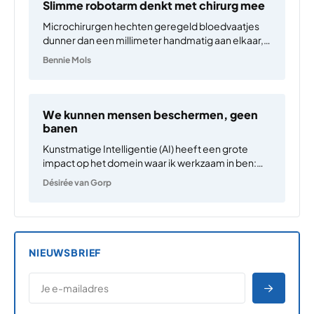
Slimme robotarm denkt met chirurg mee
Microchirurgen hechten geregeld bloedvaatjes
dunner dan een millimeter handmatig aan elkaar,
bijvoorbeeld bij het herstellen van een verminkt
Bennie Mols
gezicht of bij het reconstrueren van een
geamputeerde borst. Plastisch chirurg Dalibor
Vasilic van het Erasmus MC in Rotterdam heeft
een visionair…
We kunnen mensen beschermen, geen
banen
Kunstmatige Intelligentie (AI) heeft een grote
impact op het domein waar ik werkzaam in ben:
educatie. Van de manier van lesgeven tot het
Désirée van Gorp
toetsen van kennis, de invloed is groot. Het belang
van deze sector is echter groter en vormt…
NIEUWSBRIEF
*
E-MAILADRES
*
"
" geeft vereiste velden aan
AANME