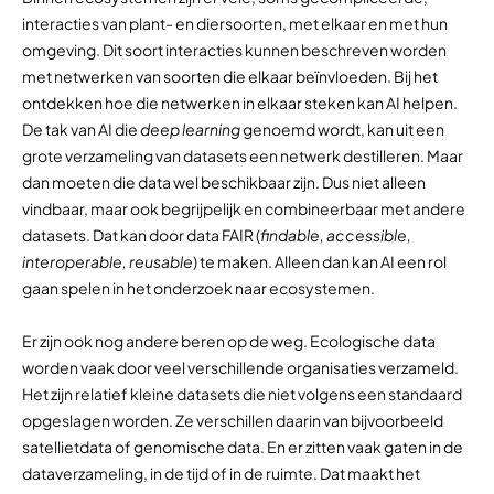
interacties van plant- en diersoorten, met elkaar en met hun
omgeving. Dit soort interacties kunnen beschreven worden
met netwerken van soorten die elkaar beïnvloeden. Bij het
ontdekken hoe die netwerken in elkaar steken kan AI helpen.
De tak van AI die
deep learning
genoemd wordt, kan uit een
grote verzameling van datasets een netwerk destilleren. Maar
dan moeten die data wel beschikbaar zijn. Dus niet alleen
vindbaar, maar ook begrijpelijk en combineerbaar met andere
datasets. Dat kan door data FAIR (
findable, accessible,
interoperable, reusable
) te maken. Alleen dan kan AI een rol
gaan spelen in het onderzoek naar ecosystemen.
Er zijn ook nog andere beren op de weg. Ecologische data
worden vaak door veel verschillende organisaties verzameld.
Het zijn relatief kleine datasets die niet volgens een standaard
opgeslagen worden. Ze verschillen daarin van bijvoorbeeld
satellietdata of genomische data. En er zitten vaak gaten in de
dataverzameling, in de tijd of in de ruimte. Dat maakt het