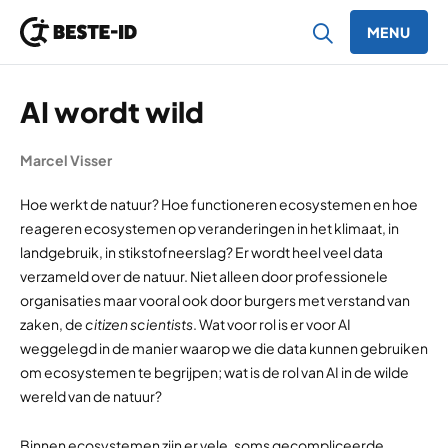
MENU
Ga naar inhoud
AI wordt wild
Marcel Visser
Hoe werkt de natuur? Hoe functioneren ecosystemen en hoe
reageren ecosystemen op veranderingen in het klimaat, in
landgebruik, in stikstofneerslag? Er wordt heel veel data
verzameld over de natuur. Niet alleen door professionele
organisaties maar vooral ook door burgers met verstand van
zaken, de
citizen scientists
. Wat voor rol is er voor AI
weggelegd in de manier waarop we die data kunnen gebruiken
om ecosystemen te begrijpen; wat is de rol van AI in de wilde
wereld van de natuur?
Binnen ecosystemen zijn er vele, soms gecompliceerde,