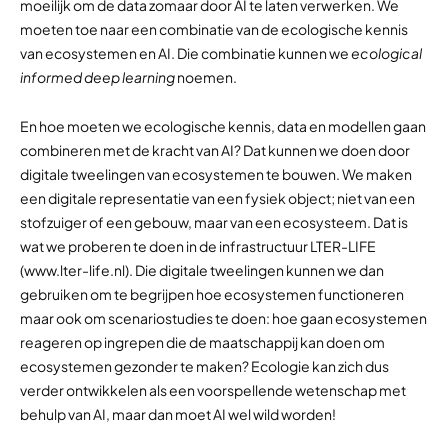
moeilijk om de data zomaar door AI te laten verwerken. We
moeten toe naar een combinatie van de ecologische kennis
van ecosystemen en AI. Die combinatie kunnen we
ecological
informed deep learning
noemen.
En hoe moeten we ecologische kennis, data en modellen gaan
combineren met de kracht van AI? Dat kunnen we doen door
digitale tweelingen van ecosystemen te bouwen. We maken
een digitale representatie van een fysiek object; niet van een
stofzuiger of een gebouw, maar van een ecosysteem. Dat is
wat we proberen te doen in de infrastructuur LTER-LIFE
(www.lter-life.nl). Die digitale tweelingen kunnen we dan
gebruiken om te begrijpen hoe ecosystemen functioneren
maar ook om scenariostudies te doen: hoe gaan ecosystemen
reageren op ingrepen die de maatschappij kan doen om
ecosystemen gezonder te maken? Ecologie kan zich dus
verder ontwikkelen als een voorspellende wetenschap met
behulp van AI, maar dan moet AI wel wild worden!