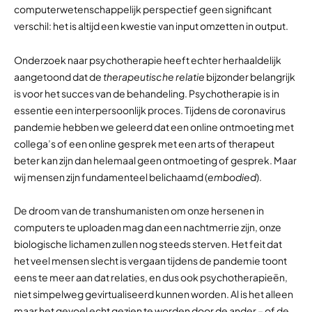
computerwetenschappelijk perspectief geen significant
verschil: het is altijd een kwestie van input omzetten in output.
Onderzoek naar psychotherapie heeft echter herhaaldelijk
aangetoond dat de
therapeutische relatie
bijzonder belangrijk
is voor het succes van de behandeling. Psychotherapie is in
essentie een interpersoonlijk proces. Tijdens de coronavirus
pandemie hebben we geleerd dat een online ontmoeting met
collega’s of een online gesprek met een arts of therapeut
beter kan zijn dan helemaal geen ontmoeting of gesprek. Maar
wij mensen zijn fundamenteel belichaamd (
embodied
).
De droom van de transhumanisten om onze hersenen in
computers te uploaden mag dan een nachtmerrie zijn, onze
biologische lichamen zullen nog steeds sterven. Het feit dat
het veel mensen slecht is vergaan tijdens de pandemie toont
eens te meer aan dat relaties, en dus ook psychotherapieën,
niet simpelweg gevirtualiseerd kunnen worden. Al is het alleen
maar het gevoel echt gezien te worden door de ander – of de