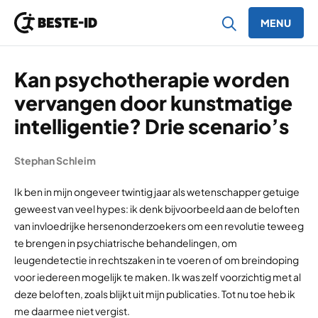
MENU
Ga naar inhoud
Kan psychotherapie worden
vervangen door kunstmatige
intelligentie? Drie scenario’s
Stephan Schleim
Ik ben in mijn ongeveer twintig jaar als wetenschapper getuige
geweest van veel hypes: ik denk bijvoorbeeld aan de beloften
van invloedrijke hersenonderzoekers om een revolutie teweeg
te brengen in psychiatrische behandelingen, om
leugendetectie in rechtszaken in te voeren of om breindoping
voor iedereen mogelijk te maken. Ik was zelf voorzichtig met al
deze beloften, zoals blijkt uit mijn publicaties. Tot nu toe heb ik
me daarmee niet vergist.