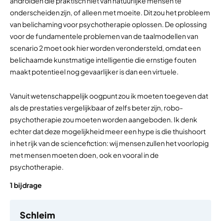
androïden die praktisch niet van natuurlijke mensen te
onderscheiden zijn, of alleen met moeite. Dit zou het probleem
van belichaming voor psychotherapie oplossen. De oplossing
voor de fundamentele problemen van de taalmodellen van
scenario 2 moet ook hier worden verondersteld, omdat een
belichaamde kunstmatige intelligentie die ernstige fouten
maakt potentieel nog gevaarlijker is dan een virtuele.
Vanuit wetenschappelijk oogpunt zou ik moeten toegeven dat
als de prestaties vergelijkbaar of zelfs beter zijn, robo-
psychotherapie zou moeten worden aangeboden. Ik denk
echter dat deze mogelijkheid meer een hype is die thuishoort
in het rijk van de sciencefiction: wij mensen zullen het voorlopig
met mensen moeten doen, ook en vooral in de
psychotherapie.
1 bijdrage
Schleim