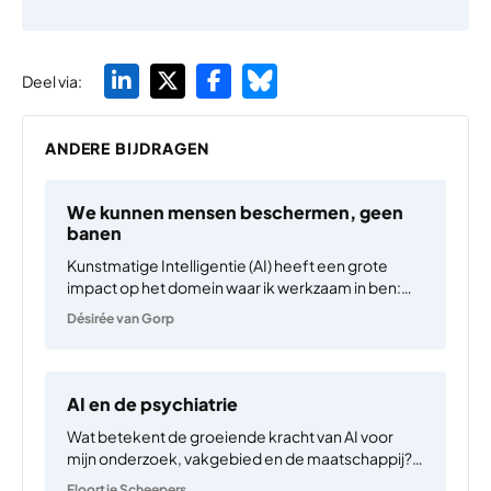
Deel via:
ANDERE BIJDRAGEN
We kunnen mensen beschermen, geen
banen
Kunstmatige Intelligentie (AI) heeft een grote
impact op het domein waar ik werkzaam in ben:
educatie. Van de manier van lesgeven tot het
Désirée van Gorp
toetsen van kennis, de invloed is groot. Het belang
van deze sector is echter groter en vormt…
AI en de psychiatrie
Wat betekent de groeiende kracht van AI voor
mijn onderzoek, vakgebied en de maatschappij?
Artificiële intelligentie is overal. Computers die
Floortje Scheepers