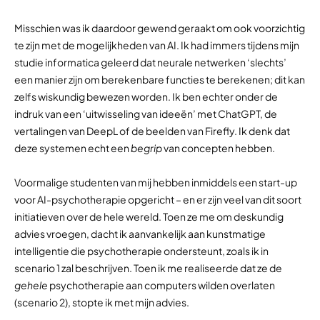
Misschien was ik daardoor gewend geraakt om ook voorzichtig
te zijn met de mogelijkheden van AI. Ik had immers tijdens mijn
studie informatica geleerd dat neurale netwerken ‘slechts’
een manier zijn om berekenbare functies te berekenen; dit kan
zelfs wiskundig bewezen worden. Ik ben echter onder de
indruk van een ‘uitwisseling van ideeën’ met ChatGPT, de
vertalingen van DeepL of de beelden van Firefly. Ik denk dat
deze systemen echt een
begrip
van concepten hebben.
Voormalige studenten van mij hebben inmiddels een start-up
voor AI-psychotherapie opgericht – en er zijn veel van dit soort
initiatieven over de hele wereld. Toen ze me om deskundig
advies vroegen, dacht ik aanvankelijk aan kunstmatige
intelligentie die psychotherapie ondersteunt, zoals ik in
scenario 1 zal beschrijven. Toen ik me realiseerde dat ze de
gehele
psychotherapie aan computers wilden overlaten
(scenario 2), stopte ik met mijn advies.