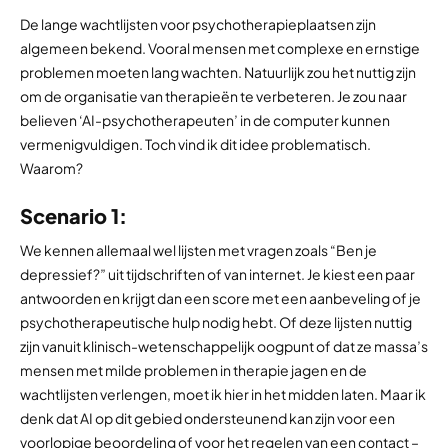
De lange wachtlijsten voor psychotherapieplaatsen zijn
algemeen bekend. Vooral mensen met complexe en ernstige
problemen moeten lang wachten. Natuurlijk zou het nuttig zijn
om de organisatie van therapieën te verbeteren. Je zou naar
believen ‘AI-psychotherapeuten’ in de computer kunnen
vermenigvuldigen. Toch vind ik dit idee problematisch.
Waarom?
Scenario 1:
We kennen allemaal wel lijsten met vragen zoals “Ben je
depressief?” uit tijdschriften of van internet. Je kiest een paar
antwoorden en krijgt dan een score met een aanbeveling of je
psychotherapeutische hulp nodig hebt. Of deze lijsten nuttig
zijn vanuit klinisch-wetenschappelijk oogpunt of dat ze massa’s
mensen met milde problemen in therapie jagen en de
wachtlijsten verlengen, moet ik hier in het midden laten. Maar ik
denk dat AI op dit gebied ondersteunend kan zijn voor een
voorlopige beoordeling of voor het regelen van een contact –