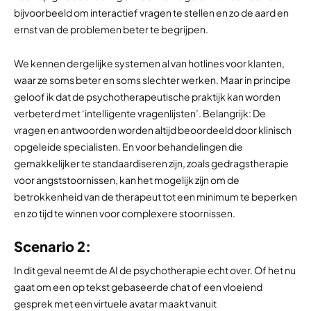
bijvoorbeeld om interactief vragen te stellen en zo de aard en
ernst van de problemen beter te begrijpen.
We kennen dergelijke systemen al van hotlines voor klanten,
waar ze soms beter en soms slechter werken. Maar in principe
geloof ik dat de psychotherapeutische praktijk kan worden
verbeterd met ‘intelligente vragenlijsten’. Belangrijk: De
vragen en antwoorden worden altijd beoordeeld door klinisch
opgeleide specialisten. En voor behandelingen die
gemakkelijker te standaardiseren zijn, zoals gedragstherapie
voor angststoornissen, kan het mogelijk zijn om de
betrokkenheid van de therapeut tot een minimum te beperken
en zo tijd te winnen voor complexere stoornissen.
Scenario 2:
In dit geval neemt de AI de psychotherapie echt over. Of het nu
gaat om een op tekst gebaseerde chat of een vloeiend
gesprek met een virtuele avatar maakt vanuit