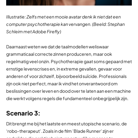
Illustratie: Zelfs met een mooie avatar denk ik niet dat een
computer psychotherapie kan vervangen. (Beeld: Stephan
Schleim met Adobe Firefly)
Daarnaast weten we dat de taalmodellen weliswaar
grammaticaal correcte zinnen produceren, maar ook
regelmatig veel onzin. Psychotherapie gaat soms gepaard met
ernstige levenscrises en, in extreme gevallen, gevaar voor
anderen of voor zichzelf, bijvoorbeeld suïcide. Professionals
zijn ook niet perfect, maar ik vind het onverantwoord om
beslissingen over leven en dood over te laten aan een machine
die werkt volgens regels die fundamenteel onbegrijpelijk zijn.
Scenario 3:
Dit brengt me bij het laatste en meest utopische scenario, de
‘robo-therapeut’. Zoals in de film ’Blade Runner’ zijn er