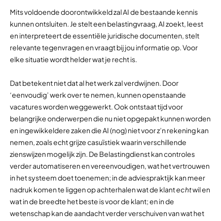
Mits voldoende doorontwikkeld zal AI de bestaande kennis
kunnen ontsluiten. Je stelt een belastingvraag, AI zoekt, leest
en interpreteert de essentiële juridische documenten, stelt
relevante tegenvragen en vraagt bij jou informatie op. Voor
elke situatie wordt helder wat je recht is.
Dat betekent niet dat al het werk zal verdwijnen. Door
‘eenvoudig’ werk over te nemen, kunnen openstaande
vacatures worden weggewerkt. Ook ontstaat tijd voor
belangrijke onderwerpen die nu niet opgepakt kunnen worden
en ingewikkeldere zaken die AI (nog) niet voor z’n rekening kan
nemen, zoals echt grijze casuïstiek waarin verschillende
zienswijzen mogelijk zijn. De Belastingdienst kan controles
verder automatiseren en vereenvoudigen, wat het vertrouwen
in het systeem doet toenemen; in de adviespraktijk kan meer
nadruk komen te liggen op achterhalen wat de klant
echt
wil en
wat in de breedte het beste is voor de klant; en in de
wetenschap kan de aandacht verder verschuiven van wat het