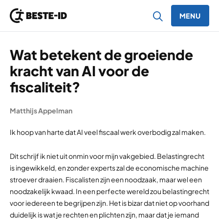
MENU
Ga naar inhoud
Wat betekent de groeiende
kracht van AI voor de
fiscaliteit?
Matthijs Appelman
Ik hoop van harte dat AI veel fiscaal werk overbodig zal maken.
Dit schrijf ik niet uit onmin voor mijn vakgebied. Belastingrecht
is ingewikkeld, en zonder experts zal de economische machine
stroever draaien. Fiscalisten zijn een noodzaak, maar wel een
noodzakelijk kwaad. In een perfecte wereld zou belastingrecht
voor iedereen te begrijpen zijn. Het is bizar dat niet op voorhand
duidelijk is wat je rechten en plichten zijn, maar dat je iemand