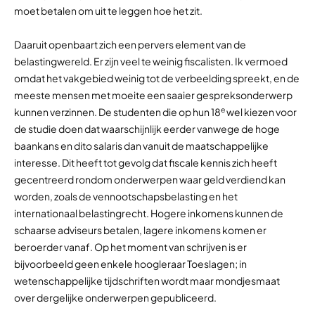
moet betalen om uit te leggen hoe het zit.
Daaruit openbaart zich een pervers element van de
belastingwereld. Er zijn veel te weinig fiscalisten. Ik vermoed
omdat het vakgebied weinig tot de verbeelding spreekt, en de
meeste mensen met moeite een saaier gespreksonderwerp
e
kunnen verzinnen. De studenten die op hun 18
wel kiezen voor
de studie doen dat waarschijnlijk eerder vanwege de hoge
baankans en dito salaris dan vanuit de maatschappelijke
interesse. Dit heeft tot gevolg dat fiscale kennis zich heeft
gecentreerd rondom onderwerpen waar geld verdiend kan
worden, zoals de vennootschapsbelasting en het
internationaal belastingrecht. Hogere inkomens kunnen de
schaarse adviseurs betalen, lagere inkomens komen er
beroerder vanaf. Op het moment van schrijven is er
bijvoorbeeld geen enkele hoogleraar Toeslagen; in
wetenschappelijke tijdschriften wordt maar mondjesmaat
over dergelijke onderwerpen gepubliceerd.