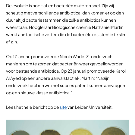
De evolutie is nooit af en bacteriën muteren snel. Zijn wij
scheutig met verschillende antibiotica, dan komen er op den
duur altijd bacteriestammen die zulke antibiotica kunnen
weerstaan. Hoogleraar Biologische chemie Nathaniel Martin
werkt aan tactische zetten die de bacteriële resistentie te slim
af zijn.
Op 17 januari promoveerde Nicola Wade. Zij onderzocht
manieren om te zorgen dat bacteriën weer gevoelig worden
voor bestaande antibiotica. Op 23 januari promoveerde Karol
Al Ayed op een andere aanvalstactiek. Martin: “Na zijn
onderzoek hebben we met succes patent kunnen aanvragen
op een nieuwe klasse antibiotica.”
Lees het hele bericht op de
site
van Leiden Universiteit.