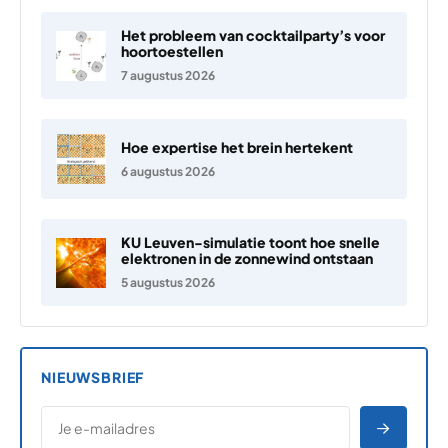
Het probleem van cocktailparty’s voor
hoortoestellen
7 augustus 2026
Hoe expertise het brein hertekent
6 augustus 2026
KU Leuven-simulatie toont hoe snelle
elektronen in de zonnewind ontstaan
5 augustus 2026
NIEUWSBRIEF
*
E-MAILADRES
*
"
" geeft vereiste velden aan
AANME