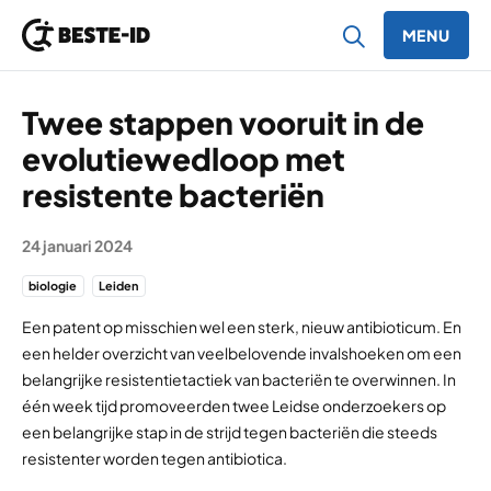
MENU
Ga naar inhoud
Twee stappen vooruit in de
evolutiewedloop met
resistente bacteriën
24 januari 2024
biologie
Leiden
Een patent op misschien wel een sterk, nieuw antibioticum. En
een helder overzicht van veelbelovende invalshoeken om een
belangrijke resistentietactiek van bacteriën te overwinnen. In
één week tijd promoveerden twee Leidse onderzoekers op
een belangrijke stap in de strijd tegen bacteriën die steeds
resistenter worden tegen antibiotica.