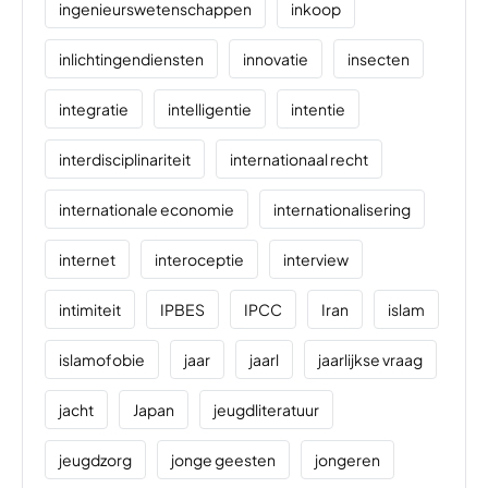
ingenieurswetenschappen
inkoop
inlichtingendiensten
innovatie
insecten
integratie
intelligentie
intentie
interdisciplinariteit
internationaal recht
internationale economie
internationalisering
internet
interoceptie
interview
intimiteit
IPBES
IPCC
Iran
islam
islamofobie
jaar
jaarl
jaarlijkse vraag
jacht
Japan
jeugdliteratuur
jeugdzorg
jonge geesten
jongeren