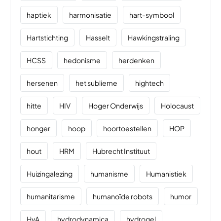
haptiek
harmonisatie
hart-symbool
Hartstichting
Hasselt
Hawkingstraling
HCSS
hedonisme
herdenken
hersenen
het sublieme
hightech
hitte
HIV
Hoger Onderwijs
Holocaust
honger
hoop
hoortoestellen
HOP
hout
HRM
Hubrecht Instituut
Huizingalezing
humanisme
Humanistiek
humanitarisme
humanoïde robots
humor
HvA
hydrodynamica
hydrogel