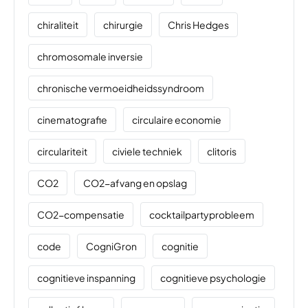
chiraliteit
chirurgie
Chris Hedges
chromosomale inversie
chronische vermoeidheidssyndroom
cinematografie
circulaire economie
circulariteit
civiele techniek
clitoris
CO2
CO2-afvang en opslag
CO2-compensatie
cocktailpartyprobleem
code
CogniGron
cognitie
cognitieve inspanning
cognitieve psychologie