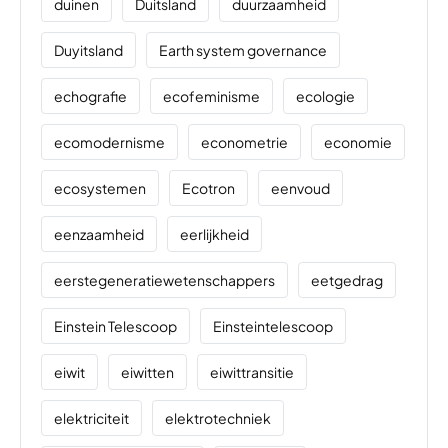
duinen
Duitsland
duurzaamheid
Duyitsland
Earth system governance
echografie
ecofeminisme
ecologie
ecomodernisme
econometrie
economie
ecosystemen
Ecotron
eenvoud
eenzaamheid
eerlijkheid
eerstegeneratiewetenschappers
eetgedrag
Einstein Telescoop
Einsteintelescoop
eiwit
eiwitten
eiwittransitie
elektriciteit
elektrotechniek