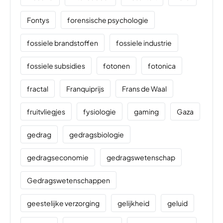
Fontys
forensische psychologie
fossiele brandstoffen
fossiele industrie
fossiele subsidies
fotonen
fotonica
fractal
Franquiprijs
Frans de Waal
fruitvliegjes
fysiologie
gaming
Gaza
gedrag
gedragsbiologie
gedragseconomie
gedragswetenschap
Gedragswetenschappen
geestelijke verzorging
gelijkheid
geluid