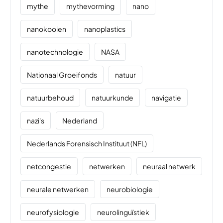
mythe
mythevorming
nano
nanokooien
nanoplastics
nanotechnologie
NASA
Nationaal Groeifonds
natuur
natuurbehoud
natuurkunde
navigatie
nazi's
Nederland
Nederlands Forensisch Instituut (NFL)
netcongestie
netwerken
neuraal netwerk
neurale netwerken
neurobiologie
neurofysiologie
neurolinguïstiek