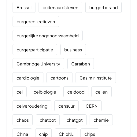
Brussel
buitenaards leven
burgerberaad
burgercollectieven
burgerlijke ongehoorzaamheid
burgerparticipatie
business
Cambridge University
Caraïben
cardiologie
cartoons
Casimir Institute
cel
celbiologie
celdood
cellen
celveroudering
censuur
CERN
chaos
chatbot
chatgpt
chemie
China
chip
ChipNL
chips