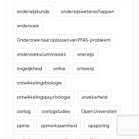
onderwijskunde
onderwijswetenschappen
onderzoek
Onderzoek naar oplossen van PFAS-probleem
onderzoekscommissies
onerwijs
ongelijkheid
online
ontwerp
ontwikkelingsbiologie
ontwikkelingspsychologie
onzekerheid
oorlog
oorlogstudies
Open Universiteit
opinie
opmerkzaamheid
opsporing