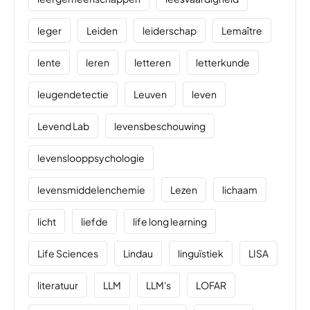
leger
Leiden
leiderschap
Lemaître
lente
leren
letteren
letterkunde
leugendetectie
Leuven
leven
Levend Lab
levensbeschouwing
levenslooppsychologie
levensmiddelenchemie
Lezen
lichaam
licht
liefde
life long learning
Life Sciences
Lindau
linguïstiek
LISA
literatuur
LLM
LLM's
LOFAR