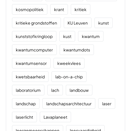
kosmopolitiek
krant
kritiek
kritieke grondstoffen
KU Leuven
kunst
kunststofkringloop
kust
kwantum
kwantumcomputer
kwantumdots
kwantumsensor
kweekvlees
kwetsbaarheid
lab-on-a-chip
laboratorium
lach
landbouw
landschap
landschapsarchitectuur
laser
laserlicht
Lavaplaneet
leergemeenschappen
leesvaardigheid