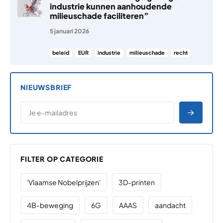
industrie kunnen aanhoudende
milieuschade faciliteren”
5 januari 2026
beleid
EUR
industrie
milieuschade
recht
NIEUWSBRIEF
*
E-MAILADRES
*
"
" geeft vereiste velden aan
AANME
FILTER OP CATEGORIE
'Vlaamse Nobelprijzen'
3D-printen
4B-beweging
6G
AAAS
aandacht