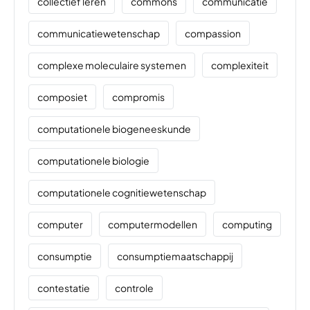
collectief leren
commons
communicatie
communicatiewetenschap
compassion
complexe moleculaire systemen
complexiteit
composiet
compromis
computationele biogeneeskunde
computationele biologie
computationele cognitiewetenschap
computer
computermodellen
computing
consumptie
consumptiemaatschappij
contestatie
controle