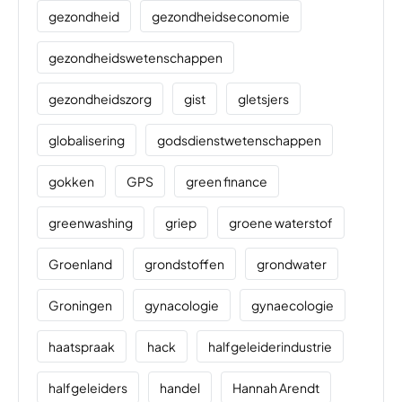
gezondheid
gezondheidseconomie
gezondheidswetenschappen
gezondheidszorg
gist
gletsjers
globalisering
godsdienstwetenschappen
gokken
GPS
green finance
greenwashing
griep
groene waterstof
Groenland
grondstoffen
grondwater
Groningen
gynacologie
gynaecologie
haatspraak
hack
halfgeleiderindustrie
halfgeleiders
handel
Hannah Arendt