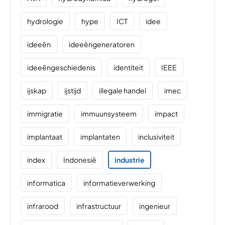
hydrologie
hype
ICT
idee
ideeën
ideeëngeneratoren
ideeëngeschiedenis
identiteit
IEEE
ijskap
ijstijd
illegale handel
imec
immigratie
immuunsysteem
impact
implantaat
implantaten
inclusiviteit
index
Indonesië
industrie
informatica
informatieverwerking
infrarood
infrastructuur
ingenieur