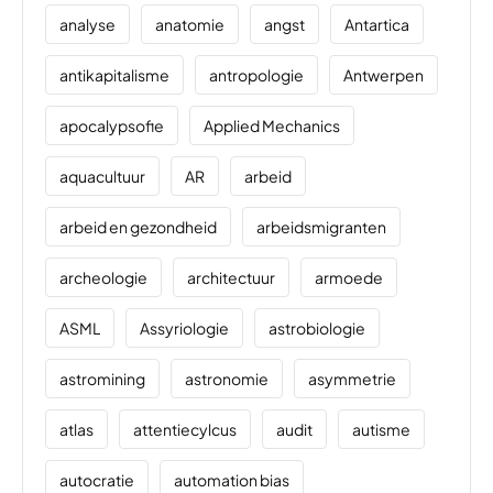
analyse
anatomie
angst
Antartica
antikapitalisme
antropologie
Antwerpen
apocalypsofie
Applied Mechanics
aquacultuur
AR
arbeid
arbeid en gezondheid
arbeidsmigranten
archeologie
architectuur
armoede
ASML
Assyriologie
astrobiologie
astromining
astronomie
asymmetrie
atlas
attentiecylcus
audit
autisme
autocratie
automation bias