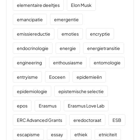
elementaire deeltjes
Elon Musk
emancipatie
emergentie
emissiereductie
emoties
encryptie
endocrinologie
energie
energietransitie
engineering
enthousiasme
entomologie
entryisme
Eoceen
epidemieën
epidemiologie
epistemische selectie
epos
Erasmus
Erasmus Love Lab
ERC Advanced Grants
eredoctoraat
ESB
escapisme
essay
ethiek
etniciteit