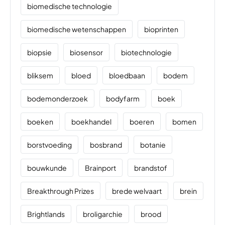
biomedische technologie
biomedische wetenschappen
bioprinten
biopsie
biosensor
biotechnologie
bliksem
bloed
bloedbaan
bodem
bodemonderzoek
bodyfarm
boek
boeken
boekhandel
boeren
bomen
borstvoeding
bosbrand
botanie
bouwkunde
Brainport
brandstof
Breakthrough Prizes
brede welvaart
brein
Brightlands
broligarchie
brood