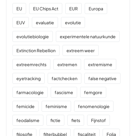
EU
EU Chips Act
EUR
Europa
EUV
evaluatie
evolutie
evolutiebiologie
experimentele natuurkunde
Extinction Rebellion
extreem weer
extreemrechts
extremen
extremisme
eyetracking
factchecken
false negative
farmacologie
fascisme
femgore
femicide
feminisme
fenomenologie
feodalisme
fictie
fiets
Fijnstof
filosofie
filterbubbel
fiscaliteit
Folia