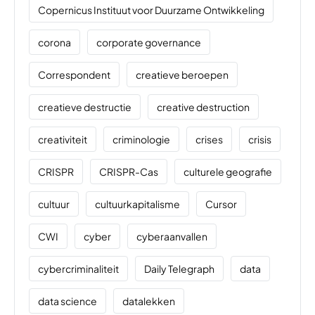
Copernicus Instituut voor Duurzame Ontwikkeling
corona
corporate governance
Correspondent
creatieve beroepen
creatieve destructie
creative destruction
creativiteit
criminologie
crises
crisis
CRISPR
CRISPR-Cas
culturele geografie
cultuur
cultuurkapitalisme
Cursor
CWI
cyber
cyberaanvallen
cybercriminaliteit
Daily Telegraph
data
data science
datalekken