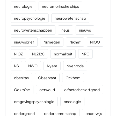
neurologie
neuromorfische chips
neuropsychologie
neurowetenschap
neurowetenschappen
neus
nieuws
nieuwsbrief
Nijmegen
Nikhef
NIOO
NIOZ
NL2120
normaliteit
NRC
NS
NWO
Nyenr
Nyenrode
obesitas
Observant
Ockhem
Oekraïne
oerwoud
olfactorisch erfgoed
omgevingspsychologie
oncologie
ondergrond
ondernemerschap
onderwijs