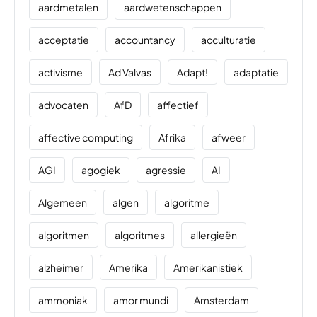
aardmetalen
aardwetenschappen
acceptatie
accountancy
acculturatie
activisme
Ad Valvas
Adapt!
adaptatie
advocaten
AfD
affectief
affective computing
Afrika
afweer
AGI
agogiek
agressie
AI
Algemeen
algen
algoritme
algoritmen
algoritmes
allergieën
alzheimer
Amerika
Amerikanistiek
ammoniak
amor mundi
Amsterdam