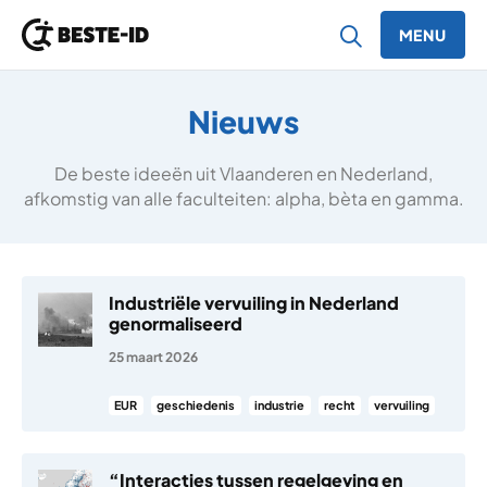
MENU
Ga naar inhoud
Nieuws
De beste ideeën uit Vlaanderen en Nederland,
afkomstig van alle faculteiten: alpha, bèta en gamma.
Industriële vervuiling in Nederland
genormaliseerd
25 maart 2026
EUR
geschiedenis
industrie
recht
vervuiling
“Interacties tussen regelgeving en