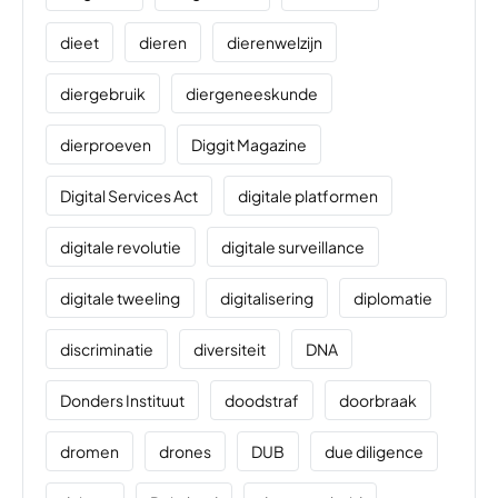
dieet
dieren
dierenwelzijn
diergebruik
diergeneeskunde
dierproeven
Diggit Magazine
Digital Services Act
digitale platformen
digitale revolutie
digitale surveillance
digitale tweeling
digitalisering
diplomatie
discriminatie
diversiteit
DNA
Donders Instituut
doodstraf
doorbraak
dromen
drones
DUB
due diligence