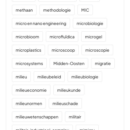
methaan
methodologie
MIC
micro en nano engineering
microbiologie
microbioom
microfluïdica
microgel
microplastics
microscoop
microscopie
microsystems
Midden-Oosten
migratie
milieu
milieubeleid
milieubiologie
milieueconomie
milieukunde
milieunormen
milieuschade
milieuwetenschappen
militair