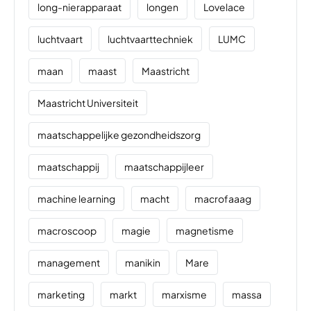
long-nierapparaat
longen
Lovelace
luchtvaart
luchtvaarttechniek
LUMC
maan
maast
Maastricht
Maastricht Universiteit
maatschappelijke gezondheidszorg
maatschappij
maatschappijleer
machine learning
macht
macrofaaag
macroscoop
magie
magnetisme
management
manikin
Mare
marketing
markt
marxisme
massa