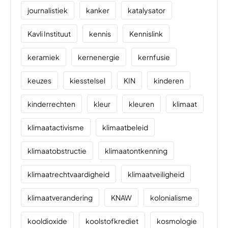
journalistiek
kanker
katalysator
Kavli Instituut
kennis
Kennislink
keramiek
kernenergie
kernfusie
keuzes
kiesstelsel
KIN
kinderen
kinderrechten
kleur
kleuren
klimaat
klimaatactivisme
klimaatbeleid
klimaatobstructie
klimaatontkenning
klimaatrechtvaardigheid
klimaatveiligheid
klimaatverandering
KNAW
kolonialisme
kooldioxide
koolstofkrediet
kosmologie