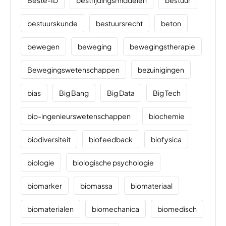
Beste-ID
bestrijdingsmiddelen
bestuur
bestuurskunde
bestuursrecht
beton
bewegen
beweging
bewegingstherapie
Bewegingswetenschappen
bezuinigingen
bias
Big Bang
Big Data
Big Tech
bio-ingenieurswetenschappen
biochemie
biodiversiteit
biofeedback
biofysica
biologie
biologische psychologie
biomarker
biomassa
biomateriaal
biomaterialen
biomechanica
biomedisch