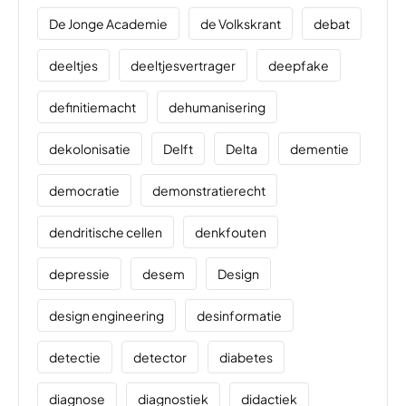
De Jonge Academie
de Volkskrant
debat
deeltjes
deeltjesvertrager
deepfake
definitiemacht
dehumanisering
dekolonisatie
Delft
Delta
dementie
democratie
demonstratierecht
dendritische cellen
denkfouten
depressie
desem
Design
design engineering
desinformatie
detectie
detector
diabetes
diagnose
diagnostiek
didactiek