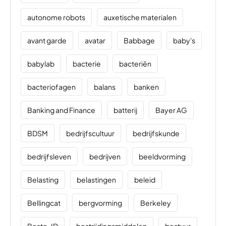
autonome robots
auxetische materialen
avant garde
avatar
Babbage
baby's
babylab
bacterie
bacteriën
bacteriofagen
balans
banken
Banking and Finance
batterij
Bayer AG
BDSM
bedrijfscultuur
bedrijfskunde
bedrijfsleven
bedrijven
beeldvorming
Belasting
belastingen
beleid
Bellingcat
bergvorming
Berkeley