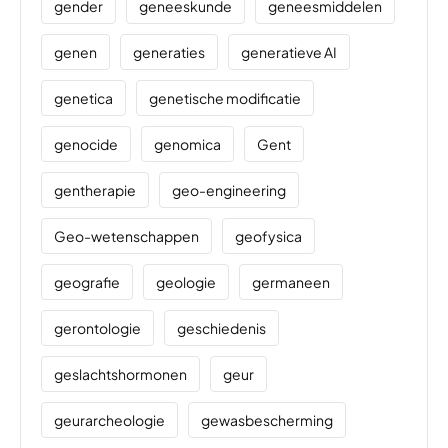
gender
geneeskunde
geneesmiddelen
genen
generaties
generatieve AI
genetica
genetische modificatie
genocide
genomica
Gent
gentherapie
geo-engineering
Geo-wetenschappen
geofysica
geografie
geologie
germaneen
gerontologie
geschiedenis
geslachtshormonen
geur
geurarcheologie
gewasbescherming