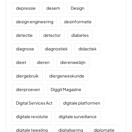
depressie
desem
Design
design engineering
desinformatie
detectie
detector
diabetes
diagnose
diagnostiek
didactiek
dieet
dieren
dierenwelzijn
diergebruik
diergeneeskunde
dierproeven
Diggit Magazine
Digital Services Act
digitale platformen
digitale revolutie
digitale surveillance
digitale tweeling
digitalisering
diplomatie