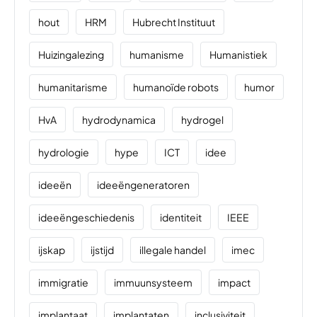
hout
HRM
Hubrecht Instituut
Huizingalezing
humanisme
Humanistiek
humanitarisme
humanoïde robots
humor
HvA
hydrodynamica
hydrogel
hydrologie
hype
ICT
idee
ideeën
ideeëngeneratoren
ideeëngeschiedenis
identiteit
IEEE
ijskap
ijstijd
illegale handel
imec
immigratie
immuunsysteem
impact
implantaat
implantaten
inclusiviteit