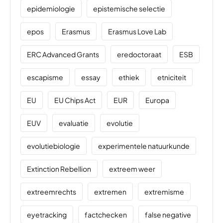
epidemiologie
epistemische selectie
epos
Erasmus
Erasmus Love Lab
ERC Advanced Grants
eredoctoraat
ESB
escapisme
essay
ethiek
etniciteit
EU
EU Chips Act
EUR
Europa
EUV
evaluatie
evolutie
evolutiebiologie
experimentele natuurkunde
Extinction Rebellion
extreem weer
extreemrechts
extremen
extremisme
eyetracking
factchecken
false negative