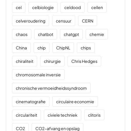
cel
celbiologie
celdood
cellen
celveroudering
censuur
CERN
chaos
chatbot
chatgpt
chemie
China
chip
ChipNL
chips
chiraliteit
chirurgie
Chris Hedges
chromosomale inversie
chronische vermoeidheidssyndroom
cinematografie
circulaire economie
circulariteit
civiele techniek
clitoris
CO2
CO2-afvang en opslag