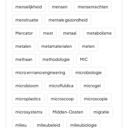
menselijkheid
mensen
mensenrechten
menstruatie
mentale gezondheid
Mercator
mest
metaal
metabolisme
metalen
metamaterialen
meten
methaan
methodologie
MIC
micro en nano engineering
microbiologie
microbioom
microfluïdica
microgel
microplastics
microscoop
microscopie
microsystems
Midden-Oosten
migratie
milieu
milieubeleid
milieubiologie