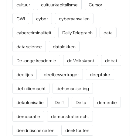
cultuur
cultuurkapitalisme
Cursor
CWI
cyber
cyberaanvallen
cybercriminaliteit
Daily Telegraph
data
data science
datalekken
De Jonge Academie
de Volkskrant
debat
deeltjes
deeltjesvertrager
deepfake
definitiemacht
dehumanisering
dekolonisatie
Delft
Delta
dementie
democratie
demonstratierecht
dendritische cellen
denkfouten