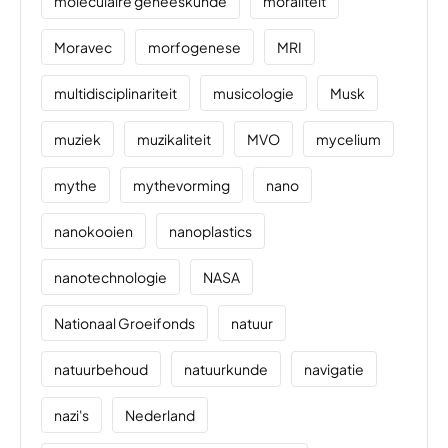
moleculaire geneeskunde
moraliteit
Moravec
morfogenese
MRI
multidisciplinariteit
musicologie
Musk
muziek
muzikaliteit
MVO
mycelium
mythe
mythevorming
nano
nanokooien
nanoplastics
nanotechnologie
NASA
Nationaal Groeifonds
natuur
natuurbehoud
natuurkunde
navigatie
nazi's
Nederland