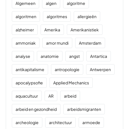
Algemeen
algen
algoritme
algoritmen
algoritmes
allergieën
alzheimer
Amerika
Amerikanistiek
ammoniak
amor mundi
Amsterdam
analyse
anatomie
angst
Antartica
antikapitalisme
antropologie
Antwerpen
apocalypsofie
Applied Mechanics
aquacultuur
AR
arbeid
arbeid en gezondheid
arbeidsmigranten
archeologie
architectuur
armoede