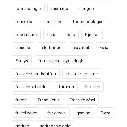
farmacologie
fascisme
femgore
femicide
feminisme
fenomenologie
feodalisme
fictie
fiets
Fijnstof
filosofie
filterbubbel
fiscaliteit
Folia
Fontys
forensische psychologie
fossiele brandstoffen
fossiele industrie
fossiele subsidies
fotonen
fotonica
fractal
Franquiprijs
Frans de Waal
fruitvliegjes
fysiologie
gaming
Gaza
gedrag
gedragsbiologie