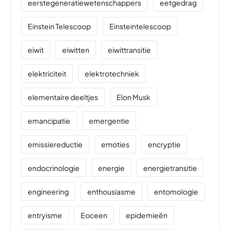
eerstegeneratiewetenschappers
eetgedrag
Einstein Telescoop
Einsteintelescoop
eiwit
eiwitten
eiwittransitie
elektriciteit
elektrotechniek
elementaire deeltjes
Elon Musk
emancipatie
emergentie
emissiereductie
emoties
encryptie
endocrinologie
energie
energietransitie
engineering
enthousiasme
entomologie
entryisme
Eoceen
epidemieën