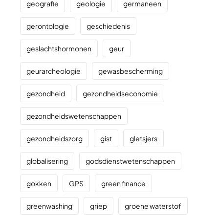
geografie
geologie
germaneen
gerontologie
geschiedenis
geslachtshormonen
geur
geurarcheologie
gewasbescherming
gezondheid
gezondheidseconomie
gezondheidswetenschappen
gezondheidszorg
gist
gletsjers
globalisering
godsdienstwetenschappen
gokken
GPS
green finance
greenwashing
griep
groene waterstof