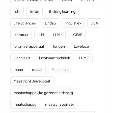
licht
liefde
life long learning
Life Sciences
Lindau
linguïstiek
LISA
literatuur
LLM
LLM's
LOFAR
long-nierapparaat
longen
Lovelace
luchtvaart
luchtvaarttechniek
LUMC
maan
maast
Maastricht
Maastricht Universiteit
maatschappelijke gezondheidszorg
maatschappij
maatschappijleer