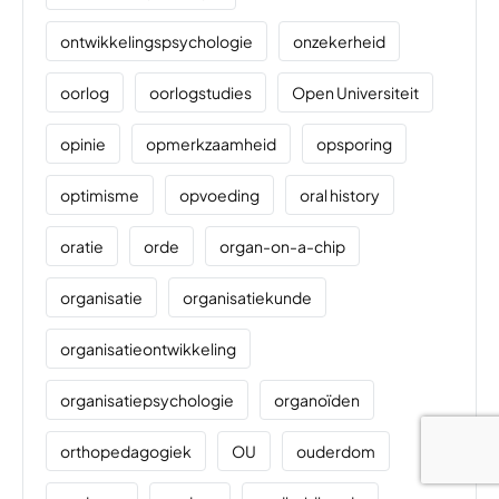
ontwikkelingspsychologie
onzekerheid
oorlog
oorlogstudies
Open Universiteit
opinie
opmerkzaamheid
opsporing
optimisme
opvoeding
oral history
oratie
orde
organ-on-a-chip
organisatie
organisatiekunde
organisatieontwikkeling
organisatiepsychologie
organoïden
orthopedagogiek
OU
ouderdom