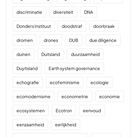
discriminatie
diversiteit
DNA
Donders Instituut
doodstraf
doorbraak
dromen
drones
DUB
due diligence
duinen
Duitsland
duurzaamheid
Duyitsland
Earth system governance
echografie
ecofeminisme
ecologie
ecomodernisme
econometrie
economie
ecosystemen
Ecotron
eenvoud
eenzaamheid
eerlijkheid