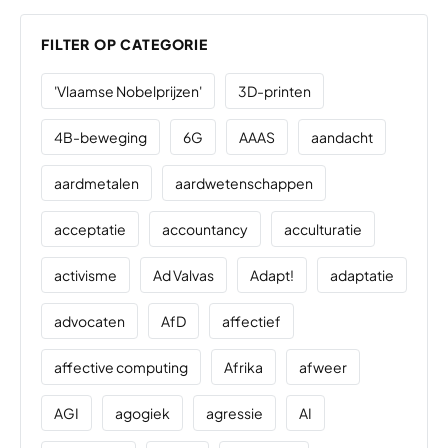
FILTER OP CATEGORIE
'Vlaamse Nobelprijzen'
3D-printen
4B-beweging
6G
AAAS
aandacht
aardmetalen
aardwetenschappen
acceptatie
accountancy
acculturatie
activisme
Ad Valvas
Adapt!
adaptatie
advocaten
AfD
affectief
affective computing
Afrika
afweer
AGI
agogiek
agressie
AI