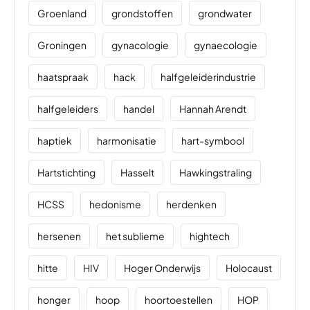
Groenland
grondstoffen
grondwater
Groningen
gynacologie
gynaecologie
haatspraak
hack
halfgeleiderindustrie
halfgeleiders
handel
Hannah Arendt
haptiek
harmonisatie
hart-symbool
Hartstichting
Hasselt
Hawkingstraling
HCSS
hedonisme
herdenken
hersenen
het sublieme
hightech
hitte
HIV
Hoger Onderwijs
Holocaust
honger
hoop
hoortoestellen
HOP