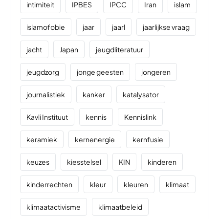
intimiteit
IPBES
IPCC
Iran
islam
islamofobie
jaar
jaarl
jaarlijkse vraag
jacht
Japan
jeugdliteratuur
jeugdzorg
jonge geesten
jongeren
journalistiek
kanker
katalysator
Kavli Instituut
kennis
Kennislink
keramiek
kernenergie
kernfusie
keuzes
kiesstelsel
KIN
kinderen
kinderrechten
kleur
kleuren
klimaat
klimaatactivisme
klimaatbeleid