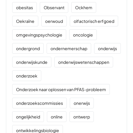
obesitas
Observant
Ockhem
Oekraïne
oerwoud
olfactorisch erfgoed
omgevingspsychologie
oncologie
ondergrond
ondernemerschap
onderwijs
onderwijskunde
onderwijswetenschappen
onderzoek
Onderzoek naar oplossen van PFAS-probleem
onderzoekscommissies
onerwijs
ongelijkheid
online
ontwerp
ontwikkelingsbiologie