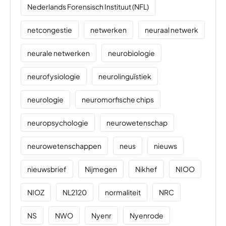
Nederlands Forensisch Instituut (NFL)
netcongestie
netwerken
neuraal netwerk
neurale netwerken
neurobiologie
neurofysiologie
neurolinguïstiek
neurologie
neuromorfische chips
neuropsychologie
neurowetenschap
neurowetenschappen
neus
nieuws
nieuwsbrief
Nijmegen
Nikhef
NIOO
NIOZ
NL2120
normaliteit
NRC
NS
NWO
Nyenr
Nyenrode