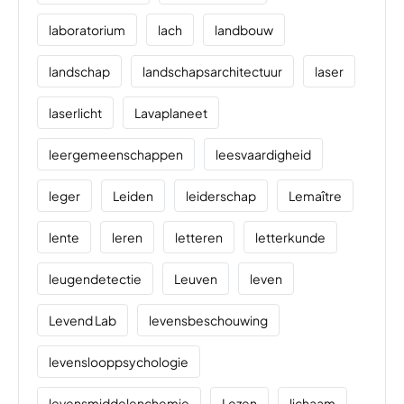
laboratorium
lach
landbouw
landschap
landschapsarchitectuur
laser
laserlicht
Lavaplaneet
leergemeenschappen
leesvaardigheid
leger
Leiden
leiderschap
Lemaître
lente
leren
letteren
letterkunde
leugendetectie
Leuven
leven
Levend Lab
levensbeschouwing
levenslooppsychologie
levensmiddelenchemie
Lezen
lichaam