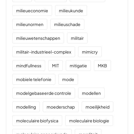
milieueconomie
milieukunde
milieunormen
milieuschade
milieuwetenschappen
militair
militair-industrieel-complex
mimicry
mindfullness
MIT
mitigatie
MKB
mobiele telefonie
mode
modelgebaseerde controle
modellen
modelling
moederschap
moeilijkheid
moleculaire biofysica
moleculaire biologie