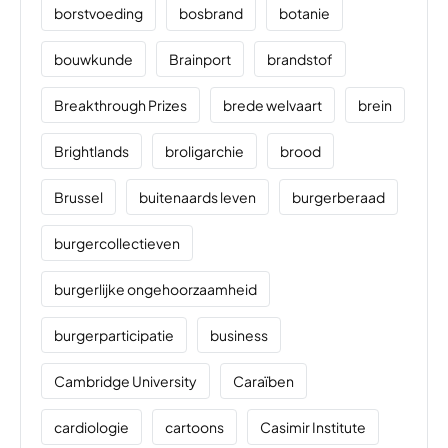
borstvoeding
bosbrand
botanie
bouwkunde
Brainport
brandstof
Breakthrough Prizes
brede welvaart
brein
Brightlands
broligarchie
brood
Brussel
buitenaards leven
burgerberaad
burgercollectieven
burgerlijke ongehoorzaamheid
burgerparticipatie
business
Cambridge University
Caraïben
cardiologie
cartoons
Casimir Institute