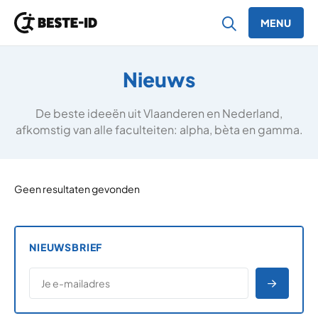
MENU
Ga naar inhoud
Nieuws
De beste ideeën uit Vlaanderen en Nederland,
afkomstig van alle faculteiten: alpha, bèta en gamma.
Geen resultaten gevonden
NIEUWSBRIEF
*
E-MAILADRES
*
"
" geeft vereiste velden aan
AANME