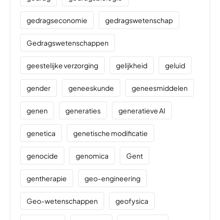
gedragseconomie
gedragswetenschap
Gedragswetenschappen
geestelijke verzorging
gelijkheid
geluid
gender
geneeskunde
geneesmiddelen
genen
generaties
generatieve AI
genetica
genetische modificatie
genocide
genomica
Gent
gentherapie
geo-engineering
Geo-wetenschappen
geofysica