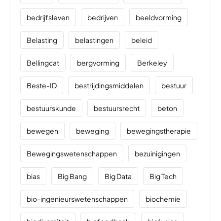
bedrijfsleven
bedrijven
beeldvorming
Belasting
belastingen
beleid
Bellingcat
bergvorming
Berkeley
Beste-ID
bestrijdingsmiddelen
bestuur
bestuurskunde
bestuursrecht
beton
bewegen
beweging
bewegingstherapie
Bewegingswetenschappen
bezuinigingen
bias
Big Bang
Big Data
Big Tech
bio-ingenieurswetenschappen
biochemie