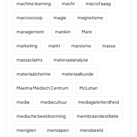
machine learning
macht
macrofaaag
macroscoop
magie
magnetisme
management
manikin
Mare
marketing
markt
marxisme
massa
massaclaims
materiaalanalyse
materiaalchemie
materiaalkunde
Maxima Medisch Centrum
McLuhan
media
mediacultuur
mediageletterdheid
medische beeldvorming
membraandestillatie
menigten
mensapen
mensbeeld