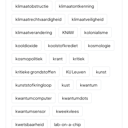
klimaatobstructie
klimaatontkenning
klimaatrechtvaardigheid
klimaatveiligheid
klimaatverandering
KNAW
kolonialisme
kooldioxide
koolstofkrediet
kosmologie
kosmopolitiek
krant
kritiek
kritieke grondstoffen
KU Leuven
kunst
kunststofkringloop
kust
kwantum
kwantumcomputer
kwantumdots
kwantumsensor
kweekvlees
kwetsbaarheid
lab-on-a-chip