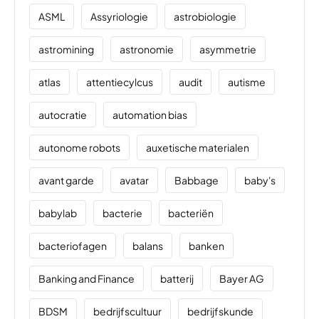
ASML
Assyriologie
astrobiologie
astromining
astronomie
asymmetrie
atlas
attentiecylcus
audit
autisme
autocratie
automation bias
autonome robots
auxetische materialen
avant garde
avatar
Babbage
baby's
babylab
bacterie
bacteriën
bacteriofagen
balans
banken
Banking and Finance
batterij
Bayer AG
BDSM
bedrijfscultuur
bedrijfskunde