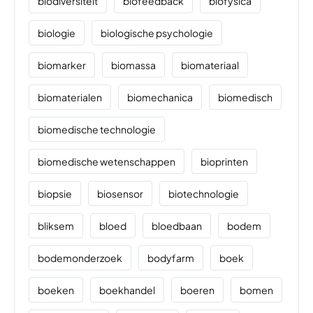
biodiversiteit
biofeedback
biofysica
biologie
biologische psychologie
biomarker
biomassa
biomateriaal
biomaterialen
biomechanica
biomedisch
biomedische technologie
biomedische wetenschappen
bioprinten
biopsie
biosensor
biotechnologie
bliksem
bloed
bloedbaan
bodem
bodemonderzoek
bodyfarm
boek
boeken
boekhandel
boeren
bomen