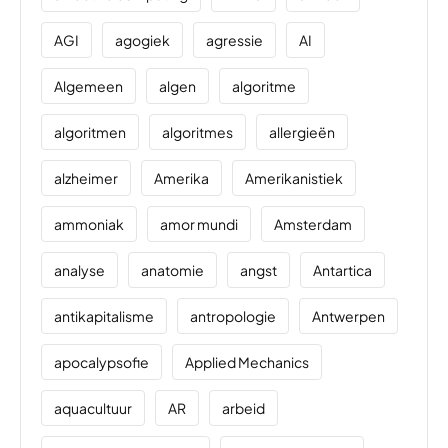
AGI
agogiek
agressie
AI
Algemeen
algen
algoritme
algoritmen
algoritmes
allergieën
alzheimer
Amerika
Amerikanistiek
ammoniak
amor mundi
Amsterdam
analyse
anatomie
angst
Antartica
antikapitalisme
antropologie
Antwerpen
apocalypsofie
Applied Mechanics
aquacultuur
AR
arbeid