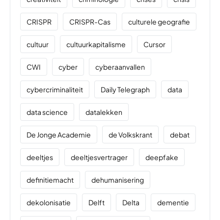
CRISPR
CRISPR-Cas
culturele geografie
cultuur
cultuurkapitalisme
Cursor
CWI
cyber
cyberaanvallen
cybercriminaliteit
Daily Telegraph
data
data science
datalekken
De Jonge Academie
de Volkskrant
debat
deeltjes
deeltjesvertrager
deepfake
definitiemacht
dehumanisering
dekolonisatie
Delft
Delta
dementie