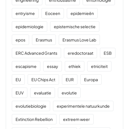
entryisme
Eoceen
epidemieën
epidemiologie
epistemische selectie
epos
Erasmus
Erasmus Love Lab
ERC Advanced Grants
eredoctoraat
ESB
escapisme
essay
ethiek
etniciteit
EU
EU Chips Act
EUR
Europa
EUV
evaluatie
evolutie
evolutiebiologie
experimentele natuurkunde
Extinction Rebellion
extreem weer