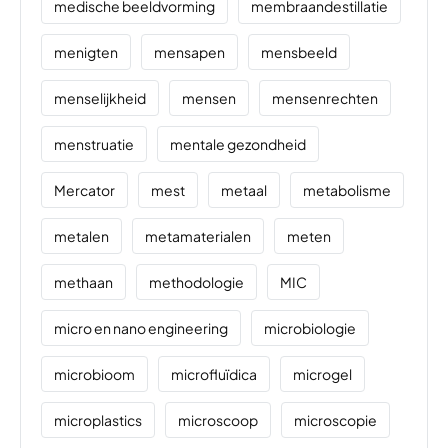
medische beeldvorming
membraandestillatie
menigten
mensapen
mensbeeld
menselijkheid
mensen
mensenrechten
menstruatie
mentale gezondheid
Mercator
mest
metaal
metabolisme
metalen
metamaterialen
meten
methaan
methodologie
MIC
micro en nano engineering
microbiologie
microbioom
microfluïdica
microgel
microplastics
microscoop
microscopie