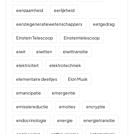
eenzaamheid
eerlijkheid
eerstegeneratiewetenschappers
eetgedrag
Einstein Telescoop
Einsteintelescoop
eiwit
eiwitten
eiwittransitie
elektriciteit
elektrotechniek
elementaire deeltjes
Elon Musk
emancipatie
emergentie
emissiereductie
emoties
encryptie
endocrinologie
energie
energietransitie
engineering
enthousiasme
entomologie