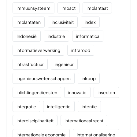
immuunsysteem
impact
implantaat
implantaten
inclusiviteit
index
Indonesië
industrie
informatica
informatieverwerking
infrarood
infrastructuur
ingenieur
ingenieurswetenschappen
inkoop
inlichtingendiensten
innovatie
insecten
integratie
intelligentie
intentie
interdisciplinariteit
internationaal recht
internationale economie
internationalisering