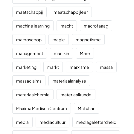
maatschappij
maatschappijleer
machine learning
macht
macrofaaag
macroscoop
magie
magnetisme
management
manikin
Mare
marketing
markt
marxisme
massa
massaclaims
materiaalanalyse
materiaalchemie
materiaalkunde
Maxima Medisch Centrum
McLuhan
media
mediacultuur
mediageletterdheid