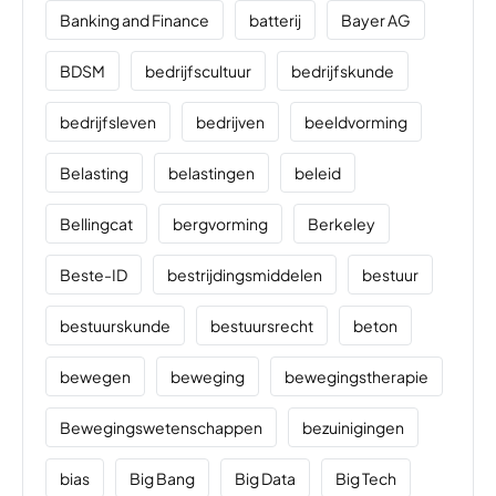
Banking and Finance
batterij
Bayer AG
BDSM
bedrijfscultuur
bedrijfskunde
bedrijfsleven
bedrijven
beeldvorming
Belasting
belastingen
beleid
Bellingcat
bergvorming
Berkeley
Beste-ID
bestrijdingsmiddelen
bestuur
bestuurskunde
bestuursrecht
beton
bewegen
beweging
bewegingstherapie
Bewegingswetenschappen
bezuinigingen
bias
Big Bang
Big Data
Big Tech