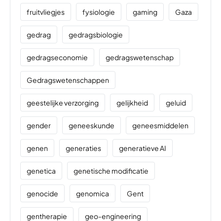
fruitvliegjes
fysiologie
gaming
Gaza
gedrag
gedragsbiologie
gedragseconomie
gedragswetenschap
Gedragswetenschappen
geestelijke verzorging
gelijkheid
geluid
gender
geneeskunde
geneesmiddelen
genen
generaties
generatieve AI
genetica
genetische modificatie
genocide
genomica
Gent
gentherapie
geo-engineering