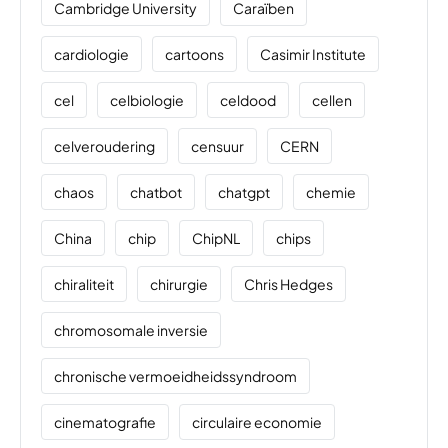
Cambridge University
Caraïben
cardiologie
cartoons
Casimir Institute
cel
celbiologie
celdood
cellen
celveroudering
censuur
CERN
chaos
chatbot
chatgpt
chemie
China
chip
ChipNL
chips
chiraliteit
chirurgie
Chris Hedges
chromosomale inversie
chronische vermoeidheidssyndroom
cinematografie
circulaire economie