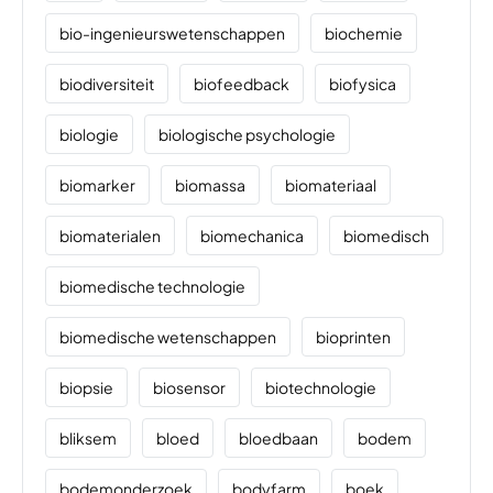
bio-ingenieurswetenschappen
biochemie
biodiversiteit
biofeedback
biofysica
biologie
biologische psychologie
biomarker
biomassa
biomateriaal
biomaterialen
biomechanica
biomedisch
biomedische technologie
biomedische wetenschappen
bioprinten
biopsie
biosensor
biotechnologie
bliksem
bloed
bloedbaan
bodem
bodemonderzoek
bodyfarm
boek