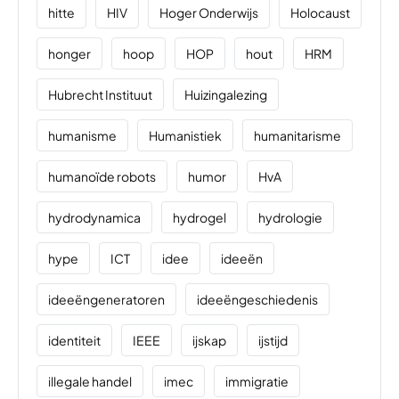
hitte
HIV
Hoger Onderwijs
Holocaust
honger
hoop
HOP
hout
HRM
Hubrecht Instituut
Huizingalezing
humanisme
Humanistiek
humanitarisme
humanoïde robots
humor
HvA
hydrodynamica
hydrogel
hydrologie
hype
ICT
idee
ideeën
ideeëngeneratoren
ideeëngeschiedenis
identiteit
IEEE
ijskap
ijstijd
illegale handel
imec
immigratie