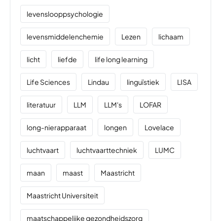
levenslooppsychologie
levensmiddelenchemie
Lezen
lichaam
licht
liefde
life long learning
Life Sciences
Lindau
linguïstiek
LISA
literatuur
LLM
LLM's
LOFAR
long-nierapparaat
longen
Lovelace
luchtvaart
luchtvaarttechniek
LUMC
maan
maast
Maastricht
Maastricht Universiteit
maatschappelijke gezondheidszorg