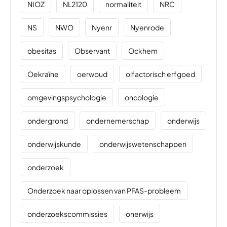
NIOZ
NL2120
normaliteit
NRC
NS
NWO
Nyenr
Nyenrode
obesitas
Observant
Ockhem
Oekraïne
oerwoud
olfactorisch erfgoed
omgevingspsychologie
oncologie
ondergrond
ondernemerschap
onderwijs
onderwijskunde
onderwijswetenschappen
onderzoek
Onderzoek naar oplossen van PFAS-probleem
onderzoekscommissies
onerwijs