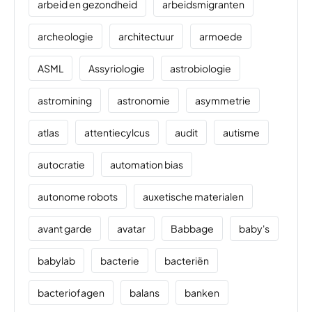
arbeid en gezondheid
arbeidsmigranten
archeologie
architectuur
armoede
ASML
Assyriologie
astrobiologie
astromining
astronomie
asymmetrie
atlas
attentiecylcus
audit
autisme
autocratie
automation bias
autonome robots
auxetische materialen
avant garde
avatar
Babbage
baby's
babylab
bacterie
bacteriën
bacteriofagen
balans
banken