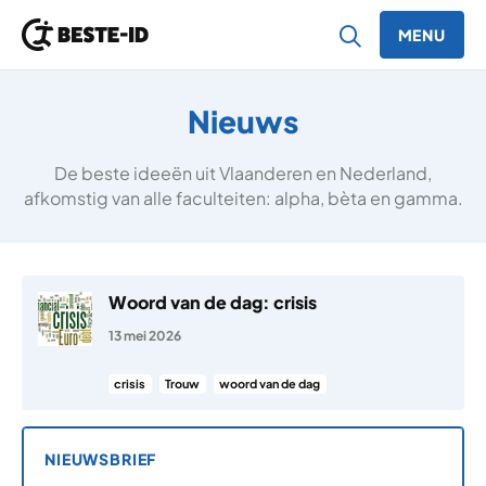
MENU
Ga naar inhoud
Nieuws
De beste ideeën uit Vlaanderen en Nederland,
afkomstig van alle faculteiten: alpha, bèta en gamma.
Woord van de dag: crisis
13 mei 2026
crisis
Trouw
woord van de dag
NIEUWSBRIEF