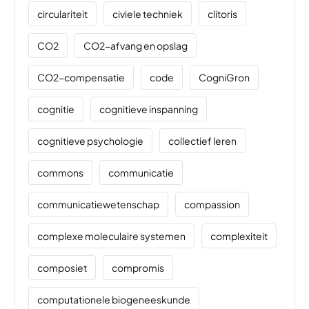
circulariteit
civiele techniek
clitoris
CO2
CO2-afvang en opslag
CO2-compensatie
code
CogniGron
cognitie
cognitieve inspanning
cognitieve psychologie
collectief leren
commons
communicatie
communicatiewetenschap
compassion
complexe moleculaire systemen
complexiteit
composiet
compromis
computationele biogeneeskunde