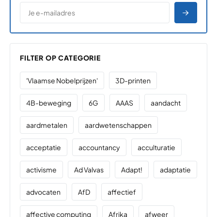
*
E-MAILADRES
*
"
" geeft vereiste velden aan
AANME
FILTER OP CATEGORIE
'Vlaamse Nobelprijzen'
3D-printen
4B-beweging
6G
AAAS
aandacht
aardmetalen
aardwetenschappen
acceptatie
accountancy
acculturatie
activisme
Ad Valvas
Adapt!
adaptatie
advocaten
AfD
affectief
affective computing
Afrika
afweer