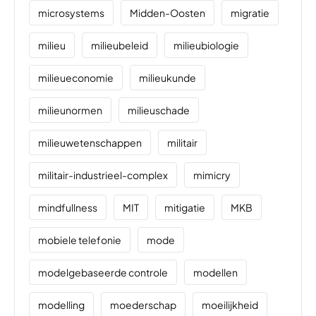
microsystems
Midden-Oosten
migratie
milieu
milieubeleid
milieubiologie
milieueconomie
milieukunde
milieunormen
milieuschade
milieuwetenschappen
militair
militair-industrieel-complex
mimicry
mindfullness
MIT
mitigatie
MKB
mobiele telefonie
mode
modelgebaseerde controle
modellen
modelling
moederschap
moeilijkheid