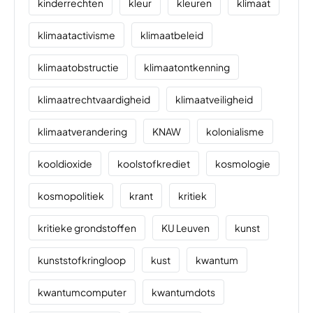
kinderrechten
kleur
kleuren
klimaat
klimaatactivisme
klimaatbeleid
klimaatobstructie
klimaatontkenning
klimaatrechtvaardigheid
klimaatveiligheid
klimaatverandering
KNAW
kolonialisme
kooldioxide
koolstofkrediet
kosmologie
kosmopolitiek
krant
kritiek
kritieke grondstoffen
KU Leuven
kunst
kunststofkringloop
kust
kwantum
kwantumcomputer
kwantumdots