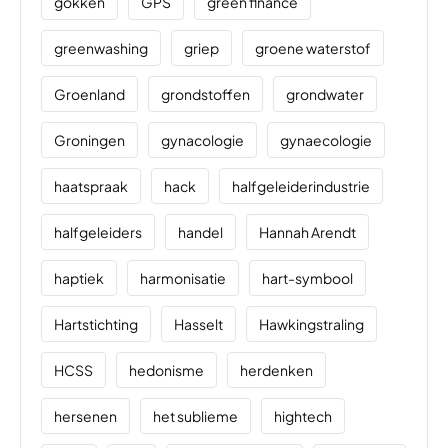
gokken
GPS
green finance
greenwashing
griep
groene waterstof
Groenland
grondstoffen
grondwater
Groningen
gynacologie
gynaecologie
haatspraak
hack
halfgeleiderindustrie
halfgeleiders
handel
Hannah Arendt
haptiek
harmonisatie
hart-symbool
Hartstichting
Hasselt
Hawkingstraling
HCSS
hedonisme
herdenken
hersenen
het sublieme
hightech