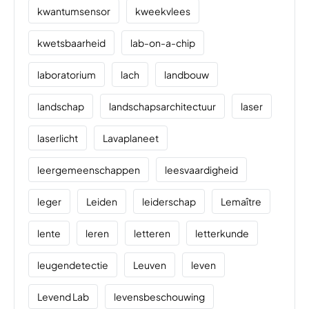
kwantumsensor
kweekvlees
kwetsbaarheid
lab-on-a-chip
laboratorium
lach
landbouw
landschap
landschapsarchitectuur
laser
laserlicht
Lavaplaneet
leergemeenschappen
leesvaardigheid
leger
Leiden
leiderschap
Lemaître
lente
leren
letteren
letterkunde
leugendetectie
Leuven
leven
Levend Lab
levensbeschouwing