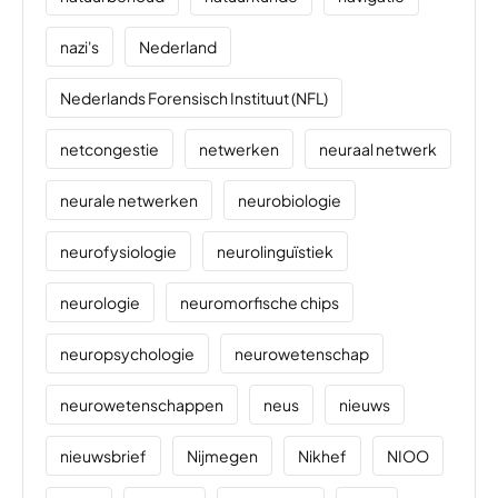
nazi's
Nederland
Nederlands Forensisch Instituut (NFL)
netcongestie
netwerken
neuraal netwerk
neurale netwerken
neurobiologie
neurofysiologie
neurolinguïstiek
neurologie
neuromorfische chips
neuropsychologie
neurowetenschap
neurowetenschappen
neus
nieuws
nieuwsbrief
Nijmegen
Nikhef
NIOO