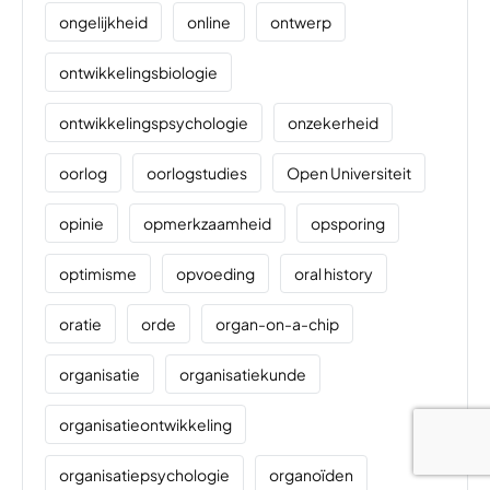
ongelijkheid
online
ontwerp
ontwikkelingsbiologie
ontwikkelingspsychologie
onzekerheid
oorlog
oorlogstudies
Open Universiteit
opinie
opmerkzaamheid
opsporing
optimisme
opvoeding
oral history
oratie
orde
organ-on-a-chip
organisatie
organisatiekunde
organisatieontwikkeling
organisatiepsychologie
organoïden