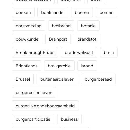
boeken
boekhandel
boeren
bomen
borstvoeding
bosbrand
botanie
bouwkunde
Brainport
brandstof
Breakthrough Prizes
brede welvaart
brein
Brightlands
broligarchie
brood
Brussel
buitenaards leven
burgerberaad
burgercollectieven
burgerlijke ongehoorzaamheid
burgerparticipatie
business