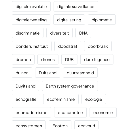
digitale revolutie
digitale surveillance
digitale tweeling
digitalisering
diplomatie
discriminatie
diversiteit
DNA
Donders Instituut
doodstraf
doorbraak
dromen
drones
DUB
due diligence
duinen
Duitsland
duurzaamheid
Duyitsland
Earth system governance
echografie
ecofeminisme
ecologie
ecomodernisme
econometrie
economie
ecosystemen
Ecotron
eenvoud