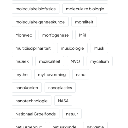
moleculaire biofysica
moleculaire biologie
moleculaire geneeskunde
moraliteit
Moravec
morfogenese
MRI
multidisciplinariteit
musicologie
Musk
muziek
muzikaliteit
MVO
mycelium
mythe
mythevorming
nano
nanokooien
nanoplastics
nanotechnologie
NASA
Nationaal Groeifonds
natuur
natuurbehoud
natuurkunde
navigatie