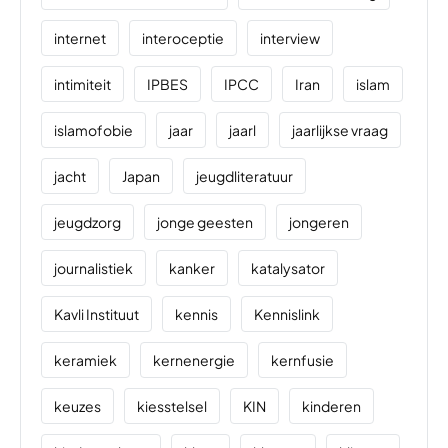
internet
interoceptie
interview
intimiteit
IPBES
IPCC
Iran
islam
islamofobie
jaar
jaarl
jaarlijkse vraag
jacht
Japan
jeugdliteratuur
jeugdzorg
jonge geesten
jongeren
journalistiek
kanker
katalysator
Kavli Instituut
kennis
Kennislink
keramiek
kernenergie
kernfusie
keuzes
kiesstelsel
KIN
kinderen