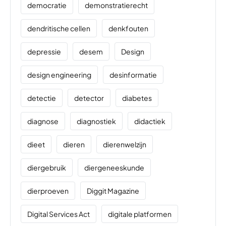
democratie
demonstratierecht
dendritische cellen
denkfouten
depressie
desem
Design
design engineering
desinformatie
detectie
detector
diabetes
diagnose
diagnostiek
didactiek
dieet
dieren
dierenwelzijn
diergebruik
diergeneeskunde
dierproeven
Diggit Magazine
Digital Services Act
digitale platformen