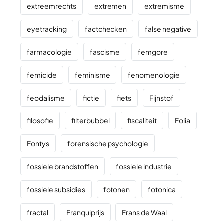
extreemrechts
extremen
extremisme
eyetracking
factchecken
false negative
farmacologie
fascisme
femgore
femicide
feminisme
fenomenologie
feodalisme
fictie
fiets
Fijnstof
filosofie
filterbubbel
fiscaliteit
Folia
Fontys
forensische psychologie
fossiele brandstoffen
fossiele industrie
fossiele subsidies
fotonen
fotonica
fractal
Franquiprijs
Frans de Waal