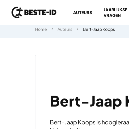
JAARLIJKSE
AUTEURS
VRAGEN
Ga naar inhoud
Home
Auteurs
Bert-Jaap Koops
Bert-Jaap
Bert-Jaap Koops is hoogleraar