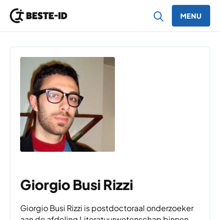
MENU
Ga naar inhoud
Giorgio Busi Rizzi
Giorgio Busi Rizzi is postdoctoraal onderzoeker
aan de afdeling Literatuurwetenschap binnen