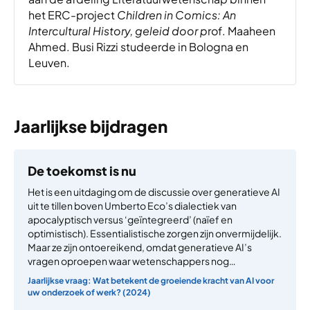
het ERC-project
Children in Comics: An
Intercultural History, geleid door p
rof. Maaheen
Ahmed. Busi Rizzi studeerde in Bologna en
Leuven.
Jaarlijkse bijdragen
De toekomst is nu
Het is een uitdaging om de discussie over generatieve AI
uit te tillen boven Umberto Eco’s dialectiek van
apocalyptisch versus ‘geïntegreerd’ (naïef en
optimistisch). Essentialistische zorgen zijn onvermijdelijk.
Maar ze zijn ontoereikend, omdat generatieve AI’s
vragen oproepen waar wetenschappers nog…
Jaarlijkse vraag: Wat betekent de groeiende kracht van AI voor
uw onderzoek of werk? (2024)