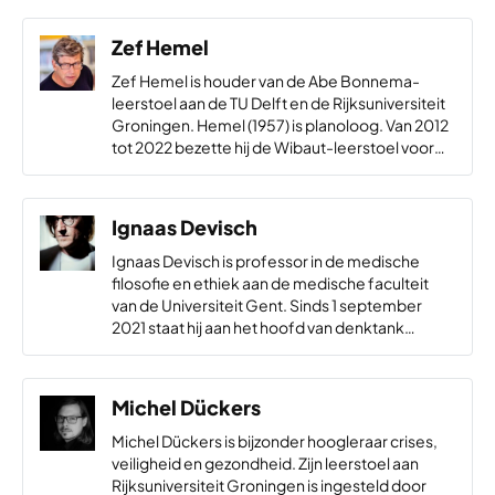
Zef Hemel
Zef Hemel is houder van de Abe Bonnema-
leerstoel aan de TU Delft en de Rijksuniversiteit
Groningen. Hemel (1957) is planoloog. Van 2012
tot 2022 bezette hij de Wibaut-leerstoel voor
Grootstedelijke Vraagstukken aan de
Universiteit van Amsterdam. Hemel studeerde
sociale geografie…
Ignaas Devisch
Ignaas Devisch is professor in de medische
filosofie en ethiek aan de medische faculteit
van de Universiteit Gent. Sinds 1 september
2021 staat hij aan het hoofd van denktank
Itinera. ​
Michel Dückers
Michel Dückers is bijzonder hoogleraar crises,
veiligheid en gezondheid. Zijn leerstoel aan
Rijksuniversiteit Groningen is ingesteld door