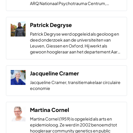
ARQ Nationaal Psychotrauma Centrum,
Nederlands Instituut Publieke Veiligheid (NIPV),
Nivel en Rijksinstituut voor Volksgezondheid en
Milieu (RIVM). De rode draad van zijn werk…
Patrick Degryse
Patrick Degryse werd opgeleid als geoloog en
deed onderzoek aan de universiteiten van
Leuven, Giessen en Oxford. Hij werkt als
gewoon hoogleraar aan het departement Aard-
en Omgevingswetenschappen van de KU
Leuven en als deeltijdhoogleraar aan de
faculteit Archeologie van…
Jacqueline Cramer
Jacqueline Cramer, transitiemakelaar circulaire
economie
Martina Cornel
Martina Cornel (1959) is opgeleid als arts en
epidemioloog. Ze werd in 2002 benoemd tot
hoogleraar community genetics en public