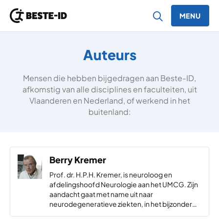
MENU
Ga naar inhoud
Auteurs
Mensen die hebben bijgedragen aan Beste-ID,
afkomstig van alle disciplines en faculteiten, uit
Vlaanderen en Nederland, of werkend in het
buitenland:
Berry Kremer
Prof. dr. H.P.H. Kremer, is neuroloog en
afdelingshoofd Neurologie aan het UMCG. Zijn
aandacht gaat met name uit naar
neurodegeneratieve ziekten, in het bijzonder
de ziekte van Huntington en spinocerebellaire