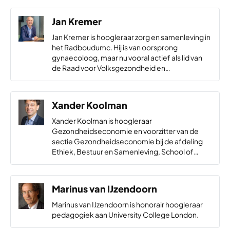
ataxie.
Jan Kremer
Jan Kremer is hoogleraar zorg en samenleving in
het Radboudumc. Hij is van oorsprong
gynaecoloog, maar nu vooral actief als lid van
de Raad voor Volksgezondheid en
Samenleving, toezichthouder bij OLVG en
Ksyos en als speciaal gezant passende zorg bij…
Xander Koolman
Xander Koolman is hoogleraar
Gezondheidseconomie en voorzitter van de
sectie Gezondheidseconomie bij de afdeling
Ethiek, Bestuur en Samenleving, School of
Business and Economics, Vrije Universiteit
Amsterdam.
Marinus van IJzendoorn
Marinus van IJzendoorn is honorair hoogleraar
pedagogiek aan University College London.