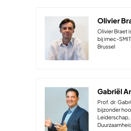
directeur va
hoogleraarsc
Olivier Br
Universiteit &
onderzoek ric
Olivier Braet 
bij imec-SMIT,
Brussel
Gabriël A
Prof. dr. Gabr
bijzonder hoo
Leiderschap, 
Duurzaamheid