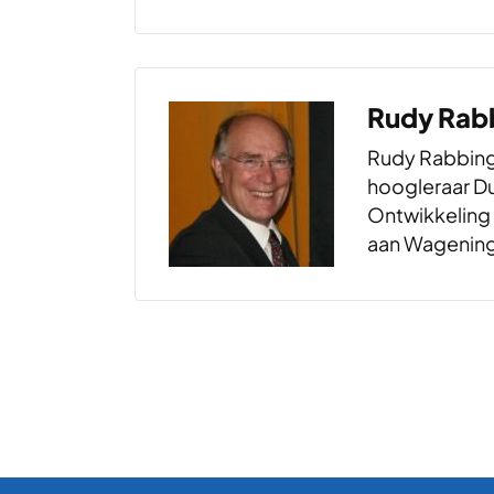
Rijksuniversit
Partner bij d
Rudy Rab
Rudy Rabbing
hoogleraar D
Ontwikkeling
aan Wagening
Research.
Berichten pagineri