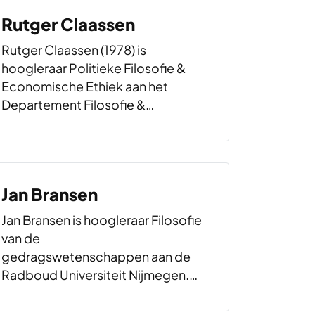
Rutger Claassen
Rutger Claassen (1978) is
hoogleraar Politieke Filosofie &
Economische Ethiek aan het
Departement Filosofie &
Religiewetenschap van de
Universiteit Utrecht. Zijn
onderzoek heeft betrekking op de
filosofische fundamenten van de
Jan Bransen
liberaal-democratische
rechtsstaat en de ethische en
Jan Bransen is hoogleraar Filosofie
politieke dimensies van de…
van de
gedragswetenschappen aan de
Radboud Universiteit Nijmegen.
Met Laat je niets wijsmaken
(Klement, 2013) won hij de