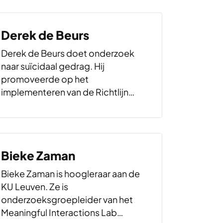
Socrates Wisselbeker. Sinds 1
januari 2020 is hij academisch
Derek de Beurs
leider van het Radboud Teaching
and Learning Centre.
Derek de Beurs doet onderzoek
naar suïcidaal gedrag. Hij
promoveerde op het
implementeren van de Richtlijn
Suïcidepreventie in de GGZ. In
2017 ontving hij van de
Nederlandse organisatie voor
gezondheidsonderzoek en
Bieke Zaman
zorginnovatie (ZonMw) een beurs
die hem in staat stelt…
Bieke Zaman is hoogleraar aan de
KU Leuven. Ze is
onderzoeksgroepleider van het
Meaningful Interactions Lab