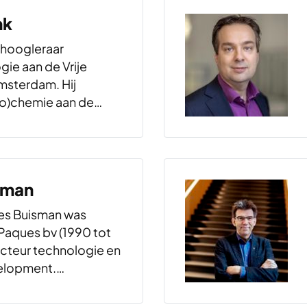
nk
s hoogleraar
ie aan de Vrije
Amsterdam. Hij
io)chemie aan de
van Amsterdam en
aan dezelfde
n wat we nu
gie noemen. Teusink
sman
 bestuderen de
ontwerpprincipes
es Buisman was
che regelsystemen…
Paques bv (1990 tot
ecteur technologie en
elopment.
bineert hij zijn
nschappelijk