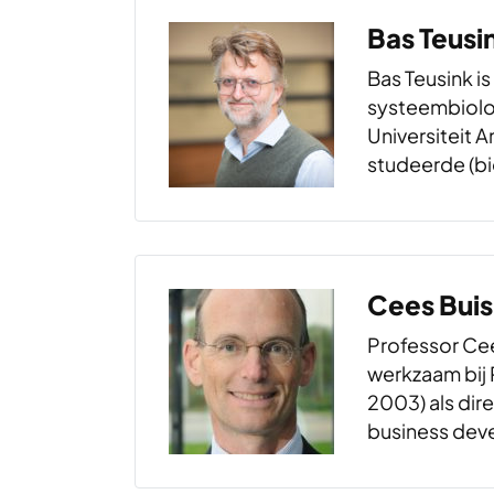
Bas Teusi
Bas Teusink i
systeembiolog
Universiteit 
studeerde (b
Universiteit 
promoveerde 
universiteit i
systeembiolo
Cees Bui
en zijn groep
zogenaamde 
Professor Ce
van biologis
werkzaam bij 
2003) als dir
business dev
Momenteel com
baan als wete