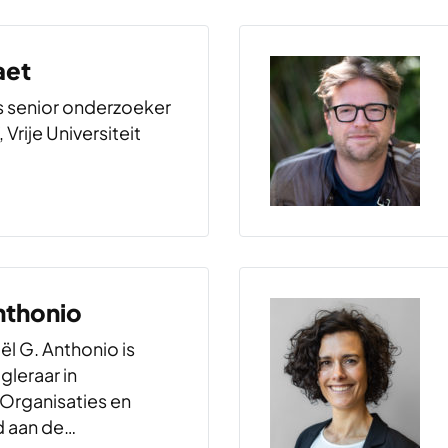
n Wetsus met een
hap bij Wageningen
aet
 Research. Zijn
ht zich op…
is senior onderzoeker
 Vrije Universiteit
nthonio
iël G. Anthonio is
gleraar in
Organisaties en
 aan de