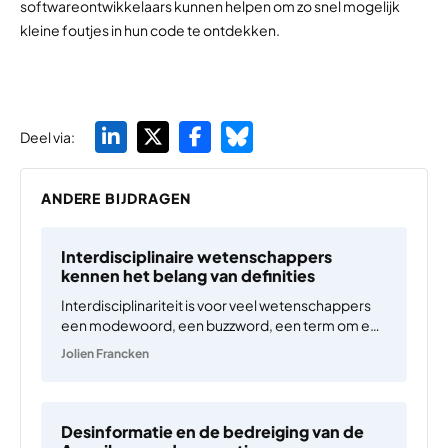
softwareontwikkelaars kunnen helpen om zo snel mogelijk
kleine foutjes in hun code te ontdekken.
Deel via:
ANDERE BIJDRAGEN
Interdisciplinaire wetenschappers
kennen het belang van definities
Interdisciplinariteit is voor veel wetenschappers
een modewoord, een buzzword, een term om een
extra vinkje in een onderzoeksvoorstel te krijgen.
Jolien Francken
Maar échte interdisciplinaire wetenschap
bedrijven is makkelijker gezegd dan gedaan. De
veronderstelde voordelen zijn bekend:
maatschappelijke problemen, zoals
Desinformatie en de bedreiging van de
klimaatverandering, zijn…