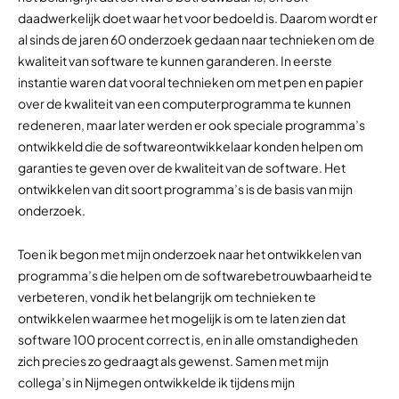
daadwerkelijk doet waar het voor bedoeld is. Daarom wordt er
al sinds de jaren 60 onderzoek gedaan naar technieken om de
kwaliteit van software te kunnen garanderen. In eerste
instantie waren dat vooral technieken om met pen en papier
over de kwaliteit van een computerprogramma te kunnen
redeneren, maar later werden er ook speciale programma’s
ontwikkeld die de softwareontwikkelaar konden helpen om
garanties te geven over de kwaliteit van de software. Het
ontwikkelen van dit soort programma’s is de basis van mijn
onderzoek.
Toen ik begon met mijn onderzoek naar het ontwikkelen van
programma’s die helpen om de softwarebetrouwbaarheid te
verbeteren, vond ik het belangrijk om technieken te
ontwikkelen waarmee het mogelijk is om te laten zien dat
software 100 procent correct is, en in alle omstandigheden
zich precies zo gedraagt als gewenst. Samen met mijn
collega’s in Nijmegen ontwikkelde ik tijdens mijn