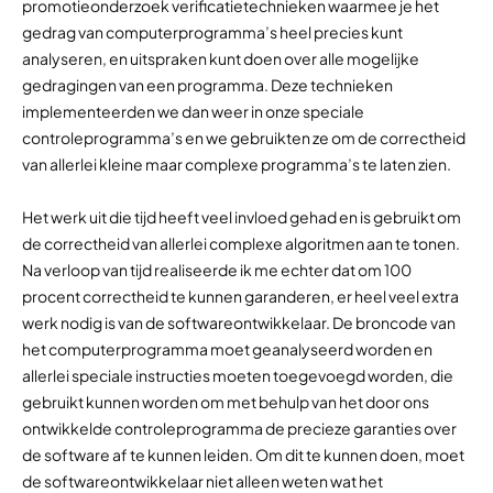
promotieonderzoek verificatietechnieken waarmee je het
gedrag van computerprogramma’s heel precies kunt
analyseren, en uitspraken kunt doen over alle mogelijke
gedragingen van een programma. Deze technieken
implementeerden we dan weer in onze speciale
controleprogramma’s en we gebruikten ze om de correctheid
van allerlei kleine maar complexe programma’s te laten zien.
Het werk uit die tijd heeft veel invloed gehad en is gebruikt om
de correctheid van allerlei complexe algoritmen aan te tonen.
Na verloop van tijd realiseerde ik me echter dat om 100
procent correctheid te kunnen garanderen, er heel veel extra
werk nodig is van de softwareontwikkelaar. De broncode van
het computerprogramma moet geanalyseerd worden en
allerlei speciale instructies moeten toegevoegd worden, die
gebruikt kunnen worden om met behulp van het door ons
ontwikkelde controleprogramma de precieze garanties over
de software af te kunnen leiden. Om dit te kunnen doen, moet
de softwareontwikkelaar niet alleen weten wat het