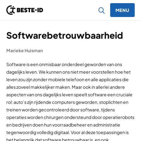
MENU
Ga naar inhoud
Softwarebetrouwbaarheid
Marieke Huisman
Software is een onmisbaar onderdeel geworden van ons
dagelijks leven. We kunnen ons niet meer voorstellen hoe het
leven zou zijn zonder mobiele telefoon en alle applicaties die
alles zoveel makkelijker maken. Maar ook in allerlei andere
aspecten van ons dagelijks leven speelt software een cruciale
rol: auto’s zijn rijdende computers geworden, stoplichten en
treinen worden gecontroleerd door software, tijdens
operaties worden chirurgen ondersteund door operatierobots
en bedrijven doen hun voorraadbeheer en administratie
tegenwoordig volledig digitaal. Voor al deze toepassingen is
het belangrijk dat software betrouwbaar is, en ook