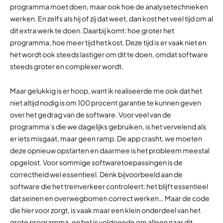
programma moet doen, maar ook hoe de analysetechnieken
werken. En zelfs als hij of zij dat weet, dan kost het veel tijd om al
dit extra werk te doen. Daarbij komt: hoe groter het
programma, hoe meer tijd het kost. Deze tijd is er vaak niet en
het wordt ook steeds lastiger om dit te doen, omdat software
steeds groter en complexer wordt.
Maar gelukkig is er hoop, want ik realiseerde me ook dat het
niet altijd nodig is om 100 procent garantie te kunnen geven
over het gedrag van de software. Voor veel van de
programma’s die we dagelijks gebruiken, is het vervelend als
er iets misgaat, maar geen ramp. De app crasht, we moeten
deze opnieuw opstarten en daarmee is het probleem meestal
opgelost. Voor sommige softwaretoepassingen is de
correctheid wel essentieel. Denk bijvoorbeeld aan de
software die het treinverkeer controleert: het blijft essentieel
dat seinen en overwegbomen correct werken… Maar de code
die hier voor zorgt, is vaak maar een klein onderdeel van het
grote programma, en het is voldoende om alleen naar dit