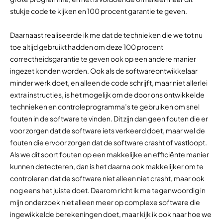
stukje code te kijken en 100 procent garantie te geven.
Daarnaast realiseerde ik me dat de technieken die we tot nu
toe altijd gebruikt hadden om deze 100 procent
correctheidsgarantie te geven ook op een andere manier
ingezet konden worden. Ook als de softwareontwikkelaar
minder werk doet, en alleen de code schrijft, maar niet allerlei
extra instructies, is het mogelijk om de door ons ontwikkelde
technieken en controleprogramma’s te gebruiken om snel
fouten in de software te vinden. Dit zijn dan geen fouten die er
voor zorgen dat de software iets verkeerd doet, maar wel de
fouten die ervoor zorgen dat de software crasht of vastloopt.
Als we dit soort fouten op een makkelijke en efficiënte manier
kunnen detecteren, dan is het daarna ook makkelijker om te
controleren dat de software niet alleen niet crasht, maar ook
nog eens het juiste doet. Daarom richt ik me tegenwoordig in
mijn onderzoek niet alleen meer op complexe software die
ingewikkelde berekeningen doet, maar kijk ik ook naar hoe we