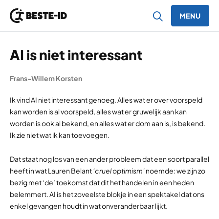
MENU
Ga naar inhoud
AI is niet interessant
Frans-Willem Korsten
Ik vind AI niet interessant genoeg. Alles wat er over voorspeld
kan worden is al voorspeld, alles wat er gruwelijk aan kan
worden is ook al bekend, en alles wat er dom aan is, is bekend.
Ik zie niet wat ik kan toevoegen.
Dat staat nog los van een ander probleem dat een soort parallel
heeft in wat Lauren Belant
‘cruel optimism’
noemde: we zijn zo
bezig met ‘de’ toekomst dat dit het handelen in een heden
belemmert. AI is het zoveelste blokje in een spektakel dat ons
enkel gevangen houdt in wat onveranderbaar lijkt.