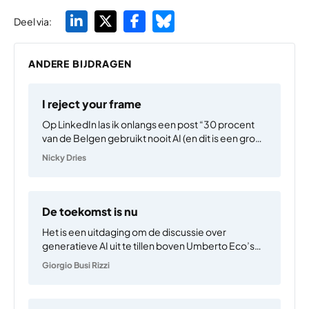
Deel via:
ANDERE BIJDRAGEN
I reject your frame
Op LinkedIn las ik onlangs een post “30 procent
van de Belgen gebruikt nooit AI (en dit is een groot
probleem)”. Kortom, iedereen moet méé in de
Nicky Dries
‘digitale transformatie’, anders lopen we het risico
om achter te blijven in de…
De toekomst is nu
Het is een uitdaging om de discussie over
generatieve AI uit te tillen boven Umberto Eco’s
dialectiek van apocalyptisch versus
Giorgio Busi Rizzi
‘geïntegreerd’ (naïef en optimistisch).
Essentialistische zorgen zijn onvermijdelijk. Maar
ze zijn ontoereikend, omdat generatieve AI’s