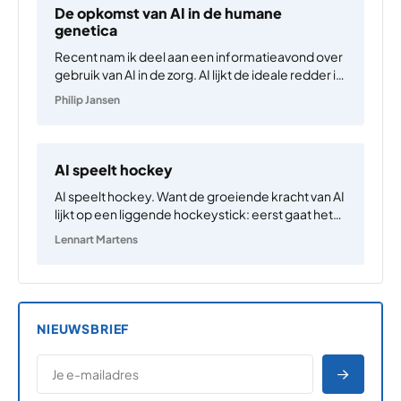
vragen oproepen waar wetenschappers nog…
De opkomst van AI in de humane
genetica
Recent nam ik deel aan een informatieavond over
gebruik van AI in de zorg. AI lijkt de ideale redder in
nood te zijn, die net op tijd ten tonele verschijnt als
Philip Jansen
deze het hardst nodig is: dreigende
‘zorginfarcten’, oplopende werkdruk,…
AI speelt hockey
AI speelt hockey. Want de groeiende kracht van AI
lijkt op een liggende hockeystick: eerst gaat het
lange tijd zachtjesaan, maar dan gaat het plots snel
Lennart Martens
omhoog. Er is nog zo’n hockeystick, die van de
klimaatopwarming. En die twee hockeysticks…
NIEUWSBRIEF
*
E-MAILADRES
*
"
" geeft vereiste velden aan
AANME