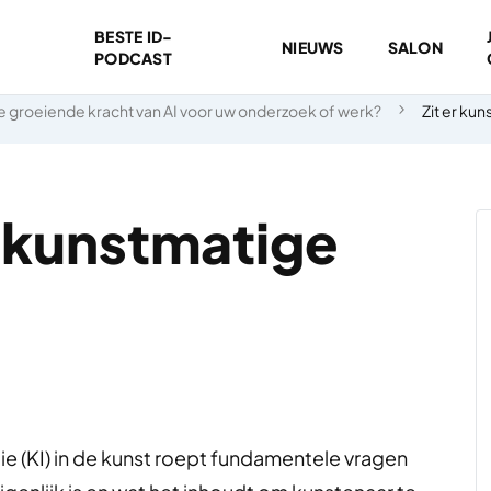
BESTE ID-
NIEUWS
SALON
PODCAST
 groeiende kracht van AI voor uw onderzoek of werk?
Zit er kun
in kunstmatige
ie (KI) in de kunst roept fundamentele vragen