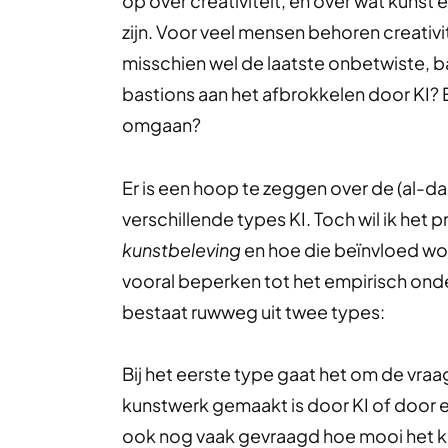
op over creativiteit, en over wat kunst 
zijn. Voor veel mensen behoren creativi
misschien wel de laatste onbetwiste, b
bastions aan het afbrokkelen door KI?
omgaan?
Er is een hoop te zeggen over de (al-da
verschillende types KI. Toch wil ik het 
kunstbeleving
en hoe die beïnvloed word
vooral beperken tot het empirisch onde
bestaat ruwweg uit twee types:
Bij het eerste type gaat het om de vra
kunstwerk gemaakt is door KI of door e
ook nog vaak gevraagd hoe mooi het 