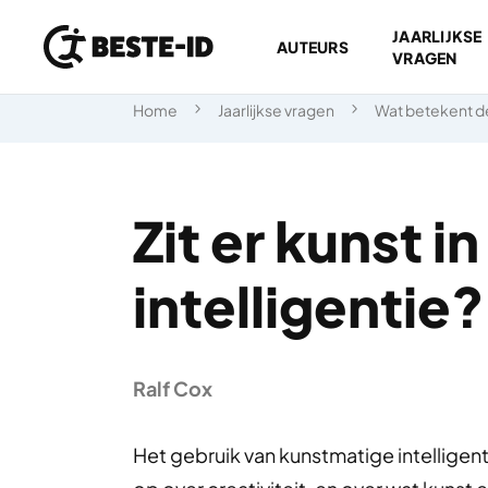
JAARLIJKSE
AUTEURS
VRAGEN
Ga naar inhoud
Home
Jaarlijkse vragen
Wat betekent de
Zit er kunst 
intelligentie?
Ralf Cox
Het gebruik van kunstmatige intelligent