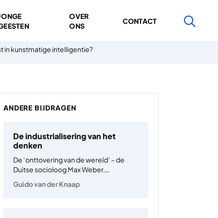
JONGE
OVER
CONTACT
GEESTEN
ONS
st in kunstmatige intelligentie?
ANDERE BIJDRAGEN
De industrialisering van het
denken
De ‘onttovering van de wereld’ – de
Duitse socioloog Max Weber,
overleden in 1920, schreef er over toen
Guido van der Knaap
AI nog toekomstmuziek was. Webers
wereld van industrialisering en
wetenschappelijke vooruitgang was