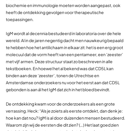
biochemie en immunologie moeten worden aangepast, ook
heeft de ontdekking gevolgen voor therapeutische
toepassingen.
IgM wordt al decennia bestudeerd in laboratoria over de hele
wereld. Al in de jaren negentig dacht men nauwkeurig bepaald
te hebben hoe het antilichaam in elkaar zit: het is een erg groot
molecuul dat de vorm heeft van een pentameer, een ‘zeester’
met vijf armen. Deze structuur staat zo beschreven in alle
tekstboeken. En hoewel het al bekend was dat CD5L kan
binden aan deze ‘zeester’, tonen de Utrechtse en
Amsterdamse onderzoekers nu voor het eerst aan dat CD5L
gebonden is aan ál het IgM dat zich in het bloed bevindt.
De ontdekking kwam voor de onderzoekers als een grote
verrassing. Heck: “Als je zoiets als eerste ontdekt, dan denk je:
hoe kan dat nou? IgM is al door duizenden mensen bestudeerd.
Waarom zijn wij de eersten die dit zien? (…) Het laat goed zien