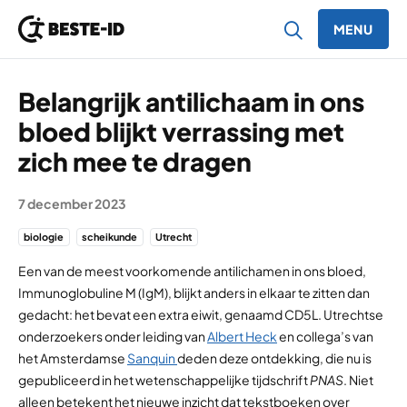
MENU
Ga naar inhoud
Belangrijk antilichaam in ons
bloed blijkt verrassing met
zich mee te dragen
7 december 2023
biologie
scheikunde
Utrecht
Een van de meest voorkomende antilichamen in ons bloed,
Immunoglobuline M (IgM), blijkt anders in elkaar te zitten dan
gedacht: het bevat een extra eiwit, genaamd CD5L. Utrechtse
onderzoekers onder leiding van
Albert Heck
en collega’s van
het Amsterdamse
Sanquin
deden deze ontdekking, die nu is
gepubliceerd in het wetenschappelijke tijdschrift
PNAS
. Niet
alleen betekent het nieuwe inzicht dat tekstboeken over