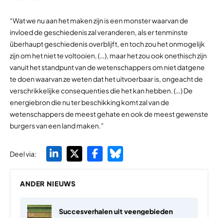
“Wat we nu aan het maken zijn is een monster waarvan de
invloed de geschiedenis zal veranderen, als er tenminste
überhaupt geschiedenis overblijft, en toch zou het onmogelijk
zijn om het niet te voltooien, (…), maar het zou ook onethisch zijn
vanuit het standpunt van de wetenschappers om niet datgene
te doen waarvan ze weten dat het uitvoerbaar is, ongeacht de
verschrikkelijke consequenties die het kan hebben. (…) De
energiebron die nu ter beschikking komt zal van de
wetenschappers de meest gehate en ook de meest gewenste
burgers van een land maken.”
Deel via:
ANDER NIEUWS
Succesverhalen uit veengebieden