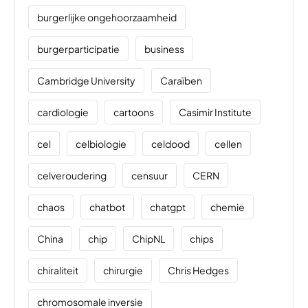
burgerlijke ongehoorzaamheid
burgerparticipatie
business
Cambridge University
Caraïben
cardiologie
cartoons
Casimir Institute
cel
celbiologie
celdood
cellen
celveroudering
censuur
CERN
chaos
chatbot
chatgpt
chemie
China
chip
ChipNL
chips
chiraliteit
chirurgie
Chris Hedges
chromosomale inversie