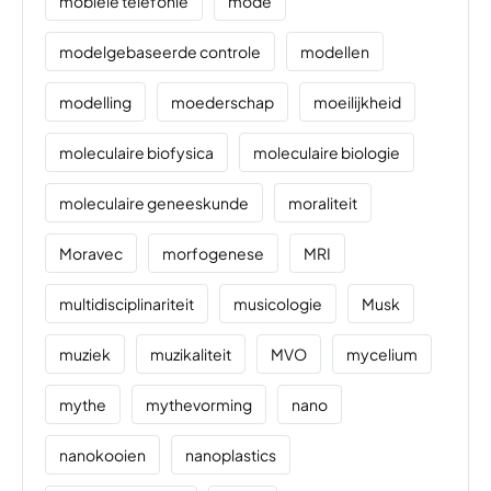
mobiele telefonie
mode
modelgebaseerde controle
modellen
modelling
moederschap
moeilijkheid
moleculaire biofysica
moleculaire biologie
moleculaire geneeskunde
moraliteit
Moravec
morfogenese
MRI
multidisciplinariteit
musicologie
Musk
muziek
muzikaliteit
MVO
mycelium
mythe
mythevorming
nano
nanokooien
nanoplastics