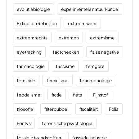
evolutiebiologie
experimentele natuurkunde
Extinction Rebellion
extreem weer
extreemrechts
extremen
extremisme
eyetracking
factchecken
false negative
farmacologie
fascisme
femgore
femicide
feminisme
fenomenologie
feodalisme
fictie
fiets
Fijnstof
filosofie
filterbubbel
fiscaliteit
Folia
Fontys
forensische psychologie
fossiele brandstoffen
fossiele industrie