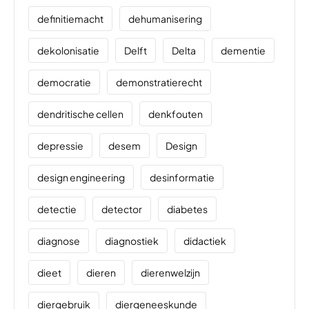
definitiemacht
dehumanisering
dekolonisatie
Delft
Delta
dementie
democratie
demonstratierecht
dendritische cellen
denkfouten
depressie
desem
Design
design engineering
desinformatie
detectie
detector
diabetes
diagnose
diagnostiek
didactiek
dieet
dieren
dierenwelzijn
diergebruik
diergeneeskunde