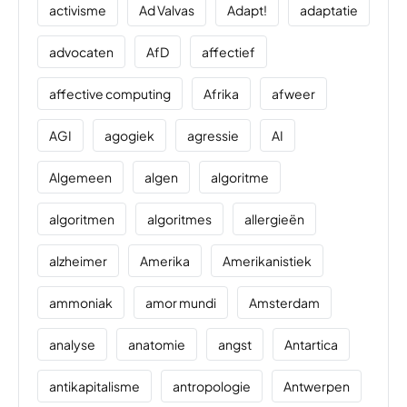
activisme
Ad Valvas
Adapt!
adaptatie
advocaten
AfD
affectief
affective computing
Afrika
afweer
AGI
agogiek
agressie
AI
Algemeen
algen
algoritme
algoritmen
algoritmes
allergieën
alzheimer
Amerika
Amerikanistiek
ammoniak
amor mundi
Amsterdam
analyse
anatomie
angst
Antartica
antikapitalisme
antropologie
Antwerpen