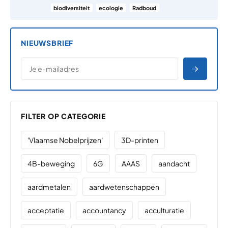
biodiversiteit
ecologie
Radboud
NIEUWSBRIEF
*
E-MAILADRES
*
"
" geeft vereiste velden aan
AANME
FILTER OP CATEGORIE
'Vlaamse Nobelprijzen'
3D-printen
4B-beweging
6G
AAAS
aandacht
aardmetalen
aardwetenschappen
acceptatie
accountancy
acculturatie