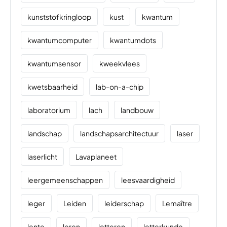
kunststofkringloop
kust
kwantum
kwantumcomputer
kwantumdots
kwantumsensor
kweekvlees
kwetsbaarheid
lab-on-a-chip
laboratorium
lach
landbouw
landschap
landschapsarchitectuur
laser
laserlicht
Lavaplaneet
leergemeenschappen
leesvaardigheid
leger
Leiden
leiderschap
Lemaître
lente
leren
letteren
letterkunde