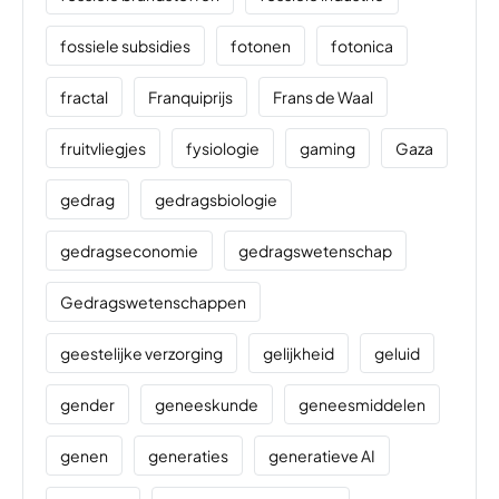
fossiele subsidies
fotonen
fotonica
fractal
Franquiprijs
Frans de Waal
fruitvliegjes
fysiologie
gaming
Gaza
gedrag
gedragsbiologie
gedragseconomie
gedragswetenschap
Gedragswetenschappen
geestelijke verzorging
gelijkheid
geluid
gender
geneeskunde
geneesmiddelen
genen
generaties
generatieve AI