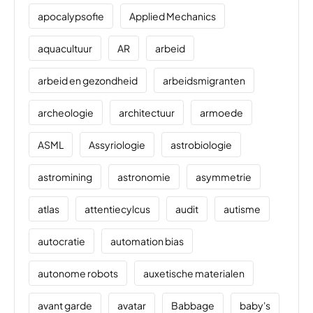
apocalypsofie
Applied Mechanics
aquacultuur
AR
arbeid
arbeid en gezondheid
arbeidsmigranten
archeologie
architectuur
armoede
ASML
Assyriologie
astrobiologie
astromining
astronomie
asymmetrie
atlas
attentiecylcus
audit
autisme
autocratie
automation bias
autonome robots
auxetische materialen
avant garde
avatar
Babbage
baby's