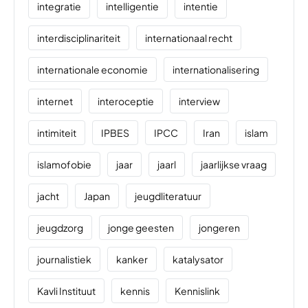
integratie
intelligentie
intentie
interdisciplinariteit
internationaal recht
internationale economie
internationalisering
internet
interoceptie
interview
intimiteit
IPBES
IPCC
Iran
islam
islamofobie
jaar
jaarl
jaarlijkse vraag
jacht
Japan
jeugdliteratuur
jeugdzorg
jonge geesten
jongeren
journalistiek
kanker
katalysator
Kavli Instituut
kennis
Kennislink