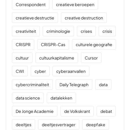
Correspondent
creatieve beroepen
creatieve destructie
creative destruction
creativiteit
criminologie
crises
crisis
CRISPR
CRISPR-Cas
culturele geografie
cultuur
cultuurkapitalisme
Cursor
CWI
cyber
cyberaanvallen
cybercriminaliteit
Daily Telegraph
data
data science
datalekken
De Jonge Academie
de Volkskrant
debat
deeltjes
deeltjesvertrager
deepfake