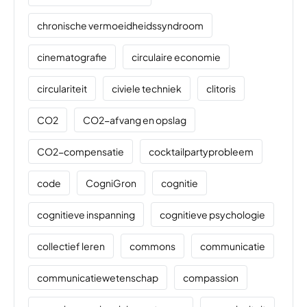
chronische vermoeidheidssyndroom
cinematografie
circulaire economie
circulariteit
civiele techniek
clitoris
CO2
CO2-afvang en opslag
CO2-compensatie
cocktailpartyprobleem
code
CogniGron
cognitie
cognitieve inspanning
cognitieve psychologie
collectief leren
commons
communicatie
communicatiewetenschap
compassion