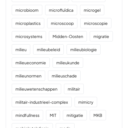
microbioom
microfluïdica
microgel
microplastics
microscoop
microscopie
microsystems
Midden-Oosten
migratie
milieu
milieubeleid
milieubiologie
milieueconomie
milieukunde
milieunormen
milieuschade
milieuwetenschappen
militair
militair-industrieel-complex
mimicry
mindfullness
MIT
mitigatie
MKB