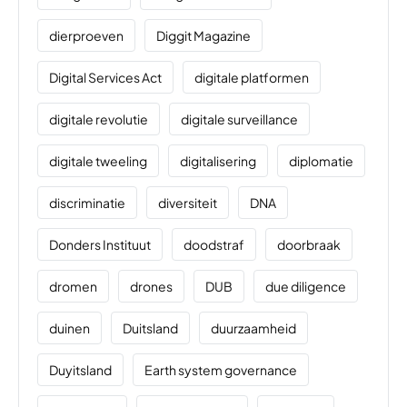
dierproeven
Diggit Magazine
Digital Services Act
digitale platformen
digitale revolutie
digitale surveillance
digitale tweeling
digitalisering
diplomatie
discriminatie
diversiteit
DNA
Donders Instituut
doodstraf
doorbraak
dromen
drones
DUB
due diligence
duinen
Duitsland
duurzaamheid
Duyitsland
Earth system governance