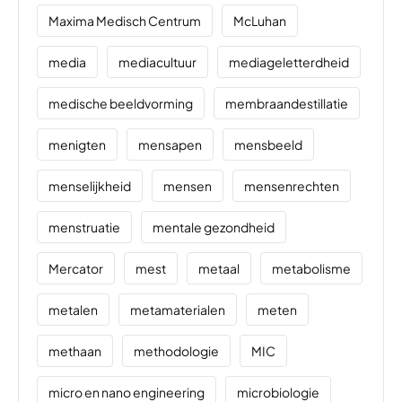
Maxima Medisch Centrum
McLuhan
media
mediacultuur
mediageletterdheid
medische beeldvorming
membraandestillatie
menigten
mensapen
mensbeeld
menselijkheid
mensen
mensenrechten
menstruatie
mentale gezondheid
Mercator
mest
metaal
metabolisme
metalen
metamaterialen
meten
methaan
methodologie
MIC
micro en nano engineering
microbiologie