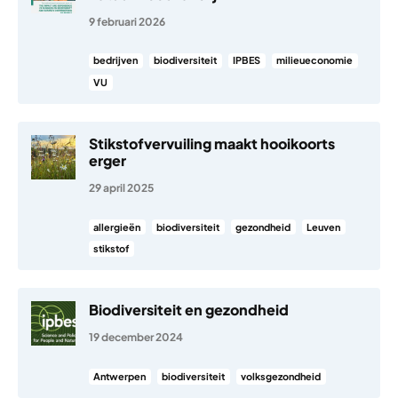
9 februari 2026
bedrijven
biodiversiteit
IPBES
milieueconomie
VU
Stikstofvervuiling maakt hooikoorts
erger
29 april 2025
allergieën
biodiversiteit
gezondheid
Leuven
stikstof
Biodiversiteit en gezondheid
19 december 2024
Antwerpen
biodiversiteit
volksgezondheid