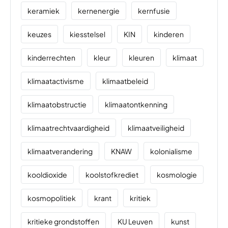
keramiek
kernenergie
kernfusie
keuzes
kiesstelsel
KIN
kinderen
kinderrechten
kleur
kleuren
klimaat
klimaatactivisme
klimaatbeleid
klimaatobstructie
klimaatontkenning
klimaatrechtvaardigheid
klimaatveiligheid
klimaatverandering
KNAW
kolonialisme
kooldioxide
koolstofkrediet
kosmologie
kosmopolitiek
krant
kritiek
kritieke grondstoffen
KU Leuven
kunst