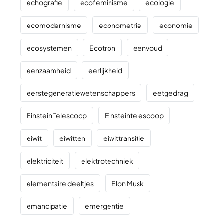
echografie
ecofeminisme
ecologie
ecomodernisme
econometrie
economie
ecosystemen
Ecotron
eenvoud
eenzaamheid
eerlijkheid
eerstegeneratiewetenschappers
eetgedrag
Einstein Telescoop
Einsteintelescoop
eiwit
eiwitten
eiwittransitie
elektriciteit
elektrotechniek
elementaire deeltjes
Elon Musk
emancipatie
emergentie