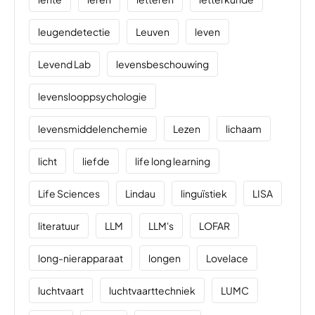
leugendetectie
Leuven
leven
Levend Lab
levensbeschouwing
levenslooppsychologie
levensmiddelenchemie
Lezen
lichaam
licht
liefde
life long learning
Life Sciences
Lindau
linguïstiek
LISA
literatuur
LLM
LLM's
LOFAR
long-nierapparaat
longen
Lovelace
luchtvaart
luchtvaarttechniek
LUMC