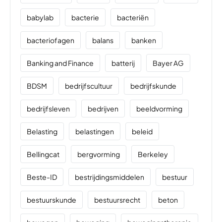
babylab
bacterie
bacteriën
bacteriofagen
balans
banken
Banking and Finance
batterij
Bayer AG
BDSM
bedrijfscultuur
bedrijfskunde
bedrijfsleven
bedrijven
beeldvorming
Belasting
belastingen
beleid
Bellingcat
bergvorming
Berkeley
Beste-ID
bestrijdingsmiddelen
bestuur
bestuurskunde
bestuursrecht
beton