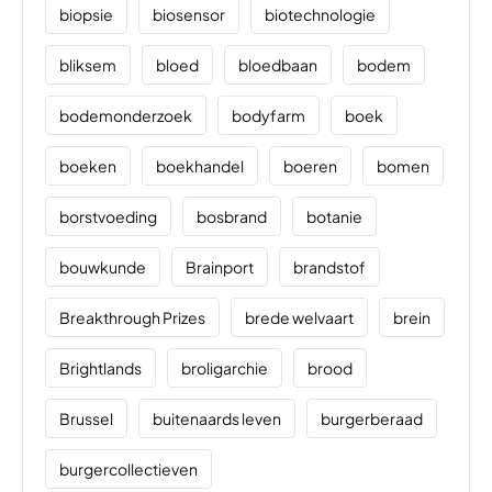
biopsie
biosensor
biotechnologie
bliksem
bloed
bloedbaan
bodem
bodemonderzoek
bodyfarm
boek
boeken
boekhandel
boeren
bomen
borstvoeding
bosbrand
botanie
bouwkunde
Brainport
brandstof
Breakthrough Prizes
brede welvaart
brein
Brightlands
broligarchie
brood
Brussel
buitenaards leven
burgerberaad
burgercollectieven