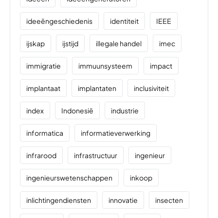
ideeëngeschiedenis
identiteit
IEEE
ijskap
ijstijd
illegale handel
imec
immigratie
immuunsysteem
impact
implantaat
implantaten
inclusiviteit
index
Indonesië
industrie
informatica
informatieverwerking
infrarood
infrastructuur
ingenieur
ingenieurswetenschappen
inkoop
inlichtingendiensten
innovatie
insecten