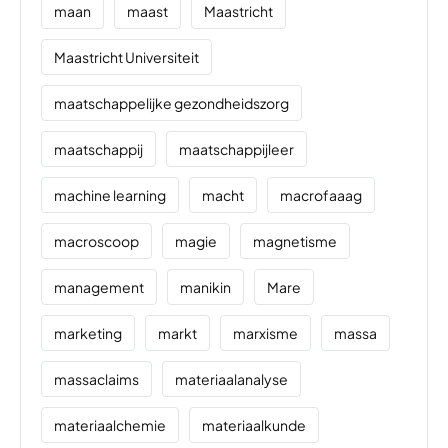
maan
maast
Maastricht
Maastricht Universiteit
maatschappelijke gezondheidszorg
maatschappij
maatschappijleer
machine learning
macht
macrofaaag
macroscoop
magie
magnetisme
management
manikin
Mare
marketing
markt
marxisme
massa
massaclaims
materiaalanalyse
materiaalchemie
materiaalkunde