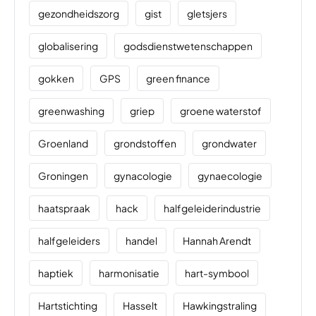
gezondheidszorg
gist
gletsjers
globalisering
godsdienstwetenschappen
gokken
GPS
green finance
greenwashing
griep
groene waterstof
Groenland
grondstoffen
grondwater
Groningen
gynacologie
gynaecologie
haatspraak
hack
halfgeleiderindustrie
halfgeleiders
handel
Hannah Arendt
haptiek
harmonisatie
hart-symbool
Hartstichting
Hasselt
Hawkingstraling