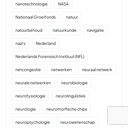
nanotechnologie
NASA
Nationaal Groeifonds
natuur
natuurbehoud
natuurkunde
navigatie
nazi's
Nederland
Nederlands Forensisch Instituut (NFL)
netcongestie
netwerken
neuraal netwerk
neurale netwerken
neurobiologie
neurofysiologie
neurolinguïstiek
neurologie
neuromorfische chips
neuropsychologie
neurowetenschap