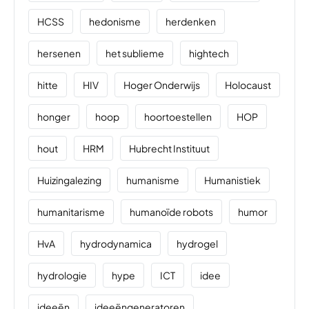
HCSS
hedonisme
herdenken
hersenen
het sublieme
hightech
hitte
HIV
Hoger Onderwijs
Holocaust
honger
hoop
hoortoestellen
HOP
hout
HRM
Hubrecht Instituut
Huizingalezing
humanisme
Humanistiek
humanitarisme
humanoïde robots
humor
HvA
hydrodynamica
hydrogel
hydrologie
hype
ICT
idee
ideeën
ideeëngeneratoren