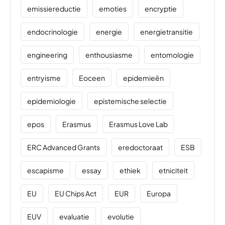
emissiereductie
emoties
encryptie
endocrinologie
energie
energietransitie
engineering
enthousiasme
entomologie
entryisme
Eoceen
epidemieën
epidemiologie
epistemische selectie
epos
Erasmus
Erasmus Love Lab
ERC Advanced Grants
eredoctoraat
ESB
escapisme
essay
ethiek
etniciteit
EU
EU Chips Act
EUR
Europa
EUV
evaluatie
evolutie