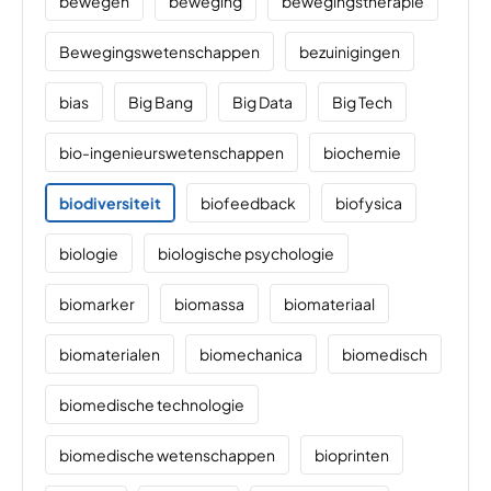
bewegen
beweging
bewegingstherapie
Bewegingswetenschappen
bezuinigingen
bias
Big Bang
Big Data
Big Tech
bio-ingenieurswetenschappen
biochemie
biodiversiteit
biofeedback
biofysica
biologie
biologische psychologie
biomarker
biomassa
biomateriaal
biomaterialen
biomechanica
biomedisch
biomedische technologie
biomedische wetenschappen
bioprinten