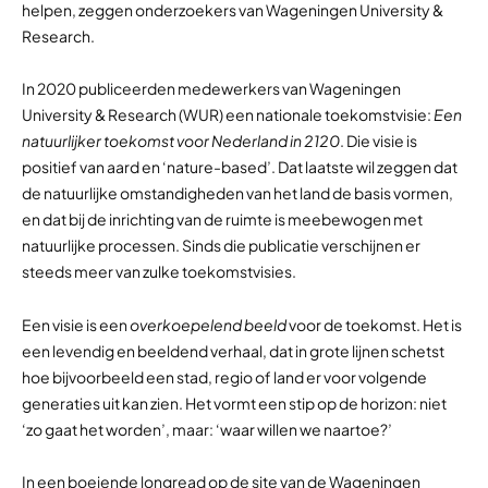
helpen, zeggen onderzoekers van Wageningen University &
Research.
In 2020 publiceerden medewerkers van Wageningen
University & Research (WUR) een nationale toekomstvisie:
Een
natuurlijker toekomst voor Nederland in 2120
. Die visie is
positief van aard en ‘nature-based’. Dat laatste wil zeggen dat
de natuurlijke omstandigheden van het land de basis vormen,
en dat bij de inrichting van de ruimte is meebewogen met
natuurlijke processen. Sinds die publicatie verschijnen er
steeds meer van zulke toekomstvisies.
Een visie is een
overkoepelend
beeld
voor de toekomst. Het is
een levendig en beeldend verhaal, dat in grote lijnen schetst
hoe bijvoorbeeld een stad, regio of land er voor volgende
generaties uit kan zien. Het vormt een stip op de horizon: niet
‘zo gaat het worden’, maar: ‘waar willen we naartoe?’
In een boeiende longread op de site van de Wageningen