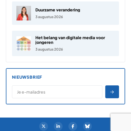
Duurzame verandering
3 augustus 2026
Het belang van digitale media voor
jongeren
3 augustus 2026
NIEUWSBRIEF
*
E-MAILADRES
*
"
" geeft vereiste velden aan
AANME