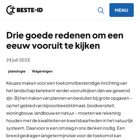
MENU
Ga naar inhoud
Drie goede redenen om een
eeuw vooruit te kijken
24 juli 2023
planologie
Wageningen
Keuzes maken voor een toekomstbestendige inrichting van
het landschap betekent verder vooruitkijken dan we gewend
zijn. Bij het maken van plannen en besluiten bij grote opgaven –
op het gebied van bijvoorbeeld klimaat, biodiversiteit,
woningbouw, landbouw en natuur – moeten we rekening
houden met de kwaliteiten en kwetsbaarheden in het natuurlijk
systeem. Daarvoor is een omslag in ons denken nodig. Een
breed gedragen langetermijnvisie voor de toekomst kan