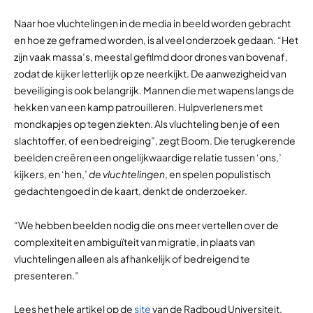
Naar hoe vluchtelingen in de media in beeld worden gebracht
en hoe ze geframed worden, is al veel onderzoek gedaan. “Het
zijn vaak massa’s, meestal gefilmd door drones van bovenaf,
zodat de kijker letterlijk op ze neerkijkt. De aanwezigheid van
beveiliging is ook belangrijk. Mannen die met wapens langs de
hekken van een kamp patrouilleren. Hulpverleners met
mondkapjes op tegen ziekten. Als vluchteling ben je of een
slachtoffer, of een bedreiging”, zegt Boom. Die terugkerende
beelden creëren een ongelijkwaardige relatie tussen ‘ons,’
kijkers, en ‘hen,’
de vluchtelingen
, en spelen populistisch
gedachtengoed in de kaart, denkt de onderzoeker.
“We hebben beelden nodig die ons meer vertellen over de
complexiteit en ambiguïteit van migratie, in plaats van
vluchtelingen alleen als afhankelijk of bedreigend te
presenteren
.”
Lees het hele artikel op de
site
van de Radboud Universiteit.