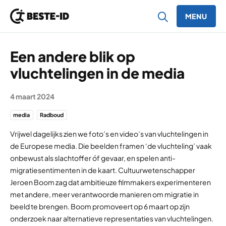
MENU
Ga naar inhoud
Een andere blik op
vluchtelingen in de media
4 maart 2024
media
Radboud
Vrijwel dagelijks zien we foto’s en video’s van vluchtelingen in
de Europese media. Die beelden framen ‘de vluchteling’ vaak
onbewust als slachtoffer óf gevaar, en spelen anti-
migratiesentimenten in de kaart. Cultuurwetenschapper
Jeroen Boom zag dat ambitieuze filmmakers experimenteren
met andere, meer verantwoorde manieren om migratie in
beeld te brengen. Boom promoveert op 6 maart op zijn
onderzoek naar alternatieve representaties van vluchtelingen.