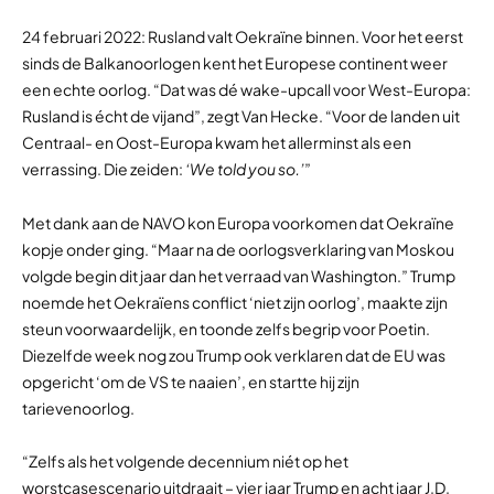
24 februari 2022: Rusland valt Oekraïne binnen. Voor het eerst
sinds de Balkanoorlogen kent het Europese continent weer
een echte oorlog. “Dat was dé wake-upcall voor West-Europa:
Rusland is écht de vijand”, zegt Van Hecke. “Voor de landen uit
Centraal- en Oost-Europa kwam het allerminst als een
verrassing. Die zeiden:
‘We told you so.’
”
Met dank aan de NAVO kon Europa voorkomen dat Oekraïne
kopje onder ging. “Maar na de oorlogsverklaring van Moskou
volgde begin dit jaar dan het verraad van Washington.” Trump
noemde het Oekraïens conflict ‘niet zijn oorlog’, maakte zijn
steun voorwaardelijk, en toonde zelfs begrip voor Poetin.
Diezelfde week nog zou Trump ook verklaren dat de EU was
opgericht ‘om de VS te naaien’, en startte hij zijn
tarievenoorlog.
“Zelfs als het volgende decennium niét op het
worstcasescenario uitdraait – vier jaar Trump en acht jaar J.D.