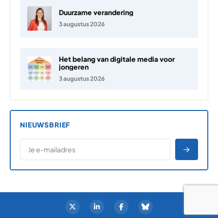
Duurzame verandering
3 augustus 2026
Het belang van digitale media voor
jongeren
3 augustus 2026
NIEUWSBRIEF
*
E-MAILADRES
*
"
" geeft vereiste velden aan
AANME