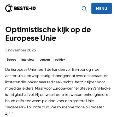
MENU
Ga naar inhoud
Optimistische kijk op de
Europese Unie
5 november 2025
Europa
interview
Leuven
politiek
De Europese Unie heeft de handen vol. Een oorlog in de
achtertuin, een wispelturige bondgenoot over de oceaan, en
lidstaten die lonken naar radicaal-rechts: het zijn tijden voor
moedige leiders. Maar voor Europa-kenner Steven Van Hecke
is het glas halfvol. Hij ontwaart een nieuwe samenhorigheid, en
houdt zelfs een warm pleidooi voor een grotere Unie.
“Iedereen wil bij onze club. We zouden verdorie blij moeten
zijn.”