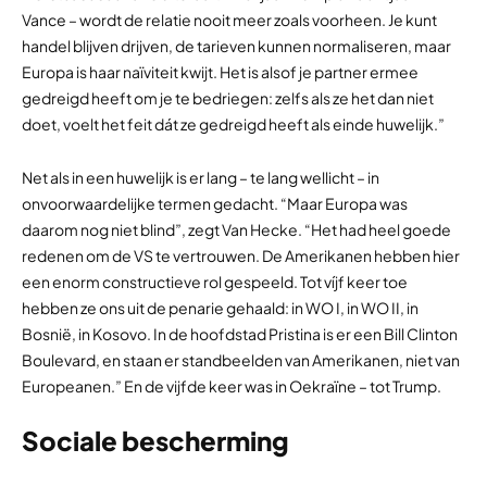
Vance – wordt de relatie nooit meer zoals voorheen. Je kunt
handel blijven drijven, de tarieven kunnen normaliseren, maar
Europa is haar naïviteit kwijt. Het is alsof je partner ermee
gedreigd heeft om je te bedriegen: zelfs als ze het dan niet
doet, voelt het feit dát ze gedreigd heeft als einde huwelijk.”
Net als in een huwelijk is er lang – te lang wellicht – in
onvoorwaardelijke termen gedacht. “Maar Europa was
daarom nog niet blind”, zegt Van Hecke. “Het had heel goede
redenen om de VS te vertrouwen. De Amerikanen hebben hier
een enorm constructieve rol gespeeld. Tot víjf keer toe
hebben ze ons uit de penarie gehaald: in WO I, in WO II, in
Bosnië, in Kosovo. In de hoofdstad Pristina is er een Bill Clinton
Boulevard, en staan er standbeelden van Amerikanen, niet van
Europeanen.” En de vijfde keer was in Oekraïne – tot Trump.
Sociale bescherming