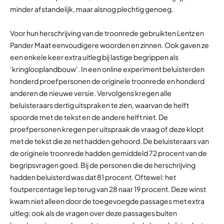
minder afstandelijk, maar alsnog plechtig genoeg.
Voor hun herschrijving van de troonrede gebruikten Lentz en
Pander Maat eenvoudigere woorden en zinnen. Ook gaven ze
een enkele keer extra uitleg bij lastige begrippen als
‘kringlooplandbouw’. In een online experiment beluisterden
honderd proefpersonen de originele troonrede en honderd
anderen de nieuwe versie. Vervolgens kregen alle
beluisteraars dertig uitspraken te zien, waarvan de helft
spoorde met de tekst en de andere helft niet. De
proefpersonen kregen per uitspraak de vraag of deze klopt
met de tekst die ze net hadden gehoord. De beluisteraars van
de originele troonrede hadden gemiddeld 72 procent van de
begripsvragen goed. Bij de personen die de herschrijving
hadden beluisterd was dat 81 procent. Oftewel: het
foutpercentage liep terug van 28 naar 19 procent. Deze winst
kwam niet alleen door de toegevoegde passages met extra
uitleg; ook als de vragen over deze passages buiten