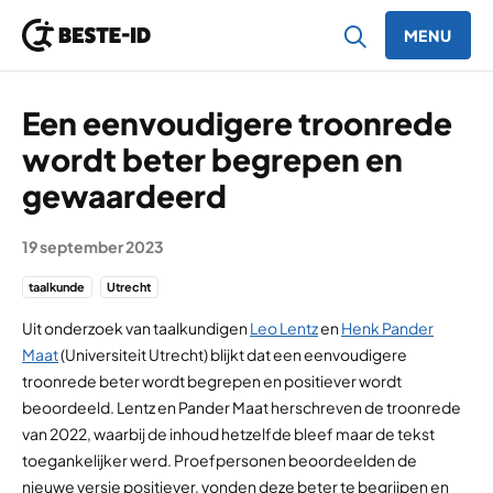
MENU
Ga naar inhoud
Een eenvoudigere troonrede
wordt beter begrepen en
gewaardeerd
19 september 2023
taalkunde
Utrecht
Uit onderzoek van taalkundigen
Leo Lentz
en
Henk Pander
Maat
(Universiteit Utrecht) blijkt dat een eenvoudigere
troonrede beter wordt begrepen en positiever wordt
beoordeeld. Lentz en Pander Maat herschreven de troonrede
van 2022, waarbij de inhoud hetzelfde bleef maar de tekst
toegankelijker werd. Proefpersonen beoordeelden de
nieuwe versie positiever, vonden deze beter te begrijpen en