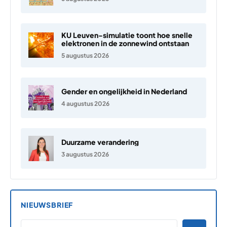
KU Leuven-simulatie toont hoe snelle
elektronen in de zonnewind ontstaan
5 augustus 2026
Gender en ongelijkheid in Nederland
4 augustus 2026
Duurzame verandering
3 augustus 2026
NIEUWSBRIEF
*
E-MAILADRES
*
"
" geeft vereiste velden aan