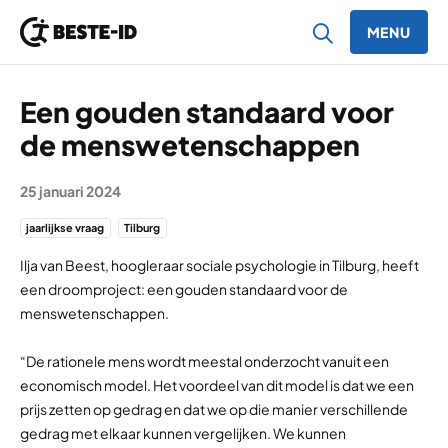
MENU
Ga naar inhoud
Een gouden standaard voor
de menswetenschappen
25 januari 2024
jaarlijkse vraag
Tilburg
Ilja van Beest, hoogleraar sociale psychologie in Tilburg, heeft
een droomproject: een gouden standaard voor de
menswetenschappen.
“De rationele mens wordt meestal onderzocht vanuit een
economisch model. Het voordeel van dit model is dat we een
prijs zetten op gedrag en dat we op die manier verschillende
gedrag met elkaar kunnen vergelijken. We kunnen