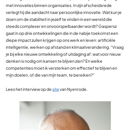
met innovaties binnen organisaties. In zijn afscheidsrede
verlegt hij die aandacht naar persoonlijke innovatie. Wat kun je
doen om de stabiliteit in jezelf te vinden in een wereld die
steeds complexer en onvoorspelbaarder wordt? Gaspersz
gaat in op drie ontwikkelingen die in de nabije toekomst een
diepe impact zullen krijgen op ons werk en leven: artificiële
intelligentie, werken op afstand en klimaatverandering. “Vraag
je bij elke nieuwe ontwikkeling of uitdaging af: wat voor nieuw
denken is nodig om kansen te blijven zien? En welke
competenties moet ik versterken om effectief te blijven en
mijn doelen, of die van mijn team, te bereiken?”
Lees het interview op de
site
van Nyenrode.