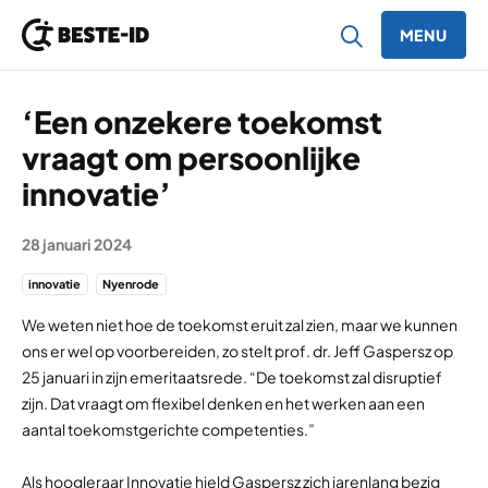
MENU
Ga naar inhoud
‘Een onzekere toekomst
vraagt om persoonlijke
innovatie’
28 januari 2024
innovatie
Nyenrode
We weten niet hoe de toekomst eruit zal zien, maar we kunnen
ons er wel op voorbereiden, zo stelt prof. dr. Jeff Gaspersz op
25 januari in zijn emeritaatsrede. “De toekomst zal disruptief
zijn. Dat vraagt om flexibel denken en het werken aan een
aantal toekomstgerichte competenties.”
Als hoogleraar Innovatie hield Gaspersz zich jarenlang bezig