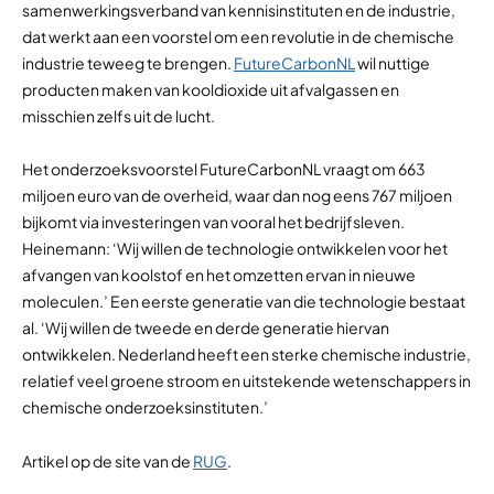
samenwerkingsverband van kennisinstituten en de industrie,
dat werkt aan een voorstel om een revolutie in de chemische
industrie teweeg te brengen.
FutureCarbonNL
wil nuttige
producten maken van kooldioxide uit afvalgassen en
misschien zelfs uit de lucht.
Het onderzoeksvoorstel FutureCarbonNL vraagt om 663
miljoen euro van de overheid, waar dan nog eens 767 miljoen
bijkomt via investeringen van vooral het bedrijfsleven.
Heinemann: ‘Wij willen de technologie ontwikkelen voor het
afvangen van koolstof en het omzetten ervan in nieuwe
moleculen.’ Een eerste generatie van die technologie bestaat
al. ‘Wij willen de tweede en derde generatie hiervan
ontwikkelen. Nederland heeft een sterke chemische industrie,
relatief veel groene stroom en uitstekende wetenschappers in
chemische onderzoeksinstituten.’
Artikel op de site van de
RUG
.