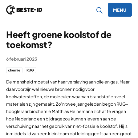
MENU
Ga naar inhoud
Heeft groene koolstof de
toekomst?
6 februari 2023
chemie
RUG
De mensheid moet af van haar verslaving aan olie en gas. Maar
daarvoor zijn wel nieuwe bronnen nodig voor
koolwaterstoffen, de moleculen waarvan brandstof en veel
materialen zijn gemaakt. Zo’n twee jaar geleden begon RUG-
hoogleraar biochemie Matthias Heinemann zich af te vragen
hoe Nederland een bijdrage zou kunnen leveren aan de
verschuiving naar het gebruik van niet-fossiele koolstof. Hij is
inmiddels lid van een klein team dat leiding geeft aan een groot