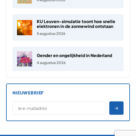
KU Leuven-simulatie toont hoe snelle
elektronen in de zonnewind ontstaan
5 augustus 2026
Gender en ongelijkheid in Nederland
4 augustus 2026
NIEUWSBRIEF
*
E-MAILADRES
*
"
" geeft vereiste velden aan
AANME