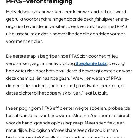
PFAS-verontreiniging
Het veld waar ze aan werken, een klein weiland dat ooit werd
gebruikt voor brandtrainingen door de bedrijfshulpverleners-
organisatie van de universiteit, bleek vervuild te zijn met PFAS
uit blusschuim en dat in hoeveelheden die een risico vormen
voor mens en dier.
De eerste stap is begrijpen hoe PFAS zich door het milieu
verplaatsen, zegt milieuhydroloog
Stephanie Lutz
, die volgt
hoe water zich door het vervuilde veld beweegt om te zien waar
deze chemicaliën naartoe gaan. “We willen weten of PFAS
dieper in de bodem sijpelen en het grondwater bereiken, of
dat ze dichter bij het oppervlak blijven,” legt Lutz uit.
In een poging om PFAS efficiënter weg te spoelen, probeerde
het lab van Johan van Leeuwen en Alroune Zech een niet direct
voor de handliggende oplossing: zeep. Meer specifiek, een
natuurlijke, biologisch afbreekbare zeep die zou kunnen
bijdragen om PFAS sneller uit de bodem te spoelen dan met