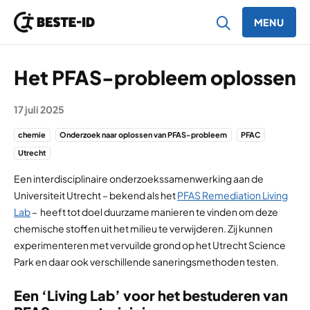
MENU
Ga naar inhoud
Het PFAS-probleem oplossen
17 juli 2025
chemie
Onderzoek naar oplossen van PFAS-probleem
PFAC
Utrecht
Een interdisciplinaire onderzoekssamenwerking aan de
Universiteit Utrecht – bekend als het
PFAS Remediation Living
Lab
– heeft tot doel duurzame manieren te vinden om deze
chemische stoffen uit het milieu te verwijderen. Zij kunnen
experimenteren met vervuilde grond op het Utrecht Science
Park en daar ook verschillende saneringsmethoden testen.
Een ‘Living Lab’ voor het bestuderen van