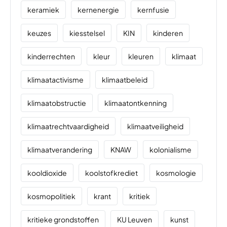
keramiek
kernenergie
kernfusie
keuzes
kiesstelsel
KIN
kinderen
kinderrechten
kleur
kleuren
klimaat
klimaatactivisme
klimaatbeleid
klimaatobstructie
klimaatontkenning
klimaatrechtvaardigheid
klimaatveiligheid
klimaatverandering
KNAW
kolonialisme
kooldioxide
koolstofkrediet
kosmologie
kosmopolitiek
krant
kritiek
kritieke grondstoffen
KU Leuven
kunst