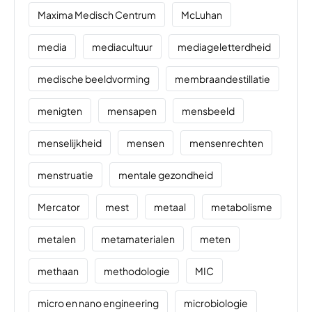
Maxima Medisch Centrum
McLuhan
media
mediacultuur
mediageletterdheid
medische beeldvorming
membraandestillatie
menigten
mensapen
mensbeeld
menselijkheid
mensen
mensenrechten
menstruatie
mentale gezondheid
Mercator
mest
metaal
metabolisme
metalen
metamaterialen
meten
methaan
methodologie
MIC
micro en nano engineering
microbiologie