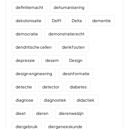
definitiemacht
dehumanisering
dekolonisatie
Delft
Delta
dementie
democratie
demonstratierecht
dendritische cellen
denkfouten
depressie
desem
Design
design engineering
desinformatie
detectie
detector
diabetes
diagnose
diagnostiek
didactiek
dieet
dieren
dierenwelzijn
diergebruik
diergeneeskunde