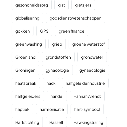
gezondheidszorg
gist
gletsjers
globalisering
godsdienstwetenschappen
gokken
GPS
green finance
greenwashing
griep
groene waterstof
Groenland
grondstoffen
grondwater
Groningen
gynacologie
gynaecologie
haatspraak
hack
halfgeleiderindustrie
halfgeleiders
handel
Hannah Arendt
haptiek
harmonisatie
hart-symbool
Hartstichting
Hasselt
Hawkingstraling