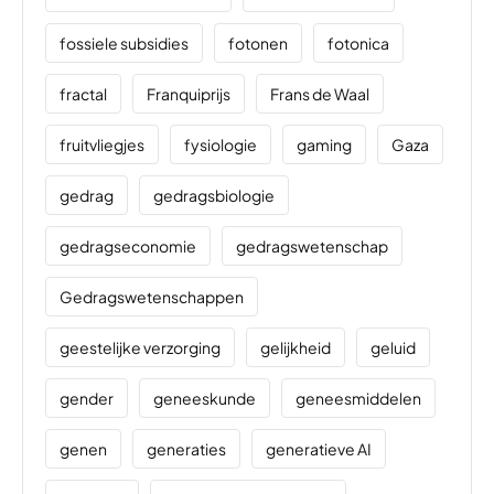
fossiele subsidies
fotonen
fotonica
fractal
Franquiprijs
Frans de Waal
fruitvliegjes
fysiologie
gaming
Gaza
gedrag
gedragsbiologie
gedragseconomie
gedragswetenschap
Gedragswetenschappen
geestelijke verzorging
gelijkheid
geluid
gender
geneeskunde
geneesmiddelen
genen
generaties
generatieve AI