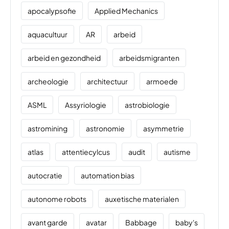
apocalypsofie
Applied Mechanics
aquacultuur
AR
arbeid
arbeid en gezondheid
arbeidsmigranten
archeologie
architectuur
armoede
ASML
Assyriologie
astrobiologie
astromining
astronomie
asymmetrie
atlas
attentiecylcus
audit
autisme
autocratie
automation bias
autonome robots
auxetische materialen
avant garde
avatar
Babbage
baby's