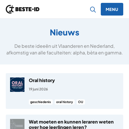
MENU
Ga naar inhoud
Nieuws
De beste ideeën uit Vlaanderen en Nederland,
afkomstig van alle faculteiten: alpha, bèta en gamma.
Oral history
19 juni 2026
geschiedenis
oral history
OU
Wat moeten en kunnen leraren weten
over hoe leerlingen leren?