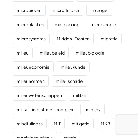
microbioom
microfluïdica
microgel
microplastics
microscoop
microscopie
microsystems
Midden-Oosten
migratie
milieu
milieubeleid
milieubiologie
milieueconomie
milieukunde
milieunormen
milieuschade
milieuwetenschappen
militair
militair-industrieel-complex
mimicry
mindfullness
MIT
mitigatie
MKB
mobiele telefonie
mode