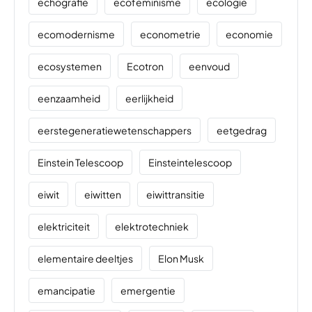
echografie
ecofeminisme
ecologie
ecomodernisme
econometrie
economie
ecosystemen
Ecotron
eenvoud
eenzaamheid
eerlijkheid
eerstegeneratiewetenschappers
eetgedrag
Einstein Telescoop
Einsteintelescoop
eiwit
eiwitten
eiwittransitie
elektriciteit
elektrotechniek
elementaire deeltjes
Elon Musk
emancipatie
emergentie