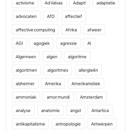
activisme
Ad Valvas
Adapt!
adaptatie
advocaten
AfD
affectief
affective computing
Afrika
afweer
AGI
agogiek
agressie
AI
Algemeen
algen
algoritme
algoritmen
algoritmes
allergieën
alzheimer
Amerika
Amerikanistiek
ammoniak
amor mundi
Amsterdam
analyse
anatomie
angst
Antartica
antikapitalisme
antropologie
Antwerpen