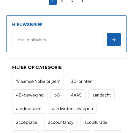
Pagina
Pagina
Pagina
Volgende pagina
1
2
3
NIEUWSBRIEF
*
E-MAILADRES
*
"
" geeft vereiste velden aan
AANME
FILTER OP CATEGORIE
'Vlaamse Nobelprijzen'
3D-printen
4B-beweging
6G
AAAS
aandacht
aardmetalen
aardwetenschappen
acceptatie
accountancy
acculturatie