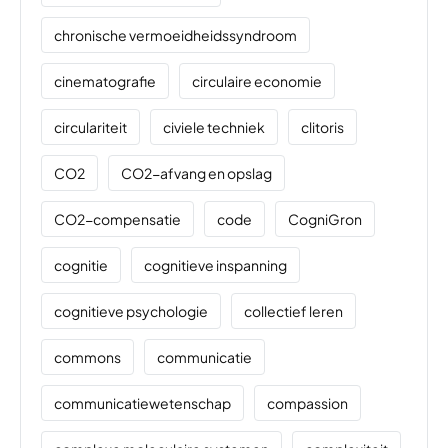
chronische vermoeidheidssyndroom
cinematografie
circulaire economie
circulariteit
civiele techniek
clitoris
CO2
CO2-afvang en opslag
CO2-compensatie
code
CogniGron
cognitie
cognitieve inspanning
cognitieve psychologie
collectief leren
commons
communicatie
communicatiewetenschap
compassion