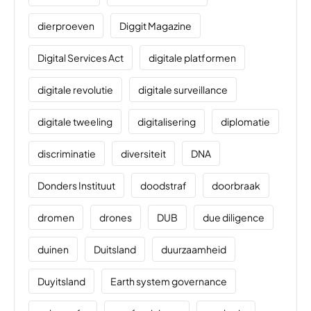
dierproeven
Diggit Magazine
Digital Services Act
digitale platformen
digitale revolutie
digitale surveillance
digitale tweeling
digitalisering
diplomatie
discriminatie
diversiteit
DNA
Donders Instituut
doodstraf
doorbraak
dromen
drones
DUB
due diligence
duinen
Duitsland
duurzaamheid
Duyitsland
Earth system governance