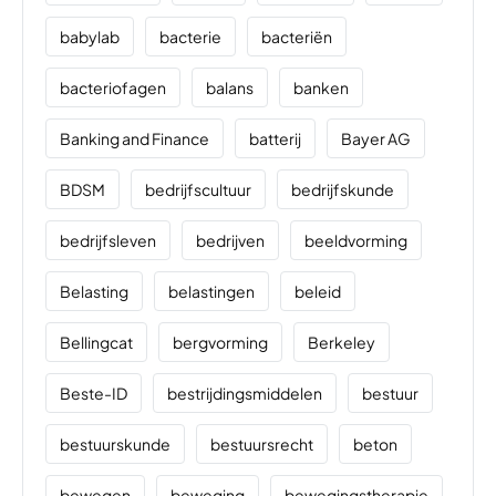
babylab
bacterie
bacteriën
bacteriofagen
balans
banken
Banking and Finance
batterij
Bayer AG
BDSM
bedrijfscultuur
bedrijfskunde
bedrijfsleven
bedrijven
beeldvorming
Belasting
belastingen
beleid
Bellingcat
bergvorming
Berkeley
Beste-ID
bestrijdingsmiddelen
bestuur
bestuurskunde
bestuursrecht
beton
bewegen
beweging
bewegingstherapie