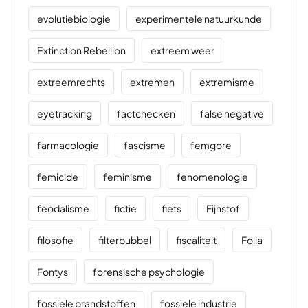
evolutiebiologie
experimentele natuurkunde
Extinction Rebellion
extreem weer
extreemrechts
extremen
extremisme
eyetracking
factchecken
false negative
farmacologie
fascisme
femgore
femicide
feminisme
fenomenologie
feodalisme
fictie
fiets
Fijnstof
filosofie
filterbubbel
fiscaliteit
Folia
Fontys
forensische psychologie
fossiele brandstoffen
fossiele industrie