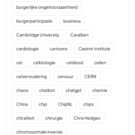
burgerlijke ongehoorzaamheid
burgerparticipatie
business
Cambridge University
Caraïben
cardiologie
cartoons
Casimir Institute
cel
celbiologie
celdood
cellen
celveroudering
censuur
CERN
chaos
chatbot
chatgpt
chemie
China
chip
ChipNL
chips
chiraliteit
chirurgie
Chris Hedges
chromosomale inversie