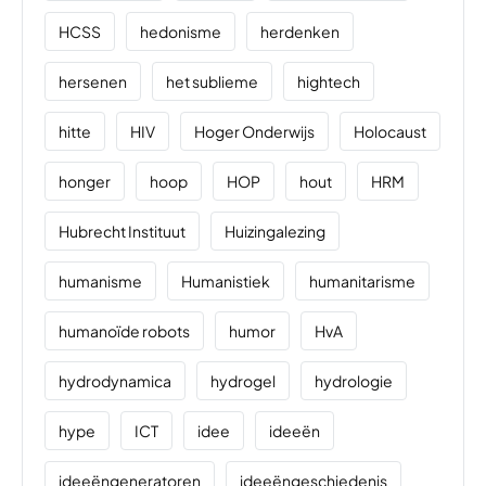
HCSS
hedonisme
herdenken
hersenen
het sublieme
hightech
hitte
HIV
Hoger Onderwijs
Holocaust
honger
hoop
HOP
hout
HRM
Hubrecht Instituut
Huizingalezing
humanisme
Humanistiek
humanitarisme
humanoïde robots
humor
HvA
hydrodynamica
hydrogel
hydrologie
hype
ICT
idee
ideeën
ideeëngeneratoren
ideeëngeschiedenis