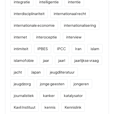
integratie
intelligentie
intentie
interdisciplinariteit
internationaal recht
internationale economie
internationalisering
internet
interoceptie
interview
intimiteit
IPBES
IPCC
Iran
islam
islamofobie
jaar
jaarl
jaarlijkse vraag
jacht
Japan
jeugdliteratuur
jeugdzorg
jonge geesten
jongeren
journalistiek
kanker
katalysator
Kavli Instituut
kennis
Kennislink