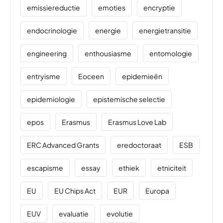
emissiereductie
emoties
encryptie
endocrinologie
energie
energietransitie
engineering
enthousiasme
entomologie
entryisme
Eoceen
epidemieën
epidemiologie
epistemische selectie
epos
Erasmus
Erasmus Love Lab
ERC Advanced Grants
eredoctoraat
ESB
escapisme
essay
ethiek
etniciteit
EU
EU Chips Act
EUR
Europa
EUV
evaluatie
evolutie