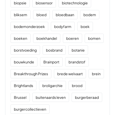
biopsie
biosensor
biotechnologie
bliksem
bloed
bloedbaan
bodem
bodemonderzoek
bodyfarm
boek
boeken
boekhandel
boeren
bomen
borstvoeding
bosbrand
botanie
bouwkunde
Brainport
brandstof
Breakthrough Prizes
brede welvaart
brein
Brightlands
broligarchie
brood
Brussel
buitenaards leven
burgerberaad
burgercollectieven