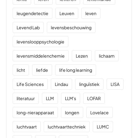
leugendetectie
Leuven
leven
Levend Lab
levensbeschouwing
levenslooppsychologie
levensmiddelenchemie
Lezen
lichaam
licht
liefde
life long learning
Life Sciences
Lindau
linguïstiek
LISA
literatuur
LLM
LLM's
LOFAR
long-nierapparaat
longen
Lovelace
luchtvaart
luchtvaarttechniek
LUMC