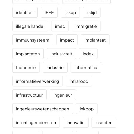
identiteit
IEEE
ijskap
ijstijd
illegale handel
imec
immigratie
immuunsysteem
impact
implantaat
implantaten
inclusiviteit
index
Indonesië
industrie
informatica
informatieverwerking
infrarood
infrastructuur
ingenieur
ingenieurswetenschappen
inkoop
inlichtingendiensten
innovatie
insecten