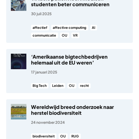
studenten beter communiceren
30 juli 2025
affectief
affective computing
AI
communicatie
OU
VR
‘Amerikaanse bigtechbedrijven
helemaal uit de EU weren’
17 januari 2025
Big Tech
Leiden
OU
recht
Wereldwijd breed onderzoek naar
herstel biodiversiteit
24 november 2024
biodiversiteit
OU
RUG