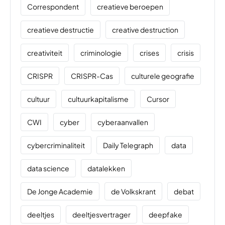
Correspondent
creatieve beroepen
creatieve destructie
creative destruction
creativiteit
criminologie
crises
crisis
CRISPR
CRISPR-Cas
culturele geografie
cultuur
cultuurkapitalisme
Cursor
CWI
cyber
cyberaanvallen
cybercriminaliteit
Daily Telegraph
data
data science
datalekken
De Jonge Academie
de Volkskrant
debat
deeltjes
deeltjesvertrager
deepfake