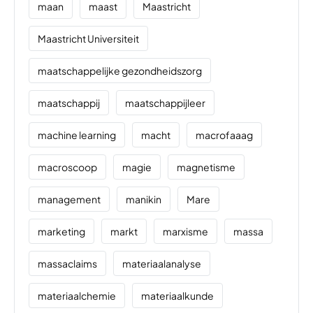
maan
maast
Maastricht
Maastricht Universiteit
maatschappelijke gezondheidszorg
maatschappij
maatschappijleer
machine learning
macht
macrofaaag
macroscoop
magie
magnetisme
management
manikin
Mare
marketing
markt
marxisme
massa
massaclaims
materiaalanalyse
materiaalchemie
materiaalkunde