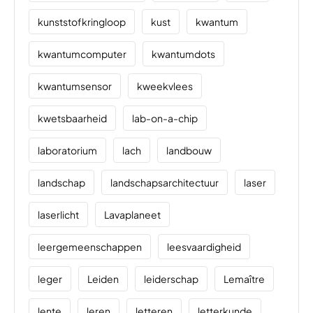
kunststofkringloop
kust
kwantum
kwantumcomputer
kwantumdots
kwantumsensor
kweekvlees
kwetsbaarheid
lab-on-a-chip
laboratorium
lach
landbouw
landschap
landschapsarchitectuur
laser
laserlicht
Lavaplaneet
leergemeenschappen
leesvaardigheid
leger
Leiden
leiderschap
Lemaître
lente
leren
letteren
letterkunde