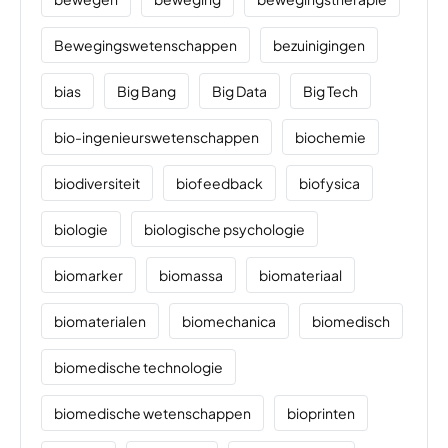
Bewegingswetenschappen
bezuinigingen
bias
Big Bang
Big Data
Big Tech
bio-ingenieurswetenschappen
biochemie
biodiversiteit
biofeedback
biofysica
biologie
biologische psychologie
biomarker
biomassa
biomateriaal
biomaterialen
biomechanica
biomedisch
biomedische technologie
biomedische wetenschappen
bioprinten