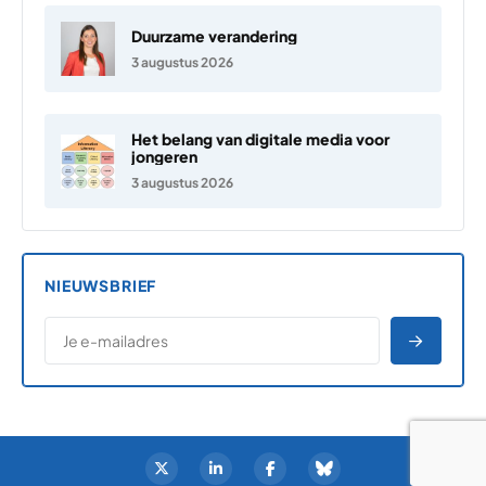
Duurzame verandering
3 augustus 2026
Het belang van digitale media voor
jongeren
3 augustus 2026
NIEUWSBRIEF
*
E-MAILADRES
*
"
" geeft vereiste velden aan
AANME