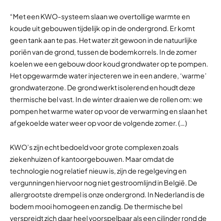
“Met een KWO-systeem slaan we overtollige warmte en
koude uit gebouwen tijdelijk op in de ondergrond. Er komt
geen tank aan te pas. Het water zit gewoon in de natuurlijke
poriën van de grond, tussen de bodemkorrels. In de zomer
koelen we een gebouw door koud grondwater op te pompen.
Het opgewarmde water injecteren we in een andere, ‘warme’
grondwaterzone. De grond werkt isolerend en houdt deze
thermische bel vast. In de winter draaien we de rollen om: we
pompen het warme water op voor de verwarming en slaan het
afgekoelde water weer op voor de volgende zomer. (…)
KWO’s zijn echt bedoeld voor grote complexen zoals
ziekenhuizen of kantoorgebouwen. Maar omdat de
technologie nog relatief nieuw is, zijn de regelgeving en
vergunningen hiervoor nog niet gestroomlijnd in België.
De
allergrootste drempel is onze ondergrond. In Nederland is de
bodem mooi homogeen en zandig. De thermische bel
verspreidt zich daar heel voorspelbaar als een cilinder rond de