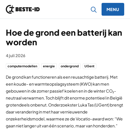
MENU
Ga naar inhoud
Hoe de grond een batterij kan
worden
4 juli 2026
computermodellen
energie
ondergrond
UGent
De grond kan functioneren als een reusachtige batterij. Met
een koude- en warmteopslagsysteem (KWO) kan men
gebouwen in de zomer passief koelen en in de winter CO₂-
neutraal verwarmen. Toch blijft dit enorme potentieel in België
grotendeels onbenut. Onderzoekster Luka Tas (UGent) brengt
daar verandering in met haar vernieuwende
onzekerheidsmodel, waarmee ze de Vocatio-award won: “We
gaan niet langer uit van één scenario, maar van honderden.”