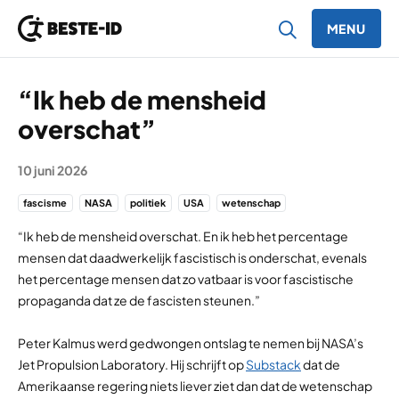
MENU
Ga naar inhoud
“Ik heb de mensheid
overschat”
10 juni 2026
fascisme
NASA
politiek
USA
wetenschap
“Ik heb de mensheid overschat. En ik heb het percentage
mensen dat daadwerkelijk fascistisch is onderschat, evenals
het percentage mensen dat zo vatbaar is voor fascistische
propaganda dat ze de fascisten steunen.”
Peter Kalmus werd gedwongen ontslag te nemen bij NASA’s
Jet Propulsion Laboratory. Hij schrijft op
Substack
dat de
Amerikaanse regering niets liever ziet dan dat de wetenschap