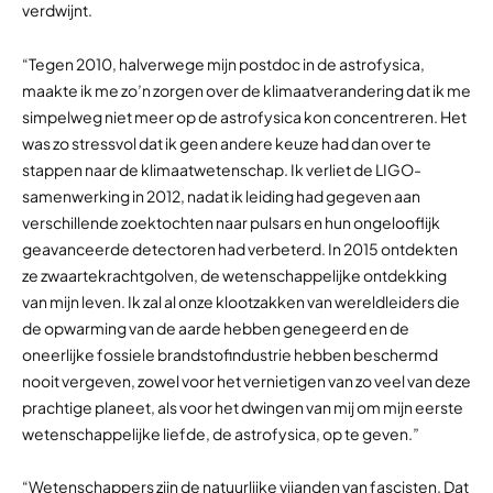
verdwijnt.
“Tegen 2010, halverwege mijn postdoc in de astrofysica,
maakte ik me zo’n zorgen over de klimaatverandering dat ik me
simpelweg niet meer op de astrofysica kon concentreren. Het
was zo stressvol dat ik geen andere keuze had dan over te
stappen naar de klimaatwetenschap. Ik verliet de LIGO-
samenwerking in 2012, nadat ik leiding had gegeven aan
verschillende zoektochten naar pulsars en hun ongelooflijk
geavanceerde detectoren had verbeterd. In 2015 ontdekten
ze zwaartekrachtgolven, de wetenschappelijke ontdekking
van mijn leven. Ik zal al onze klootzakken van wereldleiders die
de opwarming van de aarde hebben genegeerd en de
oneerlijke fossiele brandstofindustrie hebben beschermd
nooit vergeven, zowel voor het vernietigen van zo veel van deze
prachtige planeet, als voor het dwingen van mij om mijn eerste
wetenschappelijke liefde, de astrofysica, op te geven.”
“Wetenschappers zijn de natuurlijke vijanden van fascisten. Dat