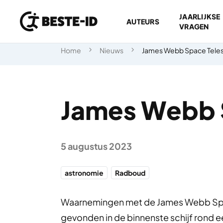
JAARLIJKSE
AUTEURS
VRAGEN
Ga naar inhoud
Home
Nieuws
James Webb Space Teles
James Webb S
5 augustus 2023
astronomie
Radboud
Waarnemingen met de James Webb Spa
gevonden in de binnenste schijf rond e