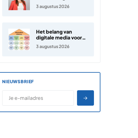
3 augustus 2026
Het belang van
digitale media voor
jongeren
3 augustus 2026
NIEUWSBRIEF
*
E-MAILADRES
*
"
" geeft vereiste velden aan
AANMELDEN