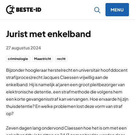
MENU
Ga naar inhoud
Jurist met enkelband
27 augustus 2024
criminologie
Maastricht
recht
Bijzonder hoogleraar herstelrecht en universitair hoofddocent
straf(proces)recht Jacques Claessen vrijwillig aan de
enkelband. Hij is namelijk al jaren een groot pleitbezorger van
elektronische detentie, een strafmethode die volgens hem
een korte gevangenisstraf kan vervangen. Hoe ervaarde hij zijn
thuisdetentie? En welke problemen lost deze vorm van straf
op?
Zeven dagen lang ondervond Claessen hoe het is om met een