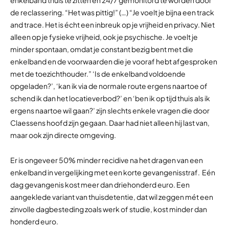
enkelband thuis te zitten en 24/7 gemonitord te worden door
de reclassering. “Het was pittig!” (…) “Je voelt je bijna een track
and trace. Het is écht een inbreuk op je vrijheid en privacy. Niet
alleen op je fysieke vrijheid, ook je psychische. Je voelt je
minder spontaan, omdat je constant bezig bent met die
enkelband en de voorwaarden die je vooraf hebt afgesproken
met de toezichthouder.” ‘Is de enkelband voldoende
opgeladen?’, ‘kan ik via de normale route ergens naartoe of
schend ik dan het locatieverbod?’ en ‘ben ik op tijd thuis als ik
ergens naartoe wil gaan?’ zijn slechts enkele vragen die door
Claessens hoofd zijn gegaan. Daar had niet alleen hij last van,
maar ook zijn directe omgeving.
Er is ongeveer 50% minder recidive na het dragen van een
enkelband in vergelijking met een korte gevangenisstraf. Eén
dag gevangenis kost meer dan driehonderd euro. Een
aangeklede variant van thuisdetentie, dat wil zeggen mét een
zinvolle dagbesteding zoals werk of studie, kost minder dan
honderd euro.