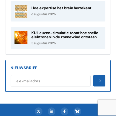
Hoe expertise het brein hertekent
6 augustus 2026
KU Leuven-simulatie toont hoe snelle
elektronen in de zonnewind ontstaan
5 augustus 2026
NIEUWSBRIEF
*
E-MAILADRES
*
"
" geeft vereiste velden aan
AANME