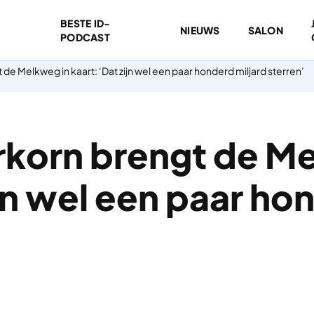
BESTE ID-
NIEUWS
SALON
PODCAST
de Melkweg in kaart: ‘Dat zijn wel een paar honderd miljard sterren’
rkorn brengt de M
ijn wel een paar ho