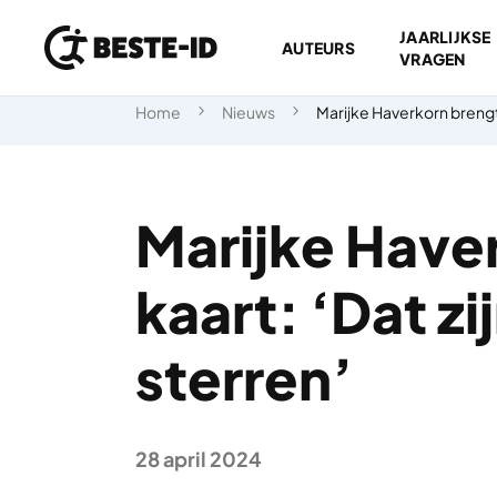
JAARLIJKSE
AUTEURS
VRAGEN
Ga naar inhoud
Home
Nieuws
Marijke Haverkorn brengt 
Marijke Have
kaart: ‘Dat z
sterren’
28 april 2024