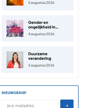
elektronen in de
5 augustus 2026
zonnewind ontstaan
Gender en
ongelijkheid in
Nederland
4 augustus 2026
Duurzame
verandering
3 augustus 2026
NIEUWSBRIEF
*
E-MAILADRES
*
"
" geeft vereiste velden aan
AANMELDEN