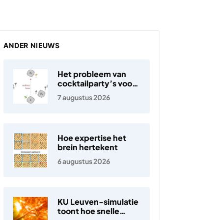
ANDER NIEUWS
Het probleem van
cocktailparty’s voor
hoortoestellen
7 augustus 2026
Hoe expertise het
brein hertekent
6 augustus 2026
KU Leuven-simulatie
toont hoe snelle