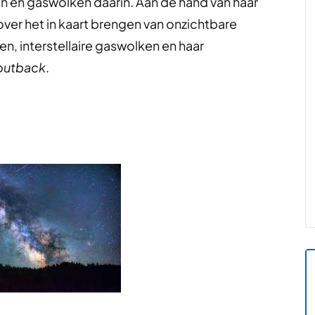
n en gaswolken daarin. Aan de hand van haar
ver het in kaart brengen van onzichtbare
, interstellaire gaswolken en haar
outback
.