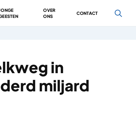
JONGE
OVER
CONTACT
GEESTEN
ONS
elkweg in
nderd miljard