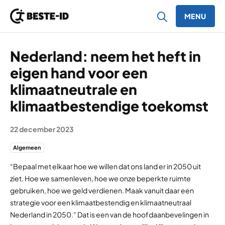
MENU
Ga naar inhoud
Nederland: neem het heft in
eigen hand voor een
klimaatneutrale en
klimaatbestendige toekomst
22 december 2023
Algemeen
“Bepaal met elkaar hoe we willen dat ons land er in 2050 uit
ziet. Hoe we samenleven, hoe we onze beperkte ruimte
gebruiken, hoe we geld verdienen. Maak vanuit daar een
strategie voor een klimaatbestendig en klimaatneutraal
Nederland in 2050.” Dat is een van de hoofdaanbevelingen in