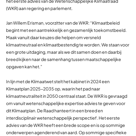
het eerste advies van de Wetenschappelijke Klimaatraad
(WKR) aan regering en parlement.
Jan Willem Erisman, voorzitter van de WKR: “Klimaatbeleid
begint met een aantrekkelijk en gezamenlijk toekomstbeeld.
Maak vanuit daar keuzes die helpen om versneld
klimaatneutraal en klimaatbestendig te worden. We staan voor
een grote uitdaging, maar als we dit samen doen en daarbij
breed kijken naar de samenhang tussen maatschappelijke
opgaven kan het.”
In lijn met de Klimaatwet stelt het kabinet in 2024 een
Klimaatplan 2025-2035 op, waarin het pad naar
klimaatneutraliteit in 2050 centraal staat. De WKR is gevraagd
om vanuit wetenschappelijke expertise advies te geven voor
dit Klimaatplan. De Raad hanteert in een breed en
interdisciplinair wetenschappelijk perspectief. Het eerste
advies van de WKR heeft een brede scope en is op sommige
onderwerpen agenderend van aard. Op sommige specifieke