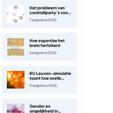
Het probleem van
cocktailparty’s voor
hoortoestellen
7 augustus 2026
Hoe expertise het
brein hertekent
6 augustus 2026
KU Leuven-simulatie
toont hoe snelle
elektronen in de
5 augustus 2026
zonnewind ontstaan
Gender en
ongelijkheid in