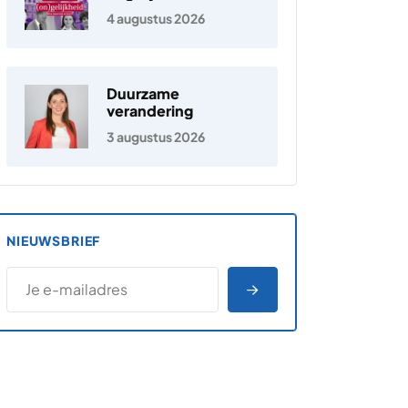
Nederland
4 augustus 2026
Duurzame
verandering
3 augustus 2026
NIEUWSBRIEF
*
E-MAILADRES
*
"
" geeft vereiste velden aan
AANMELDEN