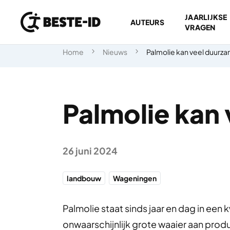
JAARLIJKSE
AUTEURS
VRAGEN
Ga naar inhoud
Home
Nieuws
Palmolie kan veel duurz
Palmolie kan
26 juni 2024
landbouw
Wageningen
Palmolie staat sinds jaar en dag in een 
onwaarschijnlijk grote waaier aan prod