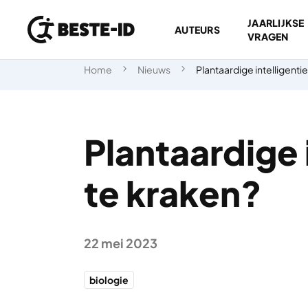
JAARLIJKSE
AUTEURS
VRAGEN
Ga naar inhoud
Home
Nieuws
Plantaardige intelligenti
Plantaardige 
te kraken?
22 mei 2023
biologie