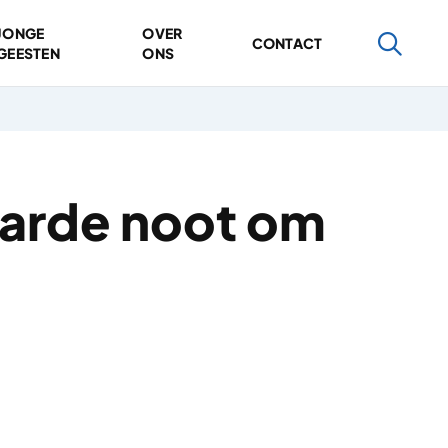
JONGE
OVER
CONTACT
GEESTEN
ONS
 harde noot om