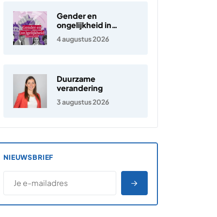
Gender en
ongelijkheid in
Nederland
4 augustus 2026
Duurzame
verandering
3 augustus 2026
NIEUWSBRIEF
*
E-MAILADRES
*
"
" geeft vereiste velden aan
AANMELDEN