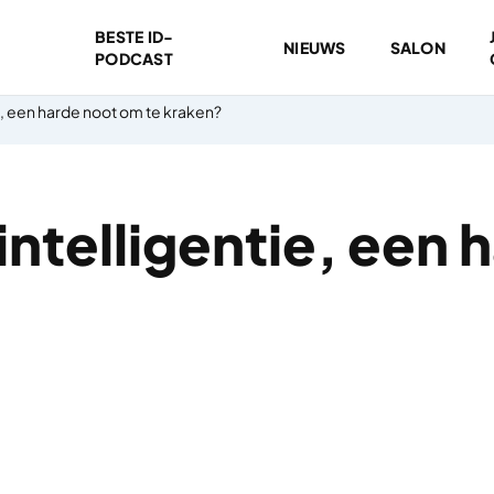
BESTE ID-
NIEUWS
SALON
PODCAST
e, een harde noot om te kraken?
intelligentie, een