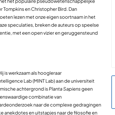
an met het populaire pseudowetenschappelijke
er Tompkins en Christopher Bird. Dan
moeten lezen met onze eigen soortnaam in het
e speculaties, breken de auteurs op speelse
igentie, met een open vizier en geruggensteund
ij is werkzaam als hoogleraar
telligence Lab (MINT Lab) aan de universiteit
emische achtergrond is
Planta Sapiens
geen
zenswaardige combinatie van
ardeonderzoek naar de complexe gedragingen
e anekdotes en uitstapjes naar de filosofie en