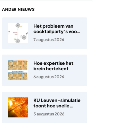
ANDER NIEUWS
Het probleem van
cocktailparty’s voor
hoortoestellen
7 augustus 2026
Hoe expertise het
brein hertekent
6 augustus 2026
KU Leuven-simulatie
toont hoe snelle
elektronen in de
5 augustus 2026
zonnewind ontstaan