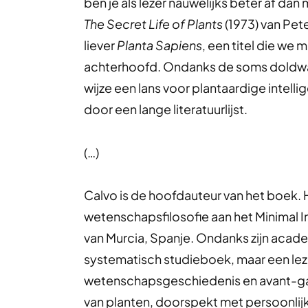
ben je als lezer nauwelijks beter af d
The Secret Life of Plants
(1973) van Pet
liever
Planta Sapiens
,
een titel die we 
achterhoofd. Ondanks de soms doldwaz
wijze een lans voor plantaardige intell
door een lange literatuurlijst.
(…)
Calvo is de hoofdauteur van het boek. H
wetenschapsfilosofie aan het Minimal In
van Murcia, Spanje. Ondanks zijn acad
systematisch studieboek, maar een le
wetenschapsgeschiedenis en avant-g
van planten, doorspekt met persoonlijk