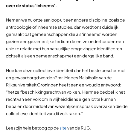
over de status ‘inheems’.
Nemen we nu onze aanloop uit een andere discipline, zoals de
antropologie of inheemse studies, dan wordt ons duidelijk
gemaakt dat gemeenschappen die als ‘inheems’ worden
gezien een gezamenlijke tertium delen: ze onderhouden een
unieke relatie met hun natuurlijke omgeving en identificeren
zichzelf als een gemeenschap met een dergelijke band.
Hoe kan deze collectieve identiteit dan het beste beschermd
en gewaarborgd worden? mr. Medes Malaihollo van de
Rijksuniversiteit Groningen heeft een eenvoudig antwoord:
“het zelfbeschikkingsrecht van volken. Hiermee bedoel ik het
recht van een volk om in vrijheid diens eigen lot te kunnen
bepalen door middel van wezenlijke inspraak over zaken die de
collectieve identiteit van dit volk raken.”
Lees zijn hele betoog op de
site
van de RUG.