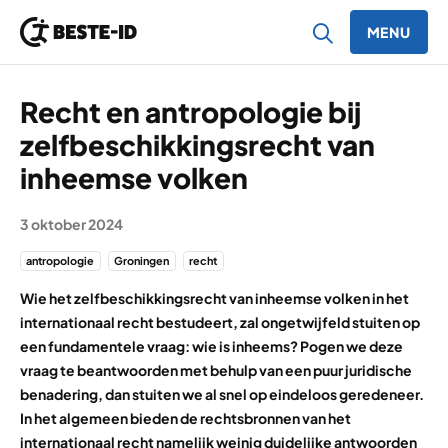
MENU
Ga naar inhoud
Recht en antropologie bij
zelfbeschikkingsrecht van
inheemse volken
3 oktober 2024
antropologie
Groningen
recht
Wie het zelfbeschikkingsrecht van inheemse volken in het
internationaal recht bestudeert, zal ongetwijfeld stuiten op
een fundamentele vraag: wie is inheems? Pogen we deze
vraag te beantwoorden met behulp van een puur juridische
benadering, dan stuiten we al snel op eindeloos geredeneer.
In het algemeen bieden de rechtsbronnen van het
internationaal recht namelijk weinig duidelijke antwoorden