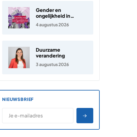
Gender en
ongelijkheid in
Nederland
4 augustus 2026
Duurzame
verandering
3 augustus 2026
NIEUWSBRIEF
*
E-MAILADRES
*
"
" geeft vereiste velden aan
AANMELDEN