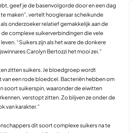
hebt, geef je de basenvolgorde door en een dag
et te maken”, vertelt hoogleraar scheikunde
als onderzoeker relatief gemakkelijk aan de
met de complexe suikerverbindingen die vele
 leven. “Suikers zijn als het ware de donkere
jswinnares Carolyn Bertozzi het mooi zei.”
tten zitten suikers. Je bloedgroep wordt
t van een rode bloedcel. Bacteriën hebben om
en soort suikerspin, waaronder de eiwitten
ennen, verstopt zitten. Zo blijven ze onder de
ok van karakter.”
nschappers dit soort complexe suikers na te