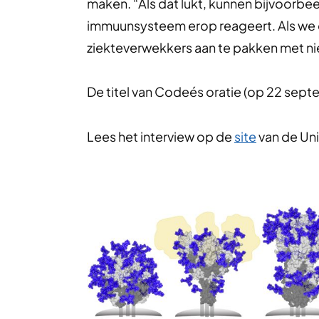
maken. “Als dat lukt, kunnen bijvoorbe
immuunsysteem erop reageert. Als we d
ziekteverwekkers aan te pakken met nie
De titel van Codeés oratie (op 22 sept
Lees het interview op de
site
van de Uni