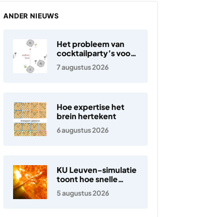
ANDER NIEUWS
Het probleem van
cocktailparty’s voor
hoortoestellen
7 augustus 2026
Hoe expertise het
brein hertekent
6 augustus 2026
KU Leuven-simulatie
toont hoe snelle
elektronen in de
5 augustus 2026
zonnewind ontstaan