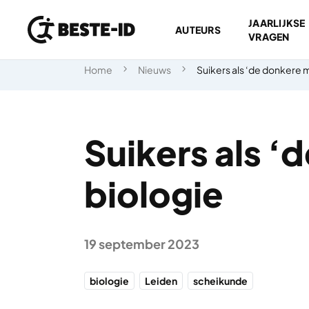
JAARLIJKSE
AUTEURS
VRAGEN
Ga naar inhoud
Home
Nieuws
Suikers als ‘de donkere m
Suikers als ‘
biologie
19 september 2023
biologie
Leiden
scheikunde