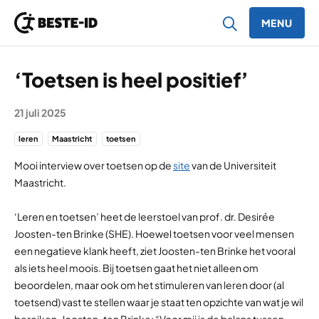
MENU
Ga naar inhoud
‘Toetsen is heel positief’
21 juli 2025
leren
Maastricht
toetsen
Mooi interview over toetsen op de
site
van de Universiteit
Maastricht.
‘Leren en toetsen’ heet de leerstoel van prof. dr. Desirée
Joosten-ten Brinke (SHE). Hoewel toetsen voor veel mensen
een negatieve klank heeft, ziet Joosten-ten Brinke het vooral
als iets heel moois. Bij toetsen gaat het niet alleen om
beoordelen, maar ook om het stimuleren van leren door (al
toetsend) vast te stellen waar je staat ten opzichte van wat je wil