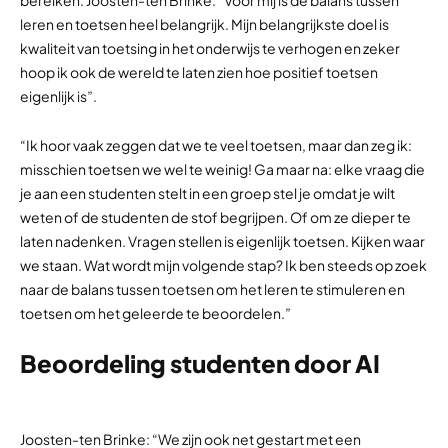
bereiken. Joosten-ten Brinke: “Voor mij is de balans tussen
leren en toetsen heel belangrijk. Mijn belangrijkste doel is
kwaliteit van toetsing in het onderwijs te verhogen en zeker
hoop ik ook de wereld te laten zien hoe positief toetsen
eigenlijk is”.
“Ik hoor vaak zeggen dat we te veel toetsen, maar dan zeg ik:
misschien toetsen we wel te weinig! Ga maar na: elke vraag die
je aan een studenten stelt in een groep stel je omdat je wilt
weten of de studenten de stof begrijpen. Of om ze dieper te
laten nadenken. Vragen stellen is eigenlijk toetsen. Kijken waar
we staan. Wat wordt mijn volgende stap? Ik ben steeds op zoek
naar de balans tussen toetsen om het leren te stimuleren en
toetsen om het geleerde te beoordelen.”
Beoordeling studenten door AI
Joosten-ten Brinke: “We zijn ook net gestart met een