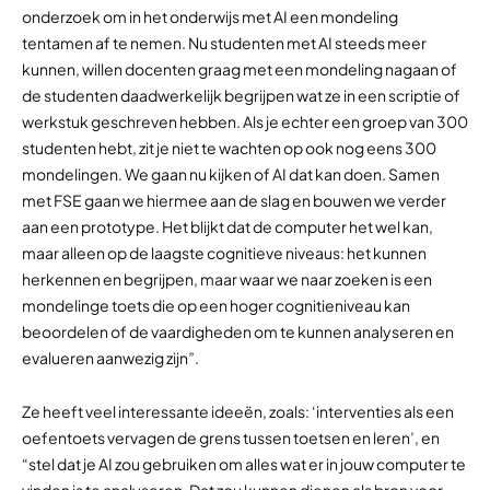
onderzoek om in het onderwijs met AI een mondeling
tentamen af te nemen. Nu studenten met AI steeds meer
kunnen, willen docenten graag met een mondeling nagaan of
de studenten daadwerkelijk begrijpen wat ze in een scriptie of
werkstuk geschreven hebben. Als je echter een groep van 300
studenten hebt, zit je niet te wachten op ook nog eens 300
mondelingen. We gaan nu kijken of AI dat kan doen. Samen
met FSE gaan we hiermee aan de slag en bouwen we verder
aan een prototype. Het blijkt dat de computer het wel kan,
maar alleen op de laagste cognitieve niveaus: het kunnen
herkennen en begrijpen, maar waar we naar zoeken is een
mondelinge toets die op een hoger cognitieniveau kan
beoordelen of de vaardigheden om te kunnen analyseren en
evalueren aanwezig zijn”.
Ze heeft veel interessante ideeën, zoals: ‘interventies als een
oefentoets vervagen de grens tussen toetsen en leren’, en
“stel dat je AI zou gebruiken om alles wat er in jouw computer te
vinden is te analyseren. Dat zou kunnen dienen als bron voor