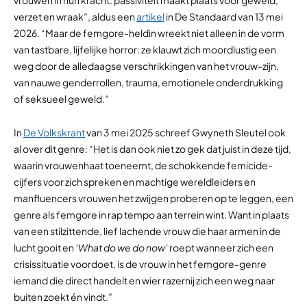
vrou­wen in hun kracht: pas­si­vi­teit maakt plaats voor geweld,
ver­zet en wraak”, aldus een
artikel
in De Standaard van 13 mei
2026. “Maar de fem­gore-hel­din wreekt niet alleen in de vorm
van tast­bare, lij­fe­lijke hor­ror: ze klauwt zich moord­lus­tig een
weg door de alle­daagse ver­schrik­kin­gen van het vrouw-zijn,
van nauwe gen­der­rol­len, trauma, emo­ti­o­nele onder­druk­king
of sek­su­eel geweld.”
In
De Volkskrant
van 3 mei 2025 schreef Gwyneth Sleutel ook
al over dit genre: “Het is dan ook niet zo gek dat juist in deze tijd,
waarin vrouwenhaat toeneemt, de schokkende femicide-
cijfers voor zich spreken en machtige wereldleiders en
manfluencers vrouwen het zwijgen proberen op te leggen, een
genre als femgore in rap tempo aan terrein wint. Want in plaats
van een stilzittende, lief lachende vrouw die haar armen in de
lucht gooit en
‘What do we do now’
roept wanneer zich een
crisissituatie voordoet, is de vrouw in het femgore-genre
iemand die direct handelt en wier razernij zich een weg naar
buiten zoekt én vindt.”