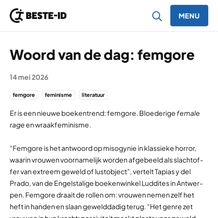
MENU
Ga naar inhoud
Woord van de dag: femgore
14 mei 2026
femgore
feminisme
literatuur
Er is een nieuwe boekentrend: femgore. Bloe­de­rige
female
rage
en wraak­fe­mi­nisme.
“Fem­gore is het ant­woord op miso­gy­nie in klas­sieke hor­ror,
waarin vrou­wen voor­na­me­lijk wor­den afge­beeld als slacht­of­
fer van extreem geweld of lust­ob­ject”, ver­telt Tapias y del
Prado, van de Engels­ta­lige boe­ken­win­kel Lud­di­tes in Ant­wer­
pen. Fem­gore draait de rol­len om: vrou­wen nemen zelf het
heft in han­den en slaan geweld­da­dig terug. “Het genre zet