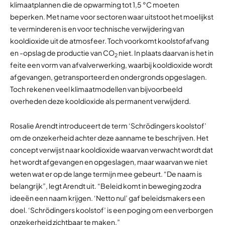
klimaatplannen die de opwarming tot 1,5 °C moeten
beperken. Met name voor sectoren waar uitstoot het moelijkst
te verminderen is en voor technische verwijdering van
kooldioxide uit de atmosfeer. Toch voorkomt koolstofafvang
en -opslag de productie van CO
niet. In plaats daarvan is het in
2
feite een vorm van afvalverwerking, waarbij kooldioxide wordt
afgevangen, getransporteerd en ondergronds opgeslagen.
Toch rekenen veel klimaatmodellen van bijvoorbeeld
overheden deze kooldioxide als permanent verwijderd.
Rosalie Arendt introduceert de term ‘Schrödingers koolstof’
om de onzekerheid achter deze aanname te beschrijven. Het
concept verwijst naar kooldioxide waarvan verwacht wordt dat
het wordt afgevangen en opgeslagen, maar waarvan we niet
weten wat er op de lange termijn mee gebeurt. “De naam is
belangrijk”, legt Arendt uit. “Beleid komt in beweging zodra
ideeën een naam krijgen. ‘Netto nul’ gaf beleidsmakers een
doel. ‘Schrödingers koolstof’ is een poging om een verborgen
onzekerheid zichtbaar te maken.”