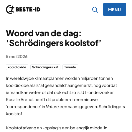
MENU
Ga naar inhoud
Woord van de dag:
‘Schrödingers koolstof’
5 mei 2026
kooldioxide
Schrödingers kat
Twente
In wereldwijde klimaatplannen worden miljarden tonnen
kooldioxide al als ‘afgehandeld’ aangemerkt, nog voordat
iemand kan weten of dat ook echt zo is. UT-onderzoeker
Rosalie Arendt heeft dit probleem in een nieuwe
‘correspondence’ in
Nature
een naam gegeven: Schrödingers
koolstof.
Koolstofafvang en -opslag is een belangrijk middel in