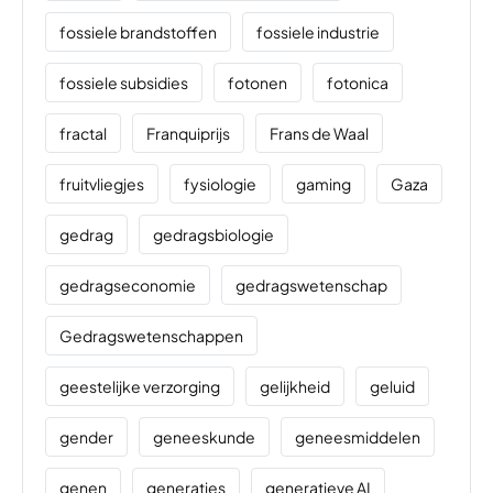
fossiele brandstoffen
fossiele industrie
fossiele subsidies
fotonen
fotonica
fractal
Franquiprijs
Frans de Waal
fruitvliegjes
fysiologie
gaming
Gaza
gedrag
gedragsbiologie
gedragseconomie
gedragswetenschap
Gedragswetenschappen
geestelijke verzorging
gelijkheid
geluid
gender
geneeskunde
geneesmiddelen
genen
generaties
generatieve AI