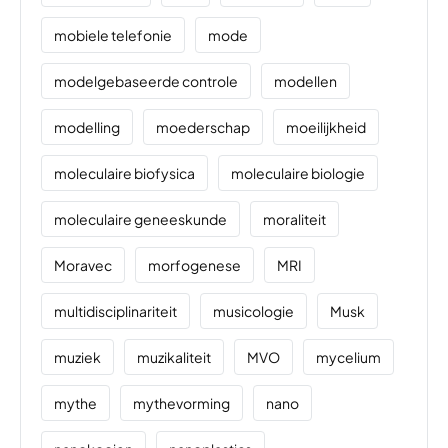
mobiele telefonie
mode
modelgebaseerde controle
modellen
modelling
moederschap
moeilijkheid
moleculaire biofysica
moleculaire biologie
moleculaire geneeskunde
moraliteit
Moravec
morfogenese
MRI
multidisciplinariteit
musicologie
Musk
muziek
muzikaliteit
MVO
mycelium
mythe
mythevorming
nano