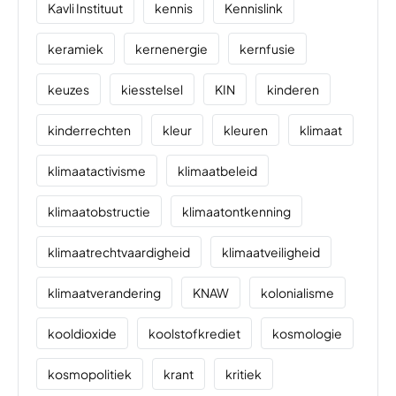
Kavli Instituut
kennis
Kennislink
keramiek
kernenergie
kernfusie
keuzes
kiesstelsel
KIN
kinderen
kinderrechten
kleur
kleuren
klimaat
klimaatactivisme
klimaatbeleid
klimaatobstructie
klimaatontkenning
klimaatrechtvaardigheid
klimaatveiligheid
klimaatverandering
KNAW
kolonialisme
kooldioxide
koolstofkrediet
kosmologie
kosmopolitiek
krant
kritiek