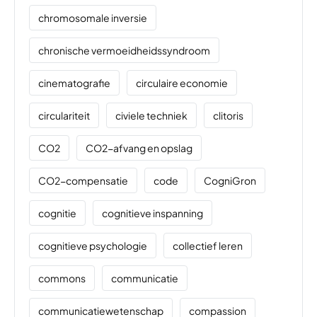
chromosomale inversie
chronische vermoeidheidssyndroom
cinematografie
circulaire economie
circulariteit
civiele techniek
clitoris
CO2
CO2-afvang en opslag
CO2-compensatie
code
CogniGron
cognitie
cognitieve inspanning
cognitieve psychologie
collectief leren
commons
communicatie
communicatiewetenschap
compassion