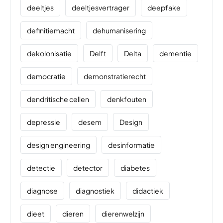
deeltjes
deeltjesvertrager
deepfake
definitiemacht
dehumanisering
dekolonisatie
Delft
Delta
dementie
democratie
demonstratierecht
dendritische cellen
denkfouten
depressie
desem
Design
design engineering
desinformatie
detectie
detector
diabetes
diagnose
diagnostiek
didactiek
dieet
dieren
dierenwelzijn