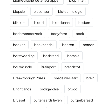
biomedische wetenschappen
bioprinten
biopsie
biosensor
biotechnologie
bliksem
bloed
bloedbaan
bodem
bodemonderzoek
bodyfarm
boek
boeken
boekhandel
boeren
bomen
borstvoeding
bosbrand
botanie
bouwkunde
Brainport
brandstof
Breakthrough Prizes
brede welvaart
brein
Brightlands
broligarchie
brood
Brussel
buitenaards leven
burgerberaad