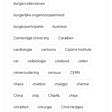
burgercollectieven
burgerlijke ongehoorzaamheid
burgerparticipatie
business
Cambridge University
Caraïben
cardiologie
cartoons
Casimir Institute
cel
celbiologie
celdood
cellen
celveroudering
censuur
CERN
chaos
chatbot
chatgpt
chemie
China
chip
ChipNL
chips
chiraliteit
chirurgie
Chris Hedges