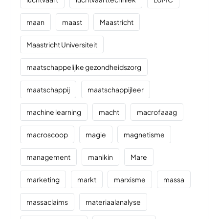
maan
maast
Maastricht
Maastricht Universiteit
maatschappelijke gezondheidszorg
maatschappij
maatschappijleer
machine learning
macht
macrofaaag
macroscoop
magie
magnetisme
management
manikin
Mare
marketing
markt
marxisme
massa
massaclaims
materiaalanalyse