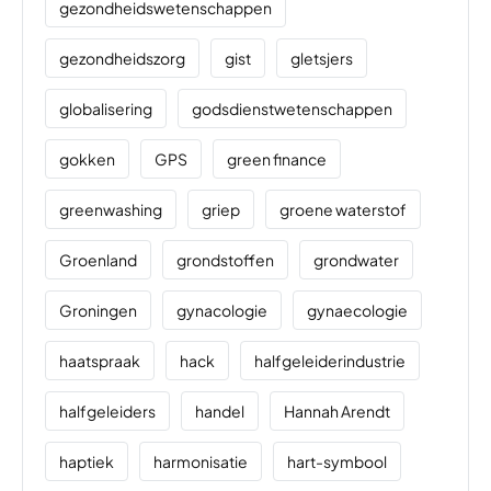
gezondheidswetenschappen
gezondheidszorg
gist
gletsjers
globalisering
godsdienstwetenschappen
gokken
GPS
green finance
greenwashing
griep
groene waterstof
Groenland
grondstoffen
grondwater
Groningen
gynacologie
gynaecologie
haatspraak
hack
halfgeleiderindustrie
halfgeleiders
handel
Hannah Arendt
haptiek
harmonisatie
hart-symbool