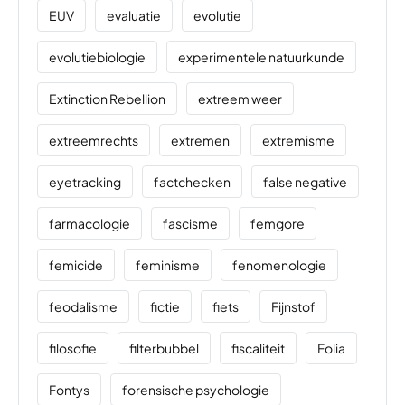
EUV
evaluatie
evolutie
evolutiebiologie
experimentele natuurkunde
Extinction Rebellion
extreem weer
extreemrechts
extremen
extremisme
eyetracking
factchecken
false negative
farmacologie
fascisme
femgore
femicide
feminisme
fenomenologie
feodalisme
fictie
fiets
Fijnstof
filosofie
filterbubbel
fiscaliteit
Folia
Fontys
forensische psychologie