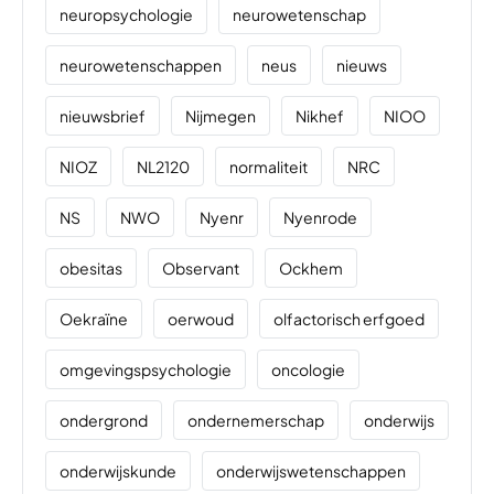
neuropsychologie
neurowetenschap
neurowetenschappen
neus
nieuws
nieuwsbrief
Nijmegen
Nikhef
NIOO
NIOZ
NL2120
normaliteit
NRC
NS
NWO
Nyenr
Nyenrode
obesitas
Observant
Ockhem
Oekraïne
oerwoud
olfactorisch erfgoed
omgevingspsychologie
oncologie
ondergrond
ondernemerschap
onderwijs
onderwijskunde
onderwijswetenschappen