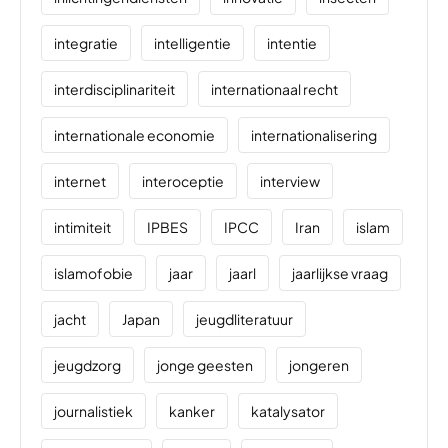
integratie
intelligentie
intentie
interdisciplinariteit
internationaal recht
internationale economie
internationalisering
internet
interoceptie
interview
intimiteit
IPBES
IPCC
Iran
islam
islamofobie
jaar
jaarl
jaarlijkse vraag
jacht
Japan
jeugdliteratuur
jeugdzorg
jonge geesten
jongeren
journalistiek
kanker
katalysator