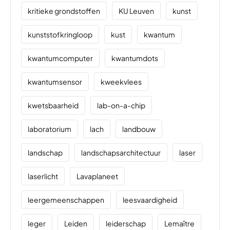
kritieke grondstoffen
KU Leuven
kunst
kunststofkringloop
kust
kwantum
kwantumcomputer
kwantumdots
kwantumsensor
kweekvlees
kwetsbaarheid
lab-on-a-chip
laboratorium
lach
landbouw
landschap
landschapsarchitectuur
laser
laserlicht
Lavaplaneet
leergemeenschappen
leesvaardigheid
leger
Leiden
leiderschap
Lemaître