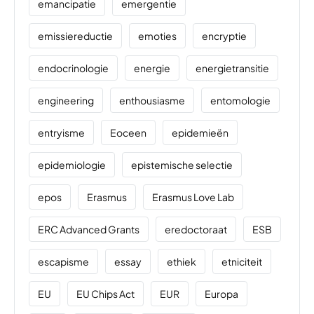
emancipatie
emergentie
emissiereductie
emoties
encryptie
endocrinologie
energie
energietransitie
engineering
enthousiasme
entomologie
entryisme
Eoceen
epidemieën
epidemiologie
epistemische selectie
epos
Erasmus
Erasmus Love Lab
ERC Advanced Grants
eredoctoraat
ESB
escapisme
essay
ethiek
etniciteit
EU
EU Chips Act
EUR
Europa