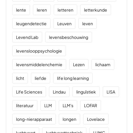
lente
leren
letteren
letterkunde
leugendetectie
Leuven
leven
Levend Lab
levensbeschouwing
levenslooppsychologie
levensmiddelenchemie
Lezen
lichaam
licht
liefde
life long learning
Life Sciences
Lindau
linguïstiek
LISA
literatuur
LLM
LLM's
LOFAR
long-nierapparaat
longen
Lovelace
luchtvaart
luchtvaarttechniek
LUMC