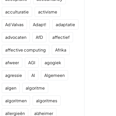
acculturatie
activisme
Ad Valvas
Adapt!
adaptatie
advocaten
AfD
affectief
affective computing
Afrika
afweer
AGI
agogiek
agressie
AI
Algemeen
algen
algoritme
algoritmen
algoritmes
allergieën
alzheimer