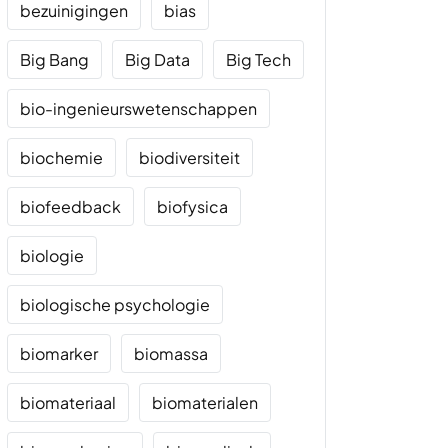
bezuinigingen
bias
Big Bang
Big Data
Big Tech
bio-ingenieurswetenschappen
biochemie
biodiversiteit
biofeedback
biofysica
biologie
biologische psychologie
biomarker
biomassa
biomateriaal
biomaterialen