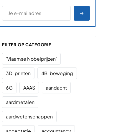
*
E-MAILADRES
*
"
" geeft vereiste velden aan
AANMELDEN
FILTER OP CATEGORIE
'Vlaamse Nobelprijzen'
3D-printen
4B-beweging
6G
AAAS
aandacht
aardmetalen
aardwetenschappen
acceptatie
accountancy