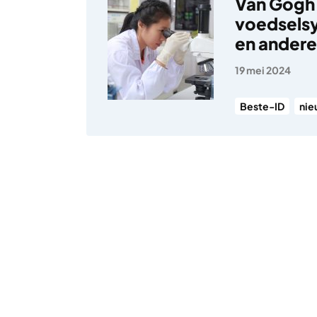
Van Gogh 
voedselsy
en andere
19 mei 2024
Beste-ID
nie