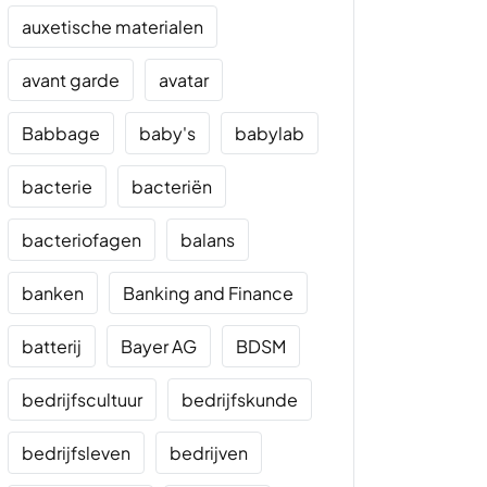
auxetische materialen
avant garde
avatar
Babbage
baby's
babylab
bacterie
bacteriën
bacteriofagen
balans
banken
Banking and Finance
batterij
Bayer AG
BDSM
bedrijfscultuur
bedrijfskunde
bedrijfsleven
bedrijven