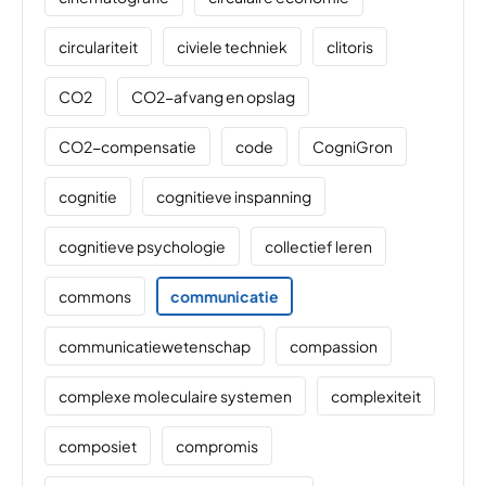
circulariteit
civiele techniek
clitoris
CO2
CO2-afvang en opslag
CO2-compensatie
code
CogniGron
cognitie
cognitieve inspanning
cognitieve psychologie
collectief leren
commons
communicatie
communicatiewetenschap
compassion
complexe moleculaire systemen
complexiteit
composiet
compromis