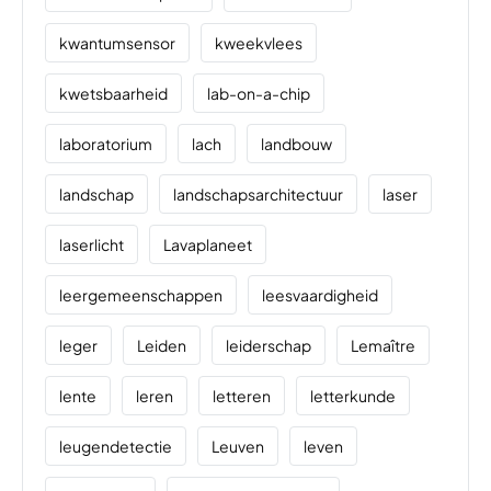
kwantumsensor
kweekvlees
kwetsbaarheid
lab-on-a-chip
laboratorium
lach
landbouw
landschap
landschapsarchitectuur
laser
laserlicht
Lavaplaneet
leergemeenschappen
leesvaardigheid
leger
Leiden
leiderschap
Lemaître
lente
leren
letteren
letterkunde
leugendetectie
Leuven
leven