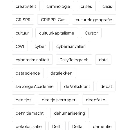
creativiteit
criminologie
crises
crisis
CRISPR
CRISPR-Cas
culturele geografie
cultuur
cultuurkapitalisme
Cursor
CWI
cyber
cyberaanvallen
cybercriminaliteit
Daily Telegraph
data
data science
datalekken
De Jonge Academie
de Volkskrant
debat
deeltjes
deeltjesvertrager
deepfake
definitiemacht
dehumanisering
dekolonisatie
Delft
Delta
dementie