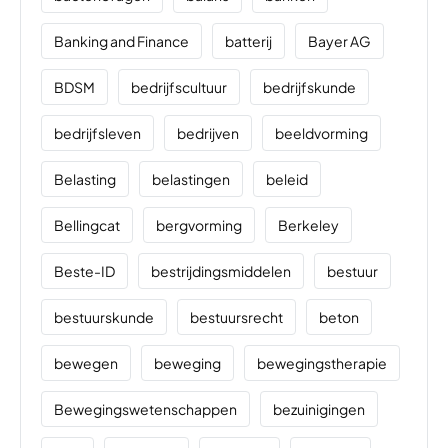
Banking and Finance
batterij
Bayer AG
BDSM
bedrijfscultuur
bedrijfskunde
bedrijfsleven
bedrijven
beeldvorming
Belasting
belastingen
beleid
Bellingcat
bergvorming
Berkeley
Beste-ID
bestrijdingsmiddelen
bestuur
bestuurskunde
bestuursrecht
beton
bewegen
beweging
bewegingstherapie
Bewegingswetenschappen
bezuinigingen