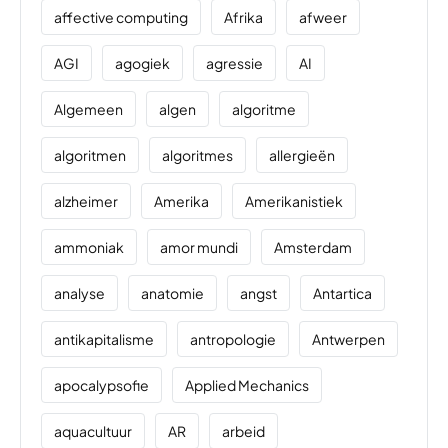
affective computing
Afrika
afweer
AGI
agogiek
agressie
AI
Algemeen
algen
algoritme
algoritmen
algoritmes
allergieën
alzheimer
Amerika
Amerikanistiek
ammoniak
amor mundi
Amsterdam
analyse
anatomie
angst
Antartica
antikapitalisme
antropologie
Antwerpen
apocalypsofie
Applied Mechanics
aquacultuur
AR
arbeid