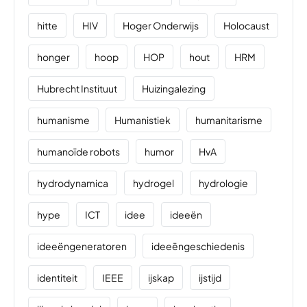
hitte
HIV
Hoger Onderwijs
Holocaust
honger
hoop
HOP
hout
HRM
Hubrecht Instituut
Huizingalezing
humanisme
Humanistiek
humanitarisme
humanoïde robots
humor
HvA
hydrodynamica
hydrogel
hydrologie
hype
ICT
idee
ideeën
ideeëngeneratoren
ideeëngeschiedenis
identiteit
IEEE
ijskap
ijstijd