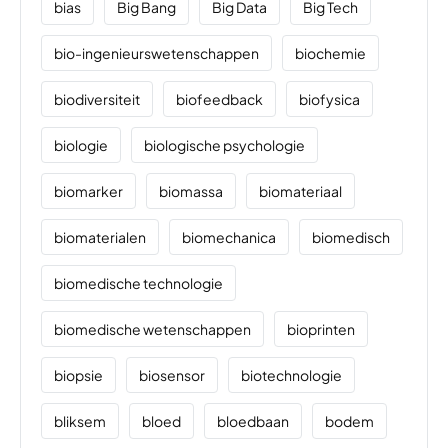
bias
Big Bang
Big Data
Big Tech
bio-ingenieurswetenschappen
biochemie
biodiversiteit
biofeedback
biofysica
biologie
biologische psychologie
biomarker
biomassa
biomateriaal
biomaterialen
biomechanica
biomedisch
biomedische technologie
biomedische wetenschappen
bioprinten
biopsie
biosensor
biotechnologie
bliksem
bloed
bloedbaan
bodem