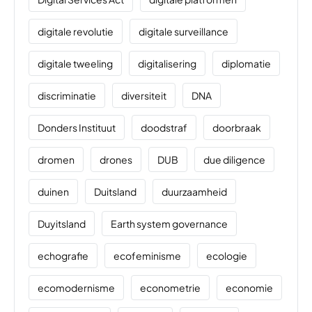
digitale revolutie
digitale surveillance
digitale tweeling
digitalisering
diplomatie
discriminatie
diversiteit
DNA
Donders Instituut
doodstraf
doorbraak
dromen
drones
DUB
due diligence
duinen
Duitsland
duurzaamheid
Duyitsland
Earth system governance
echografie
ecofeminisme
ecologie
ecomodernisme
econometrie
economie