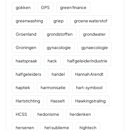
gokken
GPS
green finance
greenwashing
griep
groene waterstof
Groenland
grondstoffen
grondwater
Groningen
gynacologie
gynaecologie
haatspraak
hack
halfgeleiderindustrie
halfgeleiders
handel
Hannah Arendt
haptiek
harmonisatie
hart-symbool
Hartstichting
Hasselt
Hawkingstraling
HCSS
hedonisme
herdenken
hersenen
het sublieme
hightech