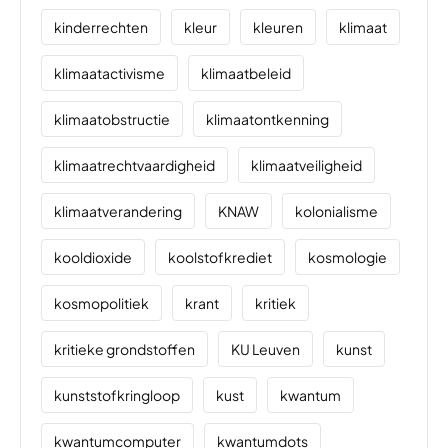
kinderrechten
kleur
kleuren
klimaat
klimaatactivisme
klimaatbeleid
klimaatobstructie
klimaatontkenning
klimaatrechtvaardigheid
klimaatveiligheid
klimaatverandering
KNAW
kolonialisme
kooldioxide
koolstofkrediet
kosmologie
kosmopolitiek
krant
kritiek
kritieke grondstoffen
KU Leuven
kunst
kunststofkringloop
kust
kwantum
kwantumcomputer
kwantumdots