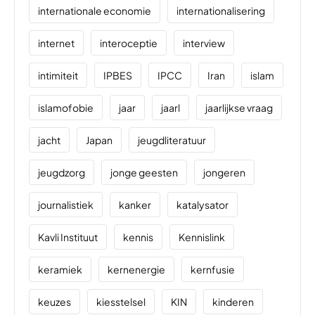
internationale economie
internationalisering
internet
interoceptie
interview
intimiteit
IPBES
IPCC
Iran
islam
islamofobie
jaar
jaarl
jaarlijkse vraag
jacht
Japan
jeugdliteratuur
jeugdzorg
jonge geesten
jongeren
journalistiek
kanker
katalysator
Kavli Instituut
kennis
Kennislink
keramiek
kernenergie
kernfusie
keuzes
kiesstelsel
KIN
kinderen