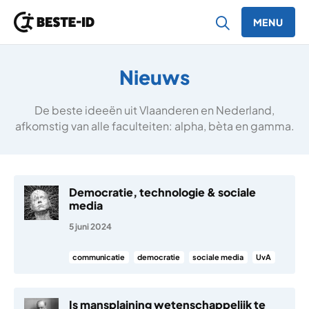
MENU
Ga naar inhoud
Nieuws
De beste ideeën uit Vlaanderen en Nederland,
afkomstig van alle faculteiten: alpha, bèta en gamma.
Democratie, technologie & sociale
media
5 juni 2024
communicatie
democratie
sociale media
UvA
Is mansplaining wetenschappelijk te