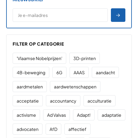
*
E-MAILADRES
*
"
" geeft vereiste velden aan
AANME
FILTER OP CATEGORIE
'Vlaamse Nobelprijzen'
3D-printen
4B-beweging
6G
AAAS
aandacht
aardmetalen
aardwetenschappen
acceptatie
accountancy
acculturatie
activisme
Ad Valvas
Adapt!
adaptatie
advocaten
AfD
affectief