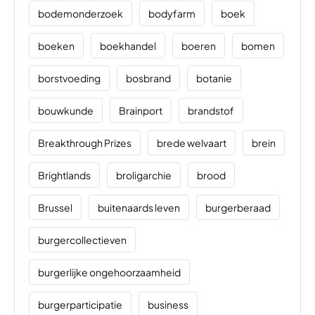
bodemonderzoek
bodyfarm
boek
boeken
boekhandel
boeren
bomen
borstvoeding
bosbrand
botanie
bouwkunde
Brainport
brandstof
Breakthrough Prizes
brede welvaart
brein
Brightlands
broligarchie
brood
Brussel
buitenaards leven
burgerberaad
burgercollectieven
burgerlijke ongehoorzaamheid
burgerparticipatie
business