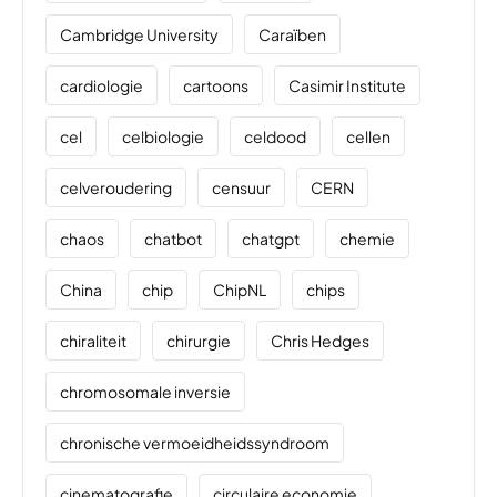
Cambridge University
Caraïben
cardiologie
cartoons
Casimir Institute
cel
celbiologie
celdood
cellen
celveroudering
censuur
CERN
chaos
chatbot
chatgpt
chemie
China
chip
ChipNL
chips
chiraliteit
chirurgie
Chris Hedges
chromosomale inversie
chronische vermoeidheidssyndroom
cinematografie
circulaire economie