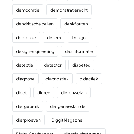
democratie
demonstratierecht
dendritische cellen
denkfouten
depressie
desem
Design
design engineering
desinformatie
detectie
detector
diabetes
diagnose
diagnostiek
didactiek
dieet
dieren
dierenwelzijn
diergebruik
diergeneeskunde
dierproeven
Diggit Magazine
Digital Services Act
digitale platformen