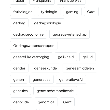
fractal
Franquiprijs
Frans de Waal
fruitvliegjes
fysiologie
gaming
Gaza
gedrag
gedragsbiologie
gedragseconomie
gedragswetenschap
Gedragswetenschappen
geestelijke verzorging
gelijkheid
geluid
gender
geneeskunde
geneesmiddelen
genen
generaties
generatieve AI
genetica
genetische modificatie
genocide
genomica
Gent