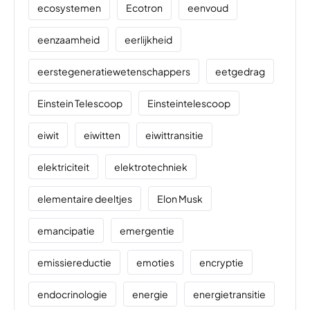
ecosystemen
Ecotron
eenvoud
eenzaamheid
eerlijkheid
eerstegeneratiewetenschappers
eetgedrag
Einstein Telescoop
Einsteintelescoop
eiwit
eiwitten
eiwittransitie
elektriciteit
elektrotechniek
elementaire deeltjes
Elon Musk
emancipatie
emergentie
emissiereductie
emoties
encryptie
endocrinologie
energie
energietransitie