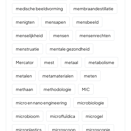
medische beeldvorming
membraandestillatie
menigten
mensapen
mensbeeld
menselijkheid
mensen
mensenrechten
menstruatie
mentale gezondheid
Mercator
mest
metaal
metabolisme
metalen
metamaterialen
meten
methaan
methodologie
MIC
micro en nano engineering
microbiologie
microbioom
microfluïdica
microgel
microplastics
microscoop
microscopie