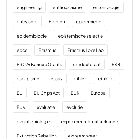
engineering
enthousiasme
entomologie
entryisme
Eoceen
epidemieën
epidemiologie
epistemische selectie
epos
Erasmus
Erasmus Love Lab
ERC Advanced Grants
eredoctoraat
ESB
escapisme
essay
ethiek
etniciteit
EU
EU Chips Act
EUR
Europa
EUV
evaluatie
evolutie
evolutiebiologie
experimentele natuurkunde
Extinction Rebellion
extreem weer