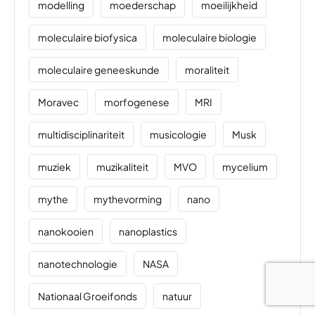
modelling
moederschap
moeilijkheid
moleculaire biofysica
moleculaire biologie
moleculaire geneeskunde
moraliteit
Moravec
morfogenese
MRI
multidisciplinariteit
musicologie
Musk
muziek
muzikaliteit
MVO
mycelium
mythe
mythevorming
nano
nanokooien
nanoplastics
nanotechnologie
NASA
Nationaal Groeifonds
natuur