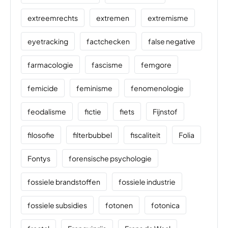
extreemrechts
extremen
extremisme
eyetracking
factchecken
false negative
farmacologie
fascisme
femgore
femicide
feminisme
fenomenologie
feodalisme
fictie
fiets
Fijnstof
filosofie
filterbubbel
fiscaliteit
Folia
Fontys
forensische psychologie
fossiele brandstoffen
fossiele industrie
fossiele subsidies
fotonen
fotonica