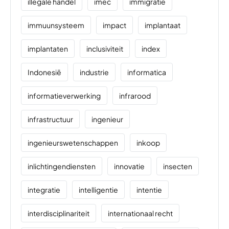
illegale handel
imec
immigratie
immuunsysteem
impact
implantaat
implantaten
inclusiviteit
index
Indonesië
industrie
informatica
informatieverwerking
infrarood
infrastructuur
ingenieur
ingenieurswetenschappen
inkoop
inlichtingendiensten
innovatie
insecten
integratie
intelligentie
intentie
interdisciplinariteit
internationaal recht