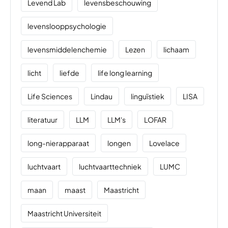
Levend Lab
levensbeschouwing
levenslooppsychologie
levensmiddelenchemie
Lezen
lichaam
licht
liefde
life long learning
Life Sciences
Lindau
linguïstiek
LISA
literatuur
LLM
LLM's
LOFAR
long-nierapparaat
longen
Lovelace
luchtvaart
luchtvaarttechniek
LUMC
maan
maast
Maastricht
Maastricht Universiteit