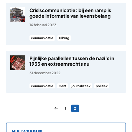
Crisiscommunicatie: bij een ramp is
goede informatie van levensbelang
16 februari 2023
communicatie
Tilburg
Pijnlijke parallellen tussen de nazi’s in
1933 en extreemrechts nu
31 december 2022
communicatie
Gent
journalistiek
politiek
Berichten paginering
Vorige pagina
Pagina
Pagina
1
2
NIEUWSBRIEF