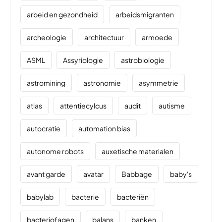
arbeid en gezondheid
arbeidsmigranten
archeologie
architectuur
armoede
ASML
Assyriologie
astrobiologie
astromining
astronomie
asymmetrie
atlas
attentiecylcus
audit
autisme
autocratie
automation bias
autonome robots
auxetische materialen
avant garde
avatar
Babbage
baby's
babylab
bacterie
bacteriën
bacteriofagen
balans
banken