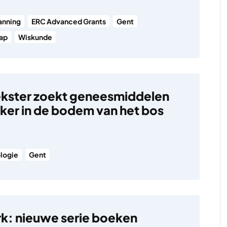
anning
ERC Advanced Grants
Gent
ap
Wiskunde
kster zoekt geneesmiddelen
ker in de bodem van het bos
ologie
Gent
k: nieuwe serie boeken