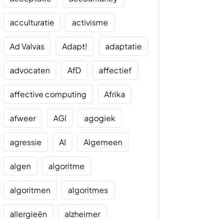
acculturatie
activisme
Ad Valvas
Adapt!
adaptatie
advocaten
AfD
affectief
affective computing
Afrika
afweer
AGI
agogiek
agressie
AI
Algemeen
algen
algoritme
algoritmen
algoritmes
allergieën
alzheimer