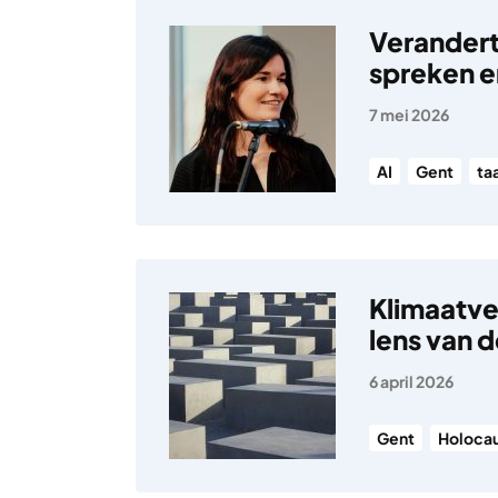
Verandert
spreken e
7 mei 2026
AI
Gent
ta
Klimaatve
lens van 
6 april 2026
Gent
Holoca