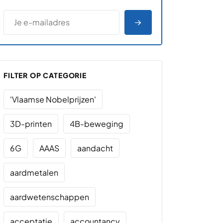
*
E-MAILADRES
*
"
" geeft vereiste velden aan
AANMELDEN
FILTER OP CATEGORIE
'Vlaamse Nobelprijzen'
3D-printen
4B-beweging
6G
AAAS
aandacht
aardmetalen
aardwetenschappen
acceptatie
accountancy