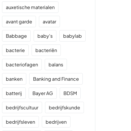
auxetische materialen
avant garde
avatar
Babbage
baby's
babylab
bacterie
bacteriën
bacteriofagen
balans
banken
Banking and Finance
batterij
Bayer AG
BDSM
bedrijfscultuur
bedrijfskunde
bedrijfsleven
bedrijven