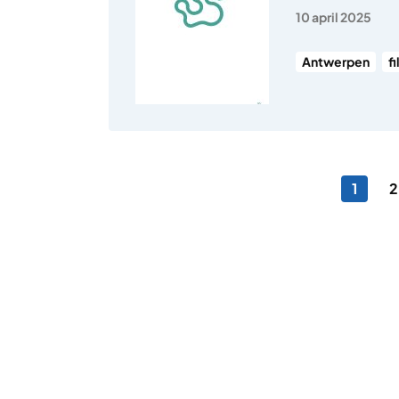
10 april 2025
Antwerpen
f
Berichten pagineri
Pagina
P
1
2