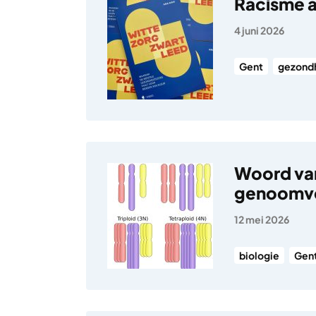
Racisme a
4 juni 2026
Gent
gezond
Woord va
genoomve
12 mei 2026
biologie
Gen