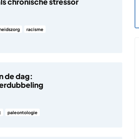
ls chronische stressor
heidszorg
racisme
n de dag:
rdubbeling
t
paleontologie