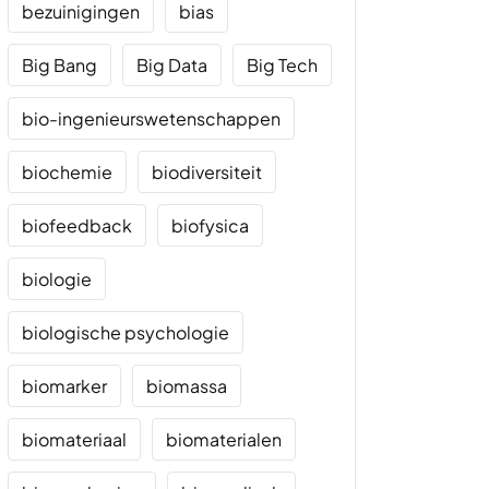
bezuinigingen
bias
Big Bang
Big Data
Big Tech
bio-ingenieurswetenschappen
biochemie
biodiversiteit
biofeedback
biofysica
biologie
biologische psychologie
biomarker
biomassa
biomateriaal
biomaterialen